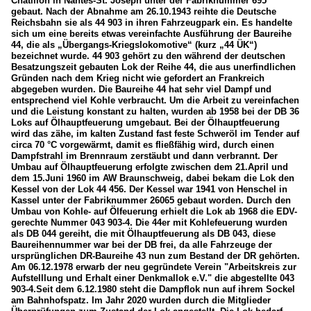
Châtillon in Nantes-St. Joseph unter der Fabriknummer 695
gebaut. Nach der Abnahme am 26.10.1943 reihte die Deutsche
Reichsbahn sie als 44 903 in ihren Fahrzeugpark ein. Es handelte
sich um eine bereits etwas vereinfachte Ausführung der Baureihe
44, die als „Übergangs-Kriegslokomotive“ (kurz „44 ÜK“)
bezeichnet wurde. 44 903 gehört zu den während der deutschen
Besatzungszeit gebauten Lok der Reihe 44, die aus unerfindlichen
Gründen nach dem Krieg nicht wie gefordert an Frankreich
abgegeben wurden. Die Baureihe 44 hat sehr viel Dampf und
entsprechend viel Kohle verbraucht. Um die Arbeit zu vereinfachen
und die Leistung konstant zu halten, wurden ab 1958 bei der DB 36
Loks auf Ölhauptfeuerung umgebaut. Bei der Ölhauptfeuerung
wird das zähe, im kalten Zustand fast feste Schweröl im Tender auf
circa 70 °C vorgewärmt, damit es fließfähig wird, durch einen
Dampfstrahl im Brennraum zerstäubt und dann verbrannt. Der
Umbau auf Ölhauptfeuerung erfolgte zwischen dem 21.April und
dem 15.Juni 1960 im AW Braunschweig, dabei bekam die Lok den
Kessel von der Lok 44 456. Der Kessel war 1941 von Henschel in
Kassel unter der Fabriknummer 26065 gebaut worden. Durch den
Umbau von Kohle- auf Ölfeuerung erhielt die Lok ab 1968 die EDV-
gerechte Nummer 043 903-4. Die 44er mit Kohlefeuerung wurden
als DB 044 gereiht, die mit Ölhauptfeuerung als DB 043, diese
Baureihennummer war bei der DB frei, da alle Fahrzeuge der
ursprünglichen DR-Baureihe 43 nun zum Bestand der DR gehörten.
Am 06.12.1978 erwarb der neu gegründete Verein "Arbeitskreis zur
Aufstelllung und Erhalt einer Denkmallok e.V." die abgestellte 043
903-4.Seit dem 6.12.1980 steht die Dampflok nun auf ihrem Sockel
am Bahnhofspatz. Im Jahr 2020 wurden durch die Mitglieder