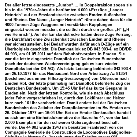
Der aller letzte eingesetzte „Jumbo“.... In Doppeltraktion zogen sie
bis in die 1970er-Jahre die berühmten 4.000 t-Erzzüge „Langer
Heinrich“ auf der Emslandstrecke zwischen Emden Außenhafen
und Rheine. Der Name „Langer Heinrich“ rührte daher, dass für die
4000-Tonnen-Züge Waggons mit verstärkten Kupplungen
eingesetzt werden mussten, die seitlich durch ein großes „H“ („H
wie Heinrich“). Auf der Emslandstrecke hatten diese Züge Vorrang,
die Durchfahrt ohne Zwischenhalt zwischen Emden und Rheine
war sicherzustellen, bei Bedarf wurden dafür auch D-Züge auf ein
Überholgleis geschickt. Die Denkmallok ex DB 043 903-4, ex DB/DR
44 903, am 01.05.2011 auf dem Bahnhofsvorplatz in Emden. Sie
war die letzte eingesetzte Dampflok der Deutschen Bundesbahn
(nach der deutschen Wiedervereinigung gab es kurz wieder
Dampfloks bei der DB AG). Als letzte Leistung beförderte 043 903-4
am 26.10.1977 für das Neubauamt Nord den Arbeitszug Az 81354
(bestehend aus einem Hilfszug-Gerätewagen) von Oldersum nach
Emden Rbf, der letzte planmäßig mit Dampflok beförderte Zug der
Deutschen Bundesbahn. Um 15:45 Uhr lief das kurze Gespann in
Emden ein. Nach der letzten Kontrolle, wie sie nach Abschluss
jeder Fahrt vorgeschrieben ist, durch den Lokführer und Heizer
kurz nach 16 Uhr verabschiedet. Damit endete bei der Deutschen
Bundesbahn das Zeitalter der Dampflokomotive im Bw Emden am
26. Oktober 1977 um 16:04 Uhr. Bei der Emder Denkmallok handelt
es sich um eine Einheitslokomotive der Baureihe 44, von der fast
2.000 Exemplare für den schweren Güterzugdienst beschafft
wurde. Die 44 903 wurde 1943 im besetzten Frankreich von der
Compagnie Genérale de Construction de Locomotives Batignolles-