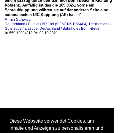
einem Erzzug durch den Bahnhof Bonn-Beuel in Richtung
Koblenz. Auffällig ist das die 189 082-1 vorne ein
Schraubkupplung währen sie auf der anderen Seite eine
automatischen UIC-Kupplung (AK) hat.

Armin Schwarz
Deutschland / E-Loks / BR 189 (SIEMENS ES64F4)
,
Deutschland /
Güterzüge / Erzzüge
,
Deutschland / Bahnhöfe / Bonn-Beuel
559 1200x812 Px, 08.10.2021

Diese Webseite verwendet Cookies, um
Inhalte und Anzeigen zu personalisieren und