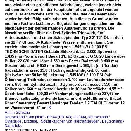
Überprüfungen zum Zustand der Lok angestellt. Die Lok bedarf
nun wieder einer gründlichen Aufarbeitung, welche jedoch nicht
auf dem Sockel am Emder Hauptbahnhof durchgeführt werden
kann. Hier entwickelte sich im Verein die Idee die Denkmallok
wieder betriebsfähig aufzuarbeiten. Aus diesem Grund wurden
mehrere Fachwerkstätten zu Begutachtungen eingeladen, um die
Machbarkeit der betriebsfähigen Aufarbeitung zu prüfen. Die
Maschine verfügt über ein Drei-Zylinder-Triebwerk, fünf
Antriebsachsen und einen Schlepptender, Typ 2'2' T34 Öl, in dem
sie 12 m³ Öl und 34 Kubikmeter Wasser mitführen kann. Sie
erreicht eine maximale Leistung von 1.545 kW / 2.100 PSi.
TECHNISCHE DATEN Gebaute Stückzahl: ca. 2.000 Spurweite:
1.435 mm (Normalspur) Bauart 1'E h3 Gattung: G 56.20 Länge über
Puffer: 22.620 mm Höhe: 4.550 mm Fester Radstand: 3.400 mm
Gesamtradstand: 9.650 mm Dienstgewicht: 169,8 t (mit Tender)
Radsatzfahrmasse: 19,8 t Höchstgeschwindigkeit: 80 km/h
(rückwärts nur 50 km/h) Leistung: 1.545 kW / 2.100 PSi (mit
Ölfeuerung) Treibraddurchmesser: 1.400 mm Laufraddurchmesser
vorn: 850 mm Zylinderanzahl: 3 Zylinderdurchmesser: 550 mm
Kolbenhub: 660 mm Kesselüberdruck: 16 bar Rostfläche: 4,55 m²
Überhitzerfläche: 100,00 m² Verdampfungsheizfläche: 237,67 m²
Bremse: selbsttätig wirkende Einkammerdruckluftbremse Bauart
Knorr Steuerung: Bauart Heusinger Tender: 2´2´T34 Öl Ölvorrat: 12
m³ Wasservorrat: 34 m³

Armin Schwarz
Deutschland / Dampfloks / BR 44 (DB 043; DB 044)
,
Deutschland /
Güterzüge / Erzzüge
,
_Spezifikationen von Triebfahrzeugen / Deutschland /
Dampfloks
597 1200x827 Px, 04.05.2022
