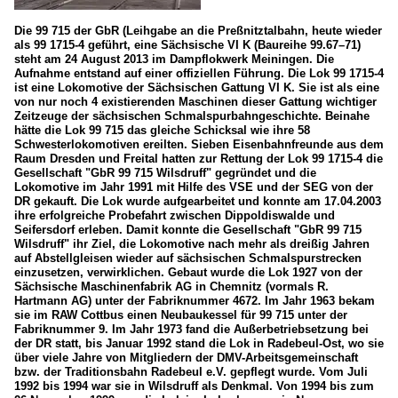
Die 99 715 der GbR (Leihgabe an die Preßnitztalbahn, heute wieder
als 99 1715-4 geführt, eine Sächsische VI K (Baureihe 99.67–71)
steht am 24 August 2013 im Dampflokwerk Meiningen. Die
Aufnahme entstand auf einer offiziellen Führung. Die Lok 99 1715-4
ist eine Lokomotive der Sächsischen Gattung VI K. Sie ist als eine
von nur noch 4 existierenden Maschinen dieser Gattung wichtiger
Zeitzeuge der sächsischen Schmalspurbahngeschichte. Beinahe
hätte die Lok 99 715 das gleiche Schicksal wie ihre 58
Schwesterlokomotiven ereilten. Sieben Eisenbahnfreunde aus dem
Raum Dresden und Freital hatten zur Rettung der Lok 99 1715-4 die
Gesellschaft "GbR 99 715 Wilsdruff" gegründet und die
Lokomotive im Jahr 1991 mit Hilfe des VSE und der SEG von der
DR gekauft. Die Lok wurde aufgearbeitet und konnte am 17.04.2003
ihre erfolgreiche Probefahrt zwischen Dippoldiswalde und
Seifersdorf erleben. Damit konnte die Gesellschaft "GbR 99 715
Wilsdruff" ihr Ziel, die Lokomotive nach mehr als dreißig Jahren
auf Abstellgleisen wieder auf sächsischen Schmalspurstrecken
einzusetzen, verwirklichen. Gebaut wurde die Lok 1927 von der
Sächsische Maschinenfabrik AG in Chemnitz (vormals R.
Hartmann AG) unter der Fabriknummer 4672. Im Jahr 1963 bekam
sie im RAW Cottbus einen Neubaukessel für 99 715 unter der
Fabriknummer 9. Im Jahr 1973 fand die Außerbetriebsetzung bei
der DR statt, bis Januar 1992 stand die Lok in Radebeul-Ost, wo sie
über viele Jahre von Mitgliedern der DMV-Arbeitsgemeinschaft
bzw. der Traditionsbahn Radebeul e.V. gepflegt wurde. Vom Juli
1992 bis 1994 war sie in Wilsdruff als Denkmal. Von 1994 bis zum