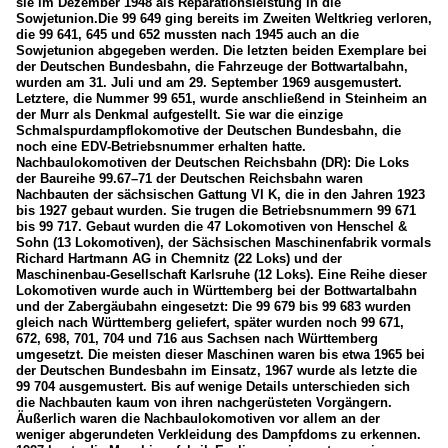
sie im Dezember 1948 als Reparationsleistung in die
Sowjetunion.Die 99 649 ging bereits im Zweiten Weltkrieg verloren,
die 99 641, 645 und 652 mussten nach 1945 auch an die
Sowjetunion abgegeben werden. Die letzten beiden Exemplare bei
der Deutschen Bundesbahn, die Fahrzeuge der Bottwartalbahn,
wurden am 31. Juli und am 29. September 1969 ausgemustert.
Letztere, die Nummer 99 651, wurde anschließend in Steinheim an
der Murr als Denkmal aufgestellt. Sie war die einzige
Schmalspurdampflokomotive der Deutschen Bundesbahn, die
noch eine EDV-Betriebsnummer erhalten hatte.
Nachbaulokomotiven der Deutschen Reichsbahn (DR): Die Loks
der Baureihe 99.67–71 der Deutschen Reichsbahn waren
Nachbauten der sächsischen Gattung VI K, die in den Jahren 1923
bis 1927 gebaut wurden. Sie trugen die Betriebsnummern 99 671
bis 99 717. Gebaut wurden die 47 Lokomotiven von Henschel &
Sohn (13 Lokomotiven), der Sächsischen Maschinenfabrik vormals
Richard Hartmann AG in Chemnitz (22 Loks) und der
Maschinenbau-Gesellschaft Karlsruhe (12 Loks). Eine Reihe dieser
Lokomotiven wurde auch in Württemberg bei der Bottwartalbahn
und der Zabergäubahn eingesetzt: Die 99 679 bis 99 683 wurden
gleich nach Württemberg geliefert, später wurden noch 99 671,
672, 698, 701, 704 und 716 aus Sachsen nach Württemberg
umgesetzt. Die meisten dieser Maschinen waren bis etwa 1965 bei
der Deutschen Bundesbahn im Einsatz, 1967 wurde als letzte die
99 704 ausgemustert. Bis auf wenige Details unterschieden sich
die Nachbauten kaum von ihren nachgerüsteten Vorgängern.
Äußerlich waren die Nachbaulokomotiven vor allem an der
weniger abgerundeten Verkleidung des Dampfdoms zu erkennen.