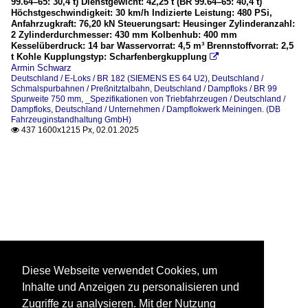
99.64–65: 30,4 t) Dienstgewicht: 42,25 t (BR 99.64–65: 40,4 t)
Höchstgeschwindigkeit: 30 km/h Indizierte Leistung: 480 PSi,
Anfahrzugkraft: 76,20 kN Steuerungsart: Heusinger Zylinderanzahl:
2 Zylinderdurchmesser: 430 mm Kolbenhub: 400 mm
Kesselüberdruck: 14 bar Wasservorrat: 4,5 m³ Brennstoffvorrat: 2,5
t Kohle Kupplungstyp: Scharfenbergkupplung

Armin Schwarz
Deutschland / E-Loks / BR 182 (SIEMENS ES 64 U2)
,
Deutschland /
Schmalspurbahnen / Preßnitztalbahn
,
Deutschland / Dampfloks / BR 99
Spurweite 750 mm
,
_Spezifikationen von Triebfahrzeugen / Deutschland /
Dampfloks
,
Deutschland / Unternehmen / Dampflokwerk Meiningen. (DB
Fahrzeuginstandhaltung GmbH)
437 1600x1215 Px, 02.01.2025

Diese Webseite verwendet Cookies, um
Inhalte und Anzeigen zu personalisieren und
Zugriffe zu analysieren. Mit der Nutzung