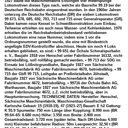
1927 baute die Maschinenfabrik Esslingen vier meterspurige
Lokomotiven dieses Typs nach, welche als Baureihe 99.19 bei der
Deutschen Reichsbahn eingeordnet wurden. In den 1960er Jahren
unterzog die Deutsche Reichsbahn (DR) die sieben Lokomotiven
99 673, 678, 685, 692, 703, 713 und 715 einer Generalreparatur (GR).
Dabei kamen neue Kessel in Schweißkonstruktion zum Einbau.
Teilweise erhielten sie auch neue Wasser- und Kohlenkästen. 1970
erhielten die im Reichsbahnbetriebsbestand verbliebenen
Lokomotiven eine neue Nummer, indem eine 1 vor die
Ordnungsnummer gestellt wurde, die eine mit Bindestrich
angefügte EDV-Kontrollziffer abschloss. Heute sin noch 4 Loks
erhalten geblieben, es sind: • 99 651 der Öchsle Schmalspurbahn
e. V., Baujahr 1918 von Henschel unter Fabriknummer 16132, nicht
betriebsfähig, soll rollfähig gemacht werden. • 99 713 der SDG im
Einsatz bei Lößnitzgrundbahn, Baujahr 1927 von Sächsische
Maschinenfabrik AG unter Fabriknummer 4670, betriebsfähig. • 99
715 der GbR 99 715, Leihgabe an Preßnitztalbahn Jöhstadt,
Baujahr 1927 von Sächsische Maschinenfabrik AG unter
Fabriknummer 4672, betriebsfähig. • 99716 der Öchsle Bahn AG,
Warthausen, Baujahr 1927 von Sächsische Maschinenfabrik AG
unter Fabriknummer 4672, z.Z. nicht betriebsfähig, aber in
Hauptuntersuchung. TECHNISCHE DATEN: Hersteller: Henschel,
Sächsische Maschinenfabrik, Maschinenbau-Gesellschaft
Karlsruhe Gebaut: 15 (1918-19), 47 (1923–27) Bauart: E h2 Gattung:
K 55.9 Spurweite: 750 mm Länge über Kupplung: 8.990 mm (BR
99.64–65: 8.680 mm) Höhe: 3.550 mm Breite: 2.400 mm
Gesamtradstand: 3.720 mm (später teilw. Nach DR-Umbau 4.000
mm) Kleinster befahrbarer Radius: 50m Leergewicht: 32,50 t (BR