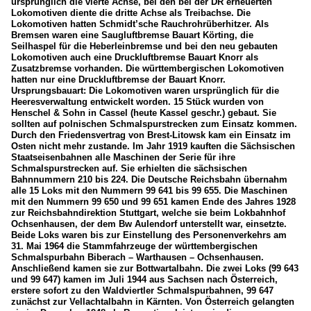
ursprünglich die vierte Achse, bei den bei der DR erneuerten
Lokomotiven diente die dritte Achse als Treibachse. Die
Lokomotiven hatten Schmidt’sche Rauchrohrüberhitzer. Als
Bremsen waren eine Saugluftbremse Bauart Körting, die
Seilhaspel für die Heberleinbremse und bei den neu gebauten
Lokomotiven auch eine Druckluftbremse Bauart Knorr als
Zusatzbremse vorhanden. Die württembergischen Lokomotiven
hatten nur eine Druckluftbremse der Bauart Knorr.
Ursprungsbauart: Die Lokomotiven waren ursprünglich für die
Heeresverwaltung entwickelt worden. 15 Stück wurden von
Henschel & Sohn in Cassel (heute Kassel geschr.) gebaut. Sie
sollten auf polnischen Schmalspurstrecken zum Einsatz kommen.
Durch den Friedensvertrag von Brest-Litowsk kam ein Einsatz im
Osten nicht mehr zustande. Im Jahr 1919 kauften die Sächsischen
Staatseisenbahnen alle Maschinen der Serie für ihre
Schmalspurstrecken auf. Sie erhielten die sächsischen
Bahnnummern 210 bis 224. Die Deutsche Reichsbahn übernahm
alle 15 Loks mit den Nummern 99 641 bis 99 655. Die Maschinen
mit den Nummern 99 650 und 99 651 kamen Ende des Jahres 1928
zur Reichsbahndirektion Stuttgart, welche sie beim Lokbahnhof
Ochsenhausen, der dem Bw Aulendorf unterstellt war, einsetzte.
Beide Loks waren bis zur Einstellung des Personenverkehrs am
31. Mai 1964 die Stammfahrzeuge der württembergischen
Schmalspurbahn Biberach – Warthausen – Ochsenhausen.
Anschließend kamen sie zur Bottwartalbahn. Die zwei Loks (99 643
und 99 647) kamen im Juli 1944 aus Sachsen nach Österreich,
erstere sofort zu den Waldviertler Schmalspurbahnen, 99 647
zunächst zur Vellachtalbahn in Kärnten. Von Österreich gelangten