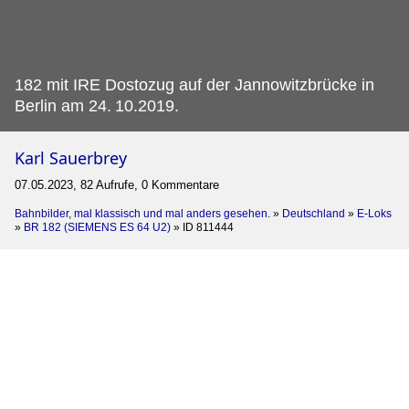
182 mit IRE Dostozug auf der Jannowitzbrücke in
Berlin am 24.
10.2019.
Karl Sauerbrey
07.05.2023, 82 Aufrufe, 0 Kommentare
Bahnbilder, mal klassisch und mal anders gesehen.
»
Deutschland
»
E-Loks
»
BR 182 (SIEMENS ES 64 U2)
»
ID 811444