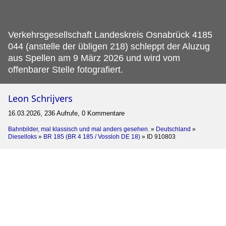
Verkehrsgesellschaft Landeskreis Osnabrück 4185
044 (anstelle der übligen 218) schleppt der Aluzug
aus Spellen am 9 März 2026 und wird vom
offenbarer Stelle fotografiert.
Leon Schrijvers
16.03.2026, 236 Aufrufe, 0 Kommentare
Bahnbilder, mal klassisch und mal anders gesehen.
»
Deutschland
»
Dieselloks
»
BR 185 (BR 4 185 / Vossloh DE 18)
»
ID 910803