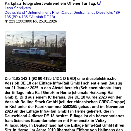
Parkplatz fotografiert während ein Offener Tur Tag.

Leon Schrijvers
Deutschland / Unternehmen / RheinCargo
,
Deutschland / Dieselloks / BR
185 (BR 4 185 / Vossloh DE 18)
223 1200x800 Px, 25.01.2026

Die 4185 142-1 (92 80 4185 142-1 D-ERD) eine dieselelektrische
Vossloh DE 18 der Eiffage Infra-Rail GmbH schient einen Bauzug
am 21 Januar 2025 in den Abstellbereich (Schieneninfrastruktur)
der Eiffage Infra-Rail GmbH in Herne (ehemals Heitkamp Rail
GmbH). Bild aus einem IC heraus. Die DE 18 wurde 2023 von der
Vossloh Rolling Stock GmbH (teil der chinesischen CRRC-Gruppe)
in Kiel unter der Fabriknummer 5502565 gebaut und im November
2023 an die Eiffage Infra-Rail GmbH in Herne geliefert, die in
Deutschland 4 dieser DE 18 besitzt. Eiffage ist ein börsennotiertes
französisches Bauunternehmen mit Firmensitz in Vélizy-
Villacoublay. In Deutschland hat die Eiffage Infra-Rail GmbH ihren
Sitz in Herne. Im Jahre 2010 übernahm Eiffage von Heijmans den