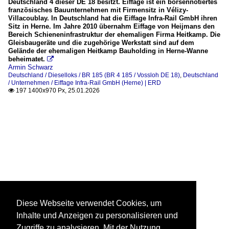
Deutschland 4 dieser DE 18 besitzt. Eiffage ist ein börsennotiertes
französisches Bauunternehmen mit Firmensitz in Vélizy-
Villacoublay. In Deutschland hat die Eiffage Infra-Rail GmbH ihren
Sitz in Herne. Im Jahre 2010 übernahm Eiffage von Heijmans den
Bereich Schieneninfrastruktur der ehemaligen Firma Heitkamp. Die
Gleisbaugeräte und die zugehörige Werkstatt sind auf dem
Gelände der ehemaligen Heitkamp Bauholding in Herne-Wanne
beheimatet.

Armin Schwarz
Deutschland / Dieselloks / BR 185 (BR 4 185 / Vossloh DE 18)
,
Deutschland
/ Unternehmen / Eiffage Infra-Rail GmbH (Herne) | ERD
197 1400x970 Px, 25.01.2026

Diese Webseite verwendet Cookies, um
Inhalte und Anzeigen zu personalisieren und
Zugriffe zu analysieren. Mit der Nutzung