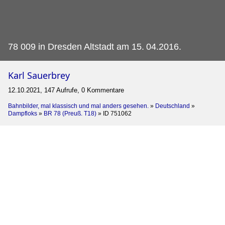
78 009 in Dresden Altstadt am 15.
04.2016.
Karl Sauerbrey
12.10.2021, 147 Aufrufe, 0 Kommentare
Bahnbilder, mal klassisch und mal anders gesehen.
»
Deutschland
»
Dampfloks
»
BR 78 (Preuß. T18)
»
ID 751062