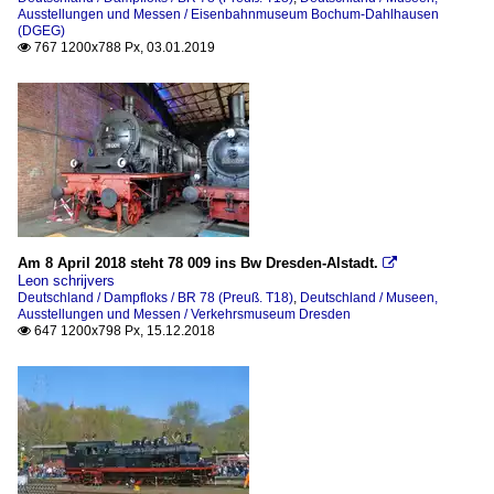
Ausstellungen und Messen / Eisenbahnmuseum Bochum-Dahlhausen
(DGEG)
767 1200x788 Px, 03.01.2019

Am 8 April 2018 steht 78 009 ins Bw Dresden-Alstadt.

Leon schrijvers
Deutschland / Dampfloks / BR 78 (Preuß. T18)
,
Deutschland / Museen,
Ausstellungen und Messen / Verkehrsmuseum Dresden
647 1200x798 Px, 15.12.2018
