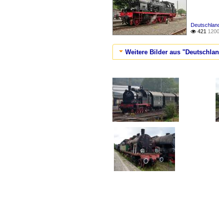
Deutschland
421
1200

Weitere Bilder aus "Deutschlan