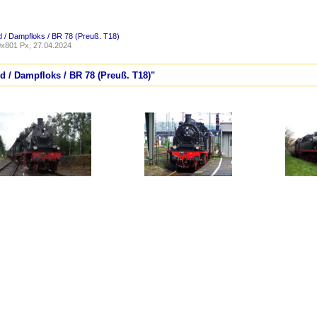
 / Dampfloks / BR 78 (Preuß. T18)
x801 Px, 27.04.2024
d / Dampfloks / BR 78 (Preuß. T18)"