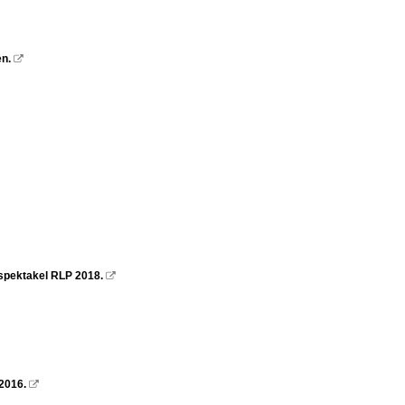
n.

dspektakel RLP 2018.

2016.
