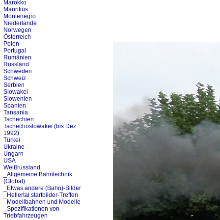
Marokko
Mauritius
Montenegro
Niederlande
Norwegen
Österreich
Polen
Portugal
Rumänien
Russland
Schweden
Schweiz
Serbien
Slowakei
Slowenien
Spanien
Tansania
Tschechien
Tschechoslowakei (bis Dez.
1992)
Türkei
Ukraine
Ungarn
USA
Weißrussland
_Allgemeine Bahntechnik
(Global)
_Etwas andere (Bahn)-Bilder
_Hellertal startbilder-Treffen
_Modellbahnen und Modelle
_Spezifikationen von
Triebfahrzeugen