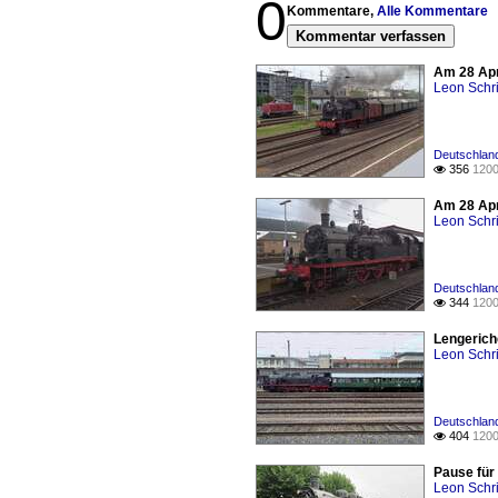
0
Kommentare,
Alle Kommentare
Kommentar verfassen
Am 28 Apr
Leon Schri
Deutschland
356
1200

Am 28 Apr
Leon Schri
Deutschland
344
1200

Lengerich
Leon Schri
Deutschland
404
1200

Pause fü
Leon Schri