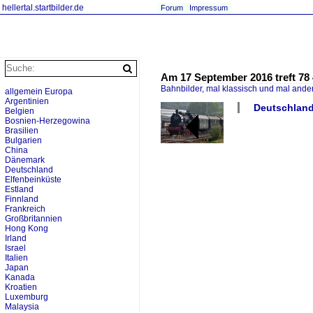
hellertal.startbilder.de
Forum
Impressum
Am 17 September 2016 treft 78
Bahnbilder, mal klassisch und mal ande
allgemein Europa
Argentinien
Deutschland 
Belgien
Bosnien-Herzegowina
Brasilien
Bulgarien
China
Dänemark
Deutschland
Elfenbeinküste
Estland
Finnland
Frankreich
Großbritannien
Hong Kong
Irland
Israel
Italien
Japan
Kanada
Kroatien
Luxemburg
Malaysia