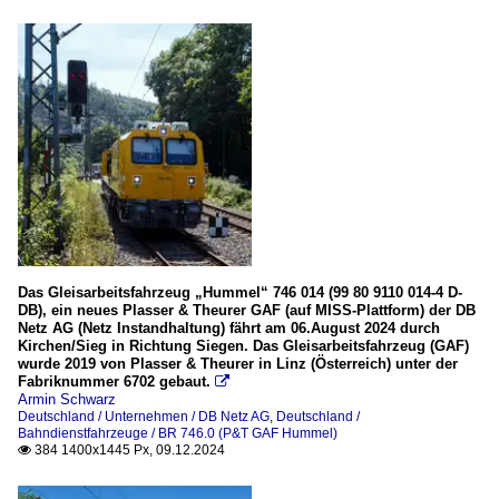
Das Gleisarbeitsfahrzeug „Hummel“ 746 014 (99 80 9110 014-4 D-
DB), ein neues Plasser & Theurer GAF (auf MISS-Plattform) der DB
Netz AG (Netz Instandhaltung) fährt am 06.August 2024 durch
Kirchen/Sieg in Richtung Siegen. Das Gleisarbeitsfahrzeug (GAF)
wurde 2019 von Plasser & Theurer in Linz (Österreich) unter der
Fabriknummer 6702 gebaut.

Armin Schwarz
Deutschland / Unternehmen / DB Netz AG
,
Deutschland /
Bahndienstfahrzeuge / BR 746.0 (P&T GAF Hummel)
384 1400x1445 Px, 09.12.2024
