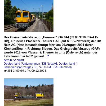
Das Gleisarbeitsfahrzeug „Hummel“ 746 014 (99 80 9110 014-4 D-
DB), ein neues Plasser & Theurer GAF (auf MISS-Plattform) der DB
Netz AG (Netz Instandhaltung) fährt am 06.August 2024 durch
Kirchen/Sieg in Richtung Siegen. Das Gleisarbeitsfahrzeug (GAF)
wurde 2019 von Plasser & Theurer in Linz (Österreich) unter der
Fabriknummer 6702 gebaut.

Armin Schwarz
Deutschland / Unternehmen / DB Netz AG
,
Deutschland /
Bahndienstfahrzeuge / BR 746.0 (P&T GAF Hummel)
351 1400x971 Px, 09.12.2024
