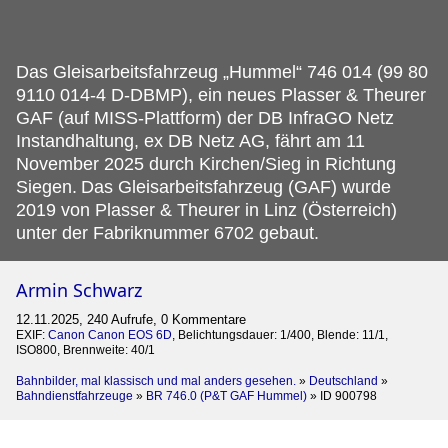
Das Gleisarbeitsfahrzeug „Hummel“ 746 014 (99 80
9110 014-4 D-DBMP), ein neues Plasser & Theurer
GAF (auf MISS-Plattform) der DB InfraGO Netz
Instandhaltung, ex DB Netz AG, fährt am 11
November 2025 durch Kirchen/Sieg in Richtung
Siegen.
Das Gleisarbeitsfahrzeug (GAF) wurde
2019 von Plasser & Theurer in Linz (Österreich)
unter der Fabriknummer 6702 gebaut.
Armin Schwarz
12.11.2025, 240 Aufrufe, 0 Kommentare
EXIF:
Canon Canon EOS 6D
, Belichtungsdauer: 1/400, Blende: 11/1,
ISO800, Brennweite: 40/1
Bahnbilder, mal klassisch und mal anders gesehen.
»
Deutschland
»
Bahndienstfahrzeuge
»
BR 746.0 (P&T GAF Hummel)
»
ID 900798