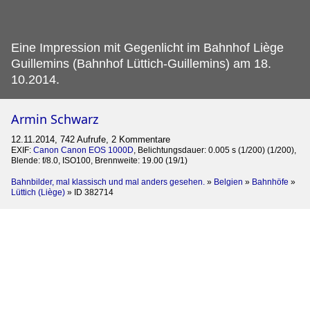
Eine Impression mit Gegenlicht im Bahnhof Liège
Guillemins (Bahnhof Lüttich-Guillemins) am 18.
10.2014.
Armin Schwarz
12.11.2014, 742 Aufrufe, 2 Kommentare
EXIF:
Canon Canon EOS 1000D
, Belichtungsdauer: 0.005 s (1/200) (1/200),
Blende: f/8.0, ISO100, Brennweite: 19.00 (19/1)
Bahnbilder, mal klassisch und mal anders gesehen.
»
Belgien
»
Bahnhöfe
»
Lüttich (Liège)
»
ID 382714