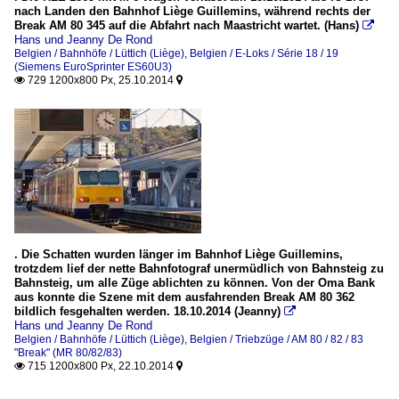
nach Landen den Bahnhof Liège Guillemins, während rechts der
Break AM 80 345 auf die Abfahrt nach Maastricht wartet. (Hans)

Hans und Jeanny De Rond
Belgien / Bahnhöfe / Lüttich (Liège)
,
Belgien / E-Loks / Série 18 / 19
(Siemens EuroSprinter ES60U3)
729 1200x800 Px, 25.10.2014


. Die Schatten wurden länger im Bahnhof Liège Guillemins,
trotzdem lief der nette Bahnfotograf unermüdlich von Bahnsteig zu
Bahnsteig, um alle Züge ablichten zu können. Von der Oma Bank
aus konnte die Szene mit dem ausfahrenden Break AM 80 362
bildlich fesgehalten werden. 18.10.2014 (Jeanny)

Hans und Jeanny De Rond
Belgien / Bahnhöfe / Lüttich (Liège)
,
Belgien / Triebzüge / AM 80 / 82 / 83
"Break" (MR 80/82/83)
715 1200x800 Px, 22.10.2014

