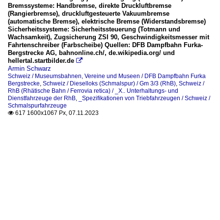
Bremssysteme: Handbremse, direkte Druckluftbremse
(Rangierbremse), druckluftgesteuerte Vakuumbremse
(automatische Bremse), elektrische Bremse (Widerstandsbremse)
Sicherheitssysteme: Sicherheitssteuerung (Totmann und
Wachsamkeit), Zugsicherung ZSI 90, Geschwindigkeitsmesser mit
Fahrtenschreiber (Farbscheibe) Quellen: DFB Dampfbahn Furka-
Bergstrecke AG, bahnonline.ch/, de.wikipedia.org/ und
hellertal.startbilder.de

Armin Schwarz
Schweiz / Museumsbahnen, Vereine und Museen / DFB Dampfbahn Furka
Bergstrecke
,
Schweiz / Dieselloks (Schmalspur) / Gm 3/3 (RhB)
,
Schweiz /
RhB (Rhätische Bahn / Ferrovia retica) / _X.. Unterhaltungs- und
Dienstfahrzeuge der RhB
,
_Spezifikationen von Triebfahrzeugen / Schweiz /
Schmalspurfahrzeuge
617 1600x1067 Px, 07.11.2023
