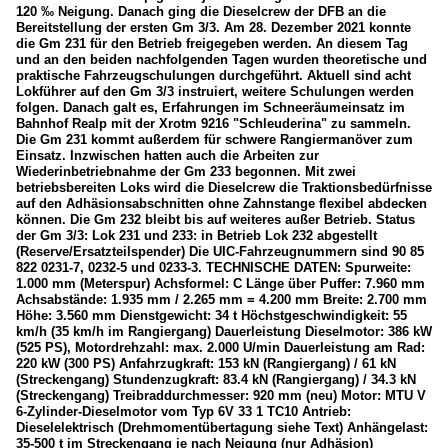
120 ‰ Neigung. Danach ging die Dieselcrew der DFB an die
Bereitstellung der ersten Gm 3/3. Am 28. Dezember 2021 konnte
die Gm 231 für den Betrieb freigegeben werden. An diesem Tag
und an den beiden nachfolgenden Tagen wurden theoretische und
praktische Fahrzeugschulungen durchgeführt. Aktuell sind acht
Lokführer auf den Gm 3/3 instruiert, weitere Schulungen werden
folgen. Danach galt es, Erfahrungen im Schneeräumeinsatz im
Bahnhof Realp mit der Xrotm 9216 "Schleuderina" zu sammeln.
Die Gm 231 kommt außerdem für schwere Rangiermanöver zum
Einsatz. Inzwischen hatten auch die Arbeiten zur
Wiederinbetriebnahme der Gm 233 begonnen. Mit zwei
betriebsbereiten Loks wird die Dieselcrew die Traktionsbedürfnisse
auf den Adhäsionsabschnitten ohne Zahnstange flexibel abdecken
können. Die Gm 232 bleibt bis auf weiteres außer Betrieb. Status
der Gm 3/3: Lok 231 und 233: in Betrieb Lok 232 abgestellt
(Reserve/Ersatzteilspender) Die UIC-Fahrzeugnummern sind 90 85
822 0231-7, 0232-5 und 0233-3. TECHNISCHE DATEN: Spurweite:
1.000 mm (Meterspur) Achsformel: C Länge über Puffer: 7.960 mm
Achsabstände: 1.935 mm / 2.265 mm = 4.200 mm Breite: 2.700 mm
Höhe: 3.560 mm Dienstgewicht: 34 t Höchstgeschwindigkeit: 55
km/h (35 km/h im Rangiergang) Dauerleistung Dieselmotor: 386 kW
(525 PS), Motordrehzahl: max. 2.000 U/min Dauerleistung am Rad:
220 kW (300 PS) Anfahrzugkraft: 153 kN (Rangiergang) / 61 kN
(Streckengang) Stundenzugkraft: 83.4 kN (Rangiergang) / 34.3 kN
(Streckengang) Treibraddurchmesser: 920 mm (neu) Motor: MTU V
6-Zylinder-Dieselmotor vom Typ 6V 33 1 TC10 Antrieb:
Dieselelektrisch (Drehmomentübertagung siehe Text) Anhängelast:
35-500 t im Streckengang je nach Neigung (nur Adhäsion)