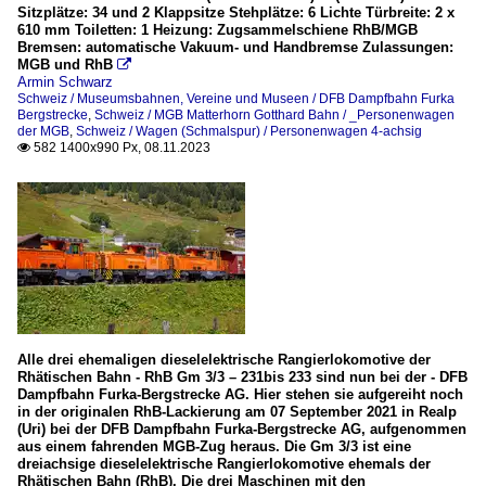
Sitzplätze: 34 und 2 Klappsitze Stehplätze: 6 Lichte Türbreite: 2 x
610 mm Toiletten: 1 Heizung: Zugsammelschiene RhB/MGB
Bremsen: automatische Vakuum- und Handbremse Zulassungen:
MGB und RhB

Armin Schwarz
Schweiz / Museumsbahnen, Vereine und Museen / DFB Dampfbahn Furka
Bergstrecke
,
Schweiz / MGB Matterhorn Gotthard Bahn / _Personenwagen
der MGB
,
Schweiz / Wagen (Schmalspur) / Personenwagen 4-achsig
582 1400x990 Px, 08.11.2023

Alle drei ehemaligen dieselelektrische Rangierlokomotive der
Rhätischen Bahn - RhB Gm 3/3 – 231bis 233 sind nun bei der - DFB
Dampfbahn Furka-Bergstrecke AG. Hier stehen sie aufgereiht noch
in der originalen RhB-Lackierung am 07 September 2021 in Realp
(Uri) bei der DFB Dampfbahn Furka-Bergstrecke AG, aufgenommen
aus einem fahrenden MGB-Zug heraus. Die Gm 3/3 ist eine
dreiachsige dieselelektrische Rangierlokomotive ehemals der
Rhätischen Bahn (RhB). Die drei Maschinen mit den