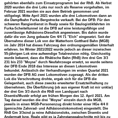
gehörten ebenfalls zum Einsatzprogramm bei der RhB. Ab Herbst
2020 wurden die drei Loks nur noch als Reserve vorgehalten, im
Februar 2021 wurden sie aus dem Betrieb genommen und
stillgelegt. Mitte April 2021 wurden alle drei Lokomotiven dann an
die Dampfbahn Furka Bergstrecke verkauft. Bei der DFB: Für den
schweren Rangierdienst in Realp sowie für Baulogistikfahrten im
Furka-Scheiteltunnel ist die DFB auf eine leistungsfähige und
zuverlässige Adhäsions-Diesellok angewiesen. Bis dahin wurde
dafür die von Jung gebaute Gm 4/4 71 "Elch" eingesetzt. Seit der
Übernahme dieser Lok von der Matterhorn Gotthard Bahn (MGB)
im Jahr 2014 hat dieses Fahrzeug den ordnungsgemäßen Unterhalt
erfahren. Im Winter 2021/2022 wurde jedoch an dieser inzwischen
55-jährigen Lok eine aufwendige Totalrevision nötig. Gleichzeitig
wurde bekannt, dass die Rhätische Bahn (RhB) ihre drei Gm 3/3
231 bis 233 "Moyse" durch Neufahrzeuge ersetzt, so wurde seitens
der DFB Ende 2018 das Interesse an diesen Lokomotiven
bekundet. Anlässlich der Verhandlungen im ersten Quartal 2021
wurden der DFB AG zwei Lokomotiven zugesagt. Als der dritten
Lok die Verschrottung drohte, ergab sich für die DFB die
Gelegenheit, auch diese zwecks erweiterter Ersatzteilhaltung zu
übernehmen. Die Überführung (ob aus eigener Kraft ist mir unklar)
der drei Gm 3/3 durch die RhB von Landquart nach
Disentis/Mustér erfolgt am frühen Morgen des 12. April 2021. Am
Tag darauf wurden die drei "Moyse" einzeln durch die MGB,
jeweils in einen MGB-Personenzug direkt hinter einer HGe 4/4 II
(gemischte Zahnrad- und Adhäsionslokomotive) eingestellt. Die
RhB Gm 3/3sind ja reine Adhäsionsloks, zwischen Disentis und
Andermatt bzw. Realp gibt es ja Zahnstangeabschnitte mit bis zu