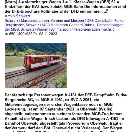
(Norm) 4 = vierachsiger Wagen 1 = 1. Klasse-Wagen (DFB) 62 =
Endziffern der BVZ bzw. zuletzt MGB-Bahn Die Informationen sind
der DFB-Broschüre Rollmaterial der DFB entnommen.

Armin Schwarz
Schweiz / Museumsbahnen, Vereine und Museen / DFB Dampfbahn Furka
Bergstrecke
,
Schweiz / MGB Matterhorn Gotthard Bahn / _Personenwagen
der MGB
,
Schweiz / Wagen (Schmalspur) / Personenwagen 4-achsig
650 1400x933 Px, 08.11.2023

Der vierachsige Personenwagen A 4161 der DFB Dampfbahn Furka-
Bergstrecke AG, ex MGB A 2061, ex BVZ A 2061, ein
Mitteleinstiegswagen der ersten Wagenklasse noch in MGB
Lackierung, ist am 07 September 2021 in Oberwald (Wallis)
abgestellt, aufgenommen aus einem fahrenden MGB-Zug heraus.
Aktuell ist der Wagen frisch lackiert als DFB Infowagen A 4161 im
Bahnhof Oberwald abgestellt (als Provisorium Oberwald, trägt er
denVermerk darf den Bhf. Oberwald nicht Verlassen). Der Wagen