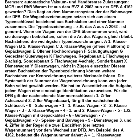
Bremsen: automatische Vakuum- und Handbremse Zulassungen:
MGB und RhB Warum ist aus dem BVZ A 2062 nun der DFB A 4162
geworden? Dies liegt an dem Nummernsystem der der Bahnwagen
der DFB. Die Wagenbezeichnungen setzen sich aus einem
Typenschlüssel bestehend aus Buchstaben und einer Nummer
zusammen. Die Typenbezeichnung – z.B. das A aus A 2062 - ist
genormt. Wenn ein Wagen von der DFB übernommen wird, wird
sie deswegen beibehalten, sofern die Art des Wagens gleich bleibt.
Nachstehend die wichtigsten Typenbezeichnungen: A 1. Klasse-
Wagen B 2. Klasse-Wagen C 3. Klasse-Wagen (offene Plattform) D
Gepäckwagen E Offener Hochbordwagen F Schüttgutwagen G
Gedeckter Güterwagen K Flachwagen, Regelbauart L Flachwagen
2-achsig, Sonderbauart S Flachwagen 4-achsig, Sonderbauart X
Dienstwagen Y Dienstwagen, nicht in Zügen einsetzbar Diesem
ersten Buchstaben der Typenbezeichnung können weitere
Buchstaben zur Kennzeichnung weiterer Merkmale folgen. Die
Systematik der Nummer der Wagenbezeichnung kann von jeder
Bahn selbst gewählt werden. Sie hat im Wesentlichen die Aufgabe,
jedem Wagen eine eindeutige Identifikation zuzuweisen. Für die
DFB gilt der nachstehende Nummernschlüssel: 1. Ziffer
Achsanzahl 2. Ziffer Wagenbauart, für gilt der nachstehende
Schlüssel: • 0 - Salonwagen • 1 - 1. Klasse-Wagen • 2 - 2. Klasse-
Wagen • 3 - 3. Klasse-Wagen • 4 - 1. und 2. Klasse-Wagen • 5 - 1./2.
Klasse-Wagen mit Gepäckabteil • 6 - Güterwagen • 7 -
Gepäckwagen • 8 - Speise- und Barwagen • 9 - Dienstwagen 3. und
4. Ziffer in der Regel die zwei Endziffern (der letzten
Wagennummer) vor dem Wechsel zur DFB. Am Beispiel des A
4162, bedeutet die Wagennummer daher: A = 1. Klassewagen