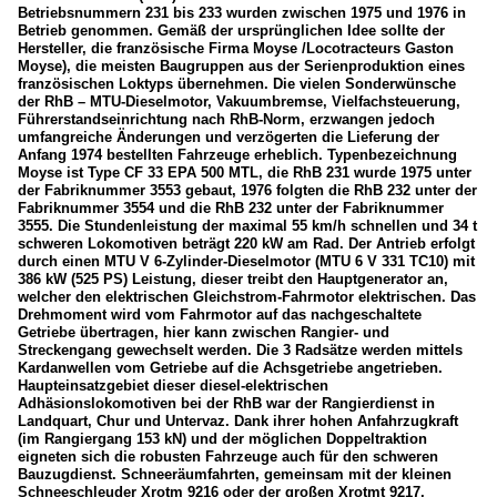
Betriebsnummern 231 bis 233 wurden zwischen 1975 und 1976 in
Betrieb genommen. Gemäß der ursprünglichen Idee sollte der
Hersteller, die französische Firma Moyse /Locotracteurs Gaston
Moyse), die meisten Baugruppen aus der Serienproduktion eines
französischen Loktyps übernehmen. Die vielen Sonderwünsche
der RhB – MTU-Dieselmotor, Vakuumbremse, Vielfachsteuerung,
Führerstandseinrichtung nach RhB-Norm, erzwangen jedoch
umfangreiche Änderungen und verzögerten die Lieferung der
Anfang 1974 bestellten Fahrzeuge erheblich. Typenbezeichnung
Moyse ist Type CF 33 EPA 500 MTL, die RhB 231 wurde 1975 unter
der Fabriknummer 3553 gebaut, 1976 folgten die RhB 232 unter der
Fabriknummer 3554 und die RhB 232 unter der Fabriknummer
3555. Die Stundenleistung der maximal 55 km/h schnellen und 34 t
schweren Lokomotiven beträgt 220 kW am Rad. Der Antrieb erfolgt
durch einen MTU V 6-Zylinder-Dieselmotor (MTU 6 V 331 TC10) mit
386 kW (525 PS) Leistung, dieser treibt den Hauptgenerator an,
welcher den elektrischen Gleichstrom-Fahrmotor elektrischen. Das
Drehmoment wird vom Fahrmotor auf das nachgeschaltete
Getriebe übertragen, hier kann zwischen Rangier- und
Streckengang gewechselt werden. Die 3 Radsätze werden mittels
Kardanwellen vom Getriebe auf die Achsgetriebe angetrieben.
Haupteinsatzgebiet dieser diesel-elektrischen
Adhäsionslokomotiven bei der RhB war der Rangierdienst in
Landquart, Chur und Untervaz. Dank ihrer hohen Anfahrzugkraft
(im Rangiergang 153 kN) und der möglichen Doppeltraktion
eigneten sich die robusten Fahrzeuge auch für den schweren
Bauzugdienst. Schneeräumfahrten, gemeinsam mit der kleinen
Schneeschleuder Xrotm 9216 oder der großen Xrotmt 9217,