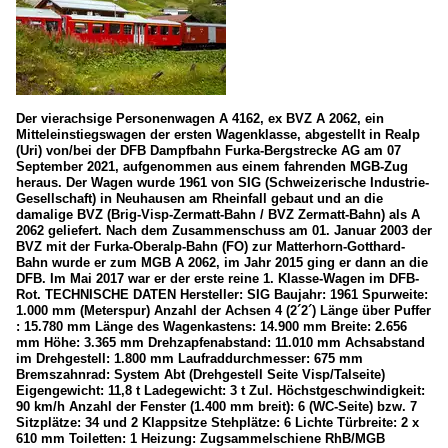
Der vierachsige Personenwagen A 4162, ex BVZ A 2062, ein
Mitteleinstiegswagen der ersten Wagenklasse, abgestellt in Realp
(Uri) von/bei der DFB Dampfbahn Furka-Bergstrecke AG am 07
September 2021, aufgenommen aus einem fahrenden MGB-Zug
heraus. Der Wagen wurde 1961 von SIG (Schweizerische Industrie-
Gesellschaft) in Neuhausen am Rheinfall gebaut und an die
damalige BVZ (Brig-Visp-Zermatt-Bahn / BVZ Zermatt-Bahn) als A
2062 geliefert. Nach dem Zusammenschuss am 01. Januar 2003 der
BVZ mit der Furka-Oberalp-Bahn (FO) zur Matterhorn-Gotthard-
Bahn wurde er zum MGB A 2062, im Jahr 2015 ging er dann an die
DFB. Im Mai 2017 war er der erste reine 1. Klasse-Wagen im DFB-
Rot. TECHNISCHE DATEN Hersteller: SIG Baujahr: 1961 Spurweite:
1.000 mm (Meterspur) Anzahl der Achsen 4 (2´2´) Länge über Puffer
: 15.780 mm Länge des Wagenkastens: 14.900 mm Breite: 2.656
mm Höhe: 3.365 mm Drehzapfenabstand: 11.010 mm Achsabstand
im Drehgestell: 1.800 mm Laufraddurchmesser: 675 mm
Bremszahnrad: System Abt (Drehgestell Seite Visp/Talseite)
Eigengewicht: 11,8 t Ladegewicht: 3 t Zul. Höchstgeschwindigkeit:
90 km/h Anzahl der Fenster (1.400 mm breit): 6 (WC-Seite) bzw. 7
Sitzplätze: 34 und 2 Klappsitze Stehplätze: 6 Lichte Türbreite: 2 x
610 mm Toiletten: 1 Heizung: Zugsammelschiene RhB/MGB