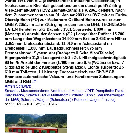
wurde 1961 von SIG (Schweizerische Industrie-Gesellschaft) in
Neuhausen am Rheinfall gebaut und an die damalige BVZ (Brig-
Visp-Zermatt-Bahn / BVZ Zermatt-Bahn) als A 2061 geliefert. Nach
dem Zusammenschuss am 01. Januar 2003 der BVZ mit der Furka-
Oberalp-Bahn (FO) zur Matterhorn-Gotthard-Bahn wurde er zum
MGB A 2061, im Jahr 2016 ging er dann an die DFB. TECHNISCHE
DATEN Hersteller: SIG Baujahr: 1961 Spurweite: 1.000 mm
(Meterspur) Anzahl der Achsen 4 (2´2´) Länge über Puffer : 15.780
mm Länge des Wagenkastens: 14.900 mm Breite: 2.656 mm Höhe:
3.365 mm Drehzapfenabstand: 11.010 mm Achsabstand im
Drehgestell: 1.800 mm Laufraddurchmesser: 675 mm
Bremszahnrad: System Abt (Drehgestell Seite Visp/Talseite)
Eigengewicht: 11,8 t Ladegewicht: 3 t Zul. Höchstgeschwindigkeit:
90 km/h Anzahl der Fenster (1.400 mm breit): 6 (WC-Seite) bzw. 7
Sitzplätze: 34 und 2 Klappsitze Stehplätze: 6 Lichte Türbreite: 2 x
610 mm Toiletten: 1 Heizung: Zugsammelschiene RhB/MGB
Bremsen: automatische Vakuum- und Handbremse Zulassungen:
MGB und RhB

Armin Schwarz
Schweiz / Museumsbahnen, Vereine und Museen / DFB Dampfbahn Furka
Bergstrecke
,
Schweiz / MGB Matterhorn Gotthard Bahn / _Personenwagen
der MGB
,
Schweiz / Wagen (Schmalspur) / Personenwagen 4-achsig
555 1400x1013 Px, 08.11.2023
