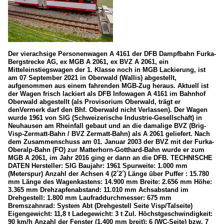
Der vierachsige Personenwagen A 4161 der DFB Dampfbahn Furka-
Bergstrecke AG, ex MGB A 2061, ex BVZ A 2061, ein
Mitteleinstiegswagen der 1. Klasse noch in MGB Lackierung, ist
am 07 September 2021 in Oberwald (Wallis) abgestellt,
aufgenommen aus einem fahrenden MGB-Zug heraus. Aktuell ist
der Wagen frisch lackiert als DFB Infowagen A 4161 im Bahnhof
Oberwald abgestellt (als Provisorium Oberwald, trägt er
denVermerk darf den Bhf. Oberwald nicht Verlassen). Der Wagen
wurde 1961 von SIG (Schweizerische Industrie-Gesellschaft) in
Neuhausen am Rheinfall gebaut und an die damalige BVZ (Brig-
Visp-Zermatt-Bahn / BVZ Zermatt-Bahn) als A 2061 geliefert. Nach
dem Zusammenschuss am 01. Januar 2003 der BVZ mit der Furka-
Oberalp-Bahn (FO) zur Matterhorn-Gotthard-Bahn wurde er zum
MGB A 2061, im Jahr 2016 ging er dann an die DFB. TECHNISCHE
DATEN Hersteller: SIG Baujahr: 1961 Spurweite: 1.000 mm
(Meterspur) Anzahl der Achsen 4 (2´2´) Länge über Puffer : 15.780
mm Länge des Wagenkastens: 14.900 mm Breite: 2.656 mm Höhe:
3.365 mm Drehzapfenabstand: 11.010 mm Achsabstand im
Drehgestell: 1.800 mm Laufraddurchmesser: 675 mm
Bremszahnrad: System Abt (Drehgestell Seite Visp/Talseite)
Eigengewicht: 11,8 t Ladegewicht: 3 t Zul. Höchstgeschwindigkeit:
90 km/h Anzahl der Fenster (1.400 mm breit): 6 (WC-Seite) bzw. 7