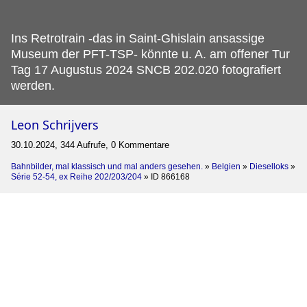
Ins Retrotrain -das in Saint-Ghislain ansassige
Museum der PFT-TSP- könnte u.
A. am offener Tur
Tag 17 Augustus 2024 SNCB 202.020 fotografiert
werden.
Leon Schrijvers
30.10.2024, 344 Aufrufe, 0 Kommentare
Bahnbilder, mal klassisch und mal anders gesehen.
»
Belgien
»
Dieselloks
»
Série 52-54, ex Reihe 202/203/204
»
ID 866168