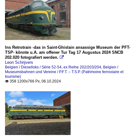
Ins Retrotrain -das in Saint-Ghislain ansassige Museum der PFT-
TSP- könnte u.A. am offener Tur Tag 17 Augustus 2024 SNCB
202.020 fotografiert werden.

Leon Schrijvers
Belgien / Dieselloks / Série 52-54, ex Reihe 202/203/204
,
Belgien /
Museumsbahnen und Vereine / P.F.T. – T.S.P. (Patrimoine ferroviaire et
tourisme)
358 1200x766 Px, 06.10.2024
