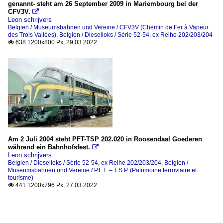
genannt- steht am 26 September 2009 in Mariembourg bei der
CFV3V.

Leon schrijvers
Belgien / Museumsbahnen und Vereine / CFV3V (Chemin de Fer à Vapeur
des Trois Vallées)
,
Belgien / Dieselloks / Série 52-54, ex Reihe 202/203/204
638 1200x800 Px, 29.03.2022

Am 2 Juli 2004 steht PFT-TSP 202.020 in Roosendaal Goederen
während ein Bahnhofsfest.

Leon schrijvers
Belgien / Dieselloks / Série 52-54, ex Reihe 202/203/204
,
Belgien /
Museumsbahnen und Vereine / P.F.T. – T.S.P. (Patrimoine ferroviaire et
tourisme)
441 1200x796 Px, 27.03.2022
