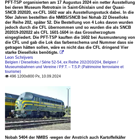
PFT-TSP organisierten am 17 Augustus 2024 ein netter Ausstellung
bei deren Museum Retrotrain in Saint-Ghislain und der Quasi-
SNCB 202020, ex-CFL 1602 war als Ausstellungsstuck dabei. In die
50er Jahren bestellten die NMBS/SNCB bei Nohab 22 Dieselloks
der Reihe 202, später 52. Die Bestellung von 4 Loks davon wurden
jedoch durch die CFL übernommen und so wurden die als SNCB
202019-202022 als CFL 1601-1604 in das Grossherzogtum
eingegliedert. Die PFT-TSP kauften die 1602 bei Ausmusterung von
die CFL und gab die Lok das farbenschema und Nummer dass sie
getragen hätten sollen, wäre es nicht das die CFL dringend Vier
starke Dieselloks benötigte.

Leon Schrijvers
Belgien / Dieselloks / Série 52-54, ex Reihe 202/203/204
,
Belgien /
Museumsbahnen und Vereine / P.F.T. – T.S.P. (Patrimoine ferroviaire et
tourisme)
496 1200x800 Px, 10.09.2024

Nobah 5404 der NMBS -wegen der Anstrich auch Kartoffelkäfer