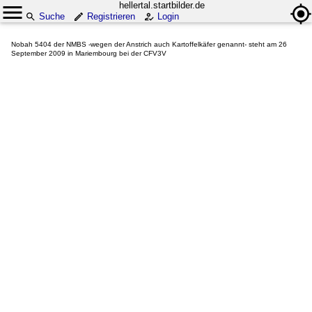
hellertal.startbilder.de
Suche
Registrieren
Login
Nobah 5404 der NMBS -wegen der Anstrich auch Kartoffelkäfer genannt- steht am 26
September 2009 in Mariembourg bei der CFV3V