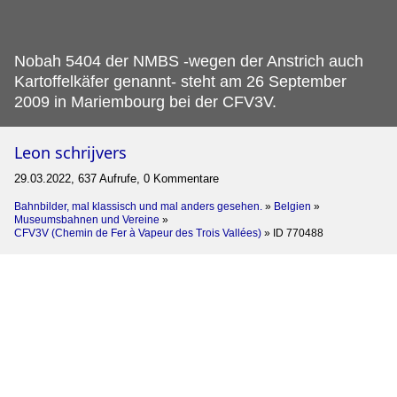
Nobah 5404 der NMBS -wegen der Anstrich auch
Kartoffelkäfer genannt- steht am 26 September
2009 in Mariembourg bei der CFV3V.
Leon schrijvers
29.03.2022, 637 Aufrufe, 0 Kommentare
Bahnbilder, mal klassisch und mal anders gesehen.
»
Belgien
»
Museumsbahnen und Vereine
»
CFV3V (Chemin de Fer à Vapeur des Trois Vallées)
»
ID 770488