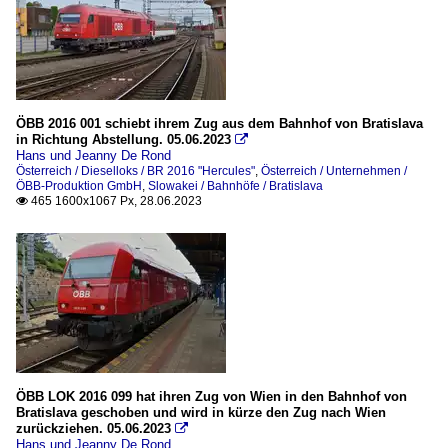
ÖBB 2016 001 schiebt ihrem Zug aus dem Bahnhof von Bratislava
in Richtung Abstellung. 05.06.2023

Hans und Jeanny De Rond
Österreich / Dieselloks / BR 2016 "Hercules"
,
Österreich / Unternehmen /
ÖBB-Produktion GmbH
,
Slowakei / Bahnhöfe / Bratislava
465 1600x1067 Px, 28.06.2023

ÖBB LOK 2016 099 hat ihren Zug von Wien in den Bahnhof von
Bratislava geschoben und wird in kürze den Zug nach Wien
zurückziehen. 05.06.2023

Hans und Jeanny De Rond