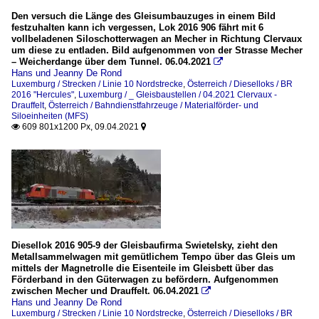
Den versuch die Länge des Gleisumbauzuges in einem Bild
festzuhalten kann ich vergessen, Lok 2016 906 fährt mit 6
vollbeladenen Siloschotterwagen an Mecher in Richtung Clervaux
um diese zu entladen. Bild aufgenommen von der Strasse Mecher
– Weicherdange über dem Tunnel. 06.04.2021

Hans und Jeanny De Rond
Luxemburg / Strecken / Linie 10 Nordstrecke
,
Österreich / Dieselloks / BR
2016 "Hercules"
,
Luxemburg / _ Gleisbaustellen / 04.2021 Clervaux -
Drauffelt
,
Österreich / Bahndienstfahrzeuge / Materialförder- und
Siloeinheiten (MFS)
609 801x1200 Px, 09.04.2021


Diesellok 2016 905-9 der Gleisbaufirma Swietelsky, zieht den
Metallsammelwagen mit gemütlichem Tempo über das Gleis um
mittels der Magnetrolle die Eisenteile im Gleisbett über das
Förderband in den Güterwagen zu befördern. Aufgenommen
zwischen Mecher und Drauffelt. 06.04.2021

Hans und Jeanny De Rond
Luxemburg / Strecken / Linie 10 Nordstrecke
,
Österreich / Dieselloks / BR