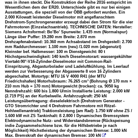
was in ihnen steckt. Die Konstruktion der Reihe 2016 entspricht im
Wesentlichen dem der ER20. Unterschiede gibt es nur bei einigen
Ausstattungen, die speziell von der ÖBB gefordert wurden. Ein
2.000 Kilowatt leistender Dieselmotor mit angeflanschtem
Drehstrom-Synchrongenerator erzeugt dabei den Strom für die vier
Fahrmotoren (Einzelachsantrieb). TECHNISCHE DATEN: Hersteller:
Siemens Achsformel: Bo’Bo’ Spurweite: 1.435 mm (Normalspur)
Länge über Puffer: 19.280 mm Breite: 2.870 mm
Drehzapfenabstand: 10.360 mm Achsabstand im Drehgestell: 2.700
mm Raddurchmesser: 1.100 mm (neu) /1.020 mm (abgenutzt)
Kleinster bef. Halbmesser: 100 m Dienstgewicht: 80 t
Höchstgeschwindigkeit: 140 km/h Dieselmotorart: wassergekühlter
Viertakt-90°-V16-Zylinder-Dieselmotor mit Common-Rail-
Einspritzung, Abgasturbolader und Ladeluftkühlung. Im Leerlauf
werden zur Verbesserung der Abgaswerte 8 von 16 Zylindern
abgeschaltet. Motortyp: MTU 16 V 4000 R41 (der MTU
Friedrichshafen) Motorhubraum: 76.265 cm³ (Bohrung Ø 170 mm ×
210 mm Hub = 170 mm) Motorgewicht (trocken): ca. 9050 kg
Nenndrehzahl: 600 bis 1.800 U/min Installierte Leistung: 2.000 kW
(2.719 PS) an der Kurbelwelle. Anfahrzugkraft: 250 kN
Leistungsübertragung: dieselelektrisch (Drehstrom Generator -
GTO Stromrichter und 4 Drehstrom Fahrmotore mit Ritzel-
Hohlwellenantrieb) Traktionsleistung (am Rad): 1.750 kW ohne ZS /
1.600 kW mit ZS Tankinhalt: ß 2.800 l Dynamisches Bremssystem
Elektrodynamische Nutz- und Widerstandsbremse (Rückspeisung
indie Zugsammelschiene bzw. für die Hilfsbetriebe je nach
Möglichkeit) Höchstleistung der dynamischen Bremse: 1.000 kN
Max. Bremskraft der dynamischen Bremse: 100 kN
