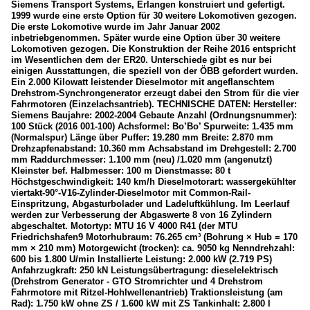
Siemens Transport Systems, Erlangen konstruiert und gefertigt.
1999 wurde eine erste Option für 30 weitere Lokomotiven gezogen.
Die erste Lokomotive wurde im Jahr Januar 2002
inbetriebgenommen. Später wurde eine Option über 30 weitere
Lokomotiven gezogen. Die Konstruktion der Reihe 2016 entspricht
im Wesentlichen dem der ER20. Unterschiede gibt es nur bei
einigen Ausstattungen, die speziell von der ÖBB gefordert wurden.
Ein 2.000 Kilowatt leistender Dieselmotor mit angeflanschtem
Drehstrom-Synchrongenerator erzeugt dabei den Strom für die vier
Fahrmotoren (Einzelachsantrieb). TECHNISCHE DATEN: Hersteller:
Siemens Baujahre: 2002-2004 Gebaute Anzahl (Ordnungsnummer):
100 Stück (2016 001-100) Achsformel: Bo’Bo’ Spurweite: 1.435 mm
(Normalspur) Länge über Puffer: 19.280 mm Breite: 2.870 mm
Drehzapfenabstand: 10.360 mm Achsabstand im Drehgestell: 2.700
mm Raddurchmesser: 1.100 mm (neu) /1.020 mm (angenutzt)
Kleinster bef. Halbmesser: 100 m Dienstmasse: 80 t
Höchstgeschwindigkeit: 140 km/h Dieselmotorart: wassergekühlter
viertakt-90°-V16-Zylinder-Dieselmotor mit Common-Rail-
Einspritzung, Abgasturbolader und Ladeluftkühlung. Im Leerlauf
werden zur Verbesserung der Abgaswerte 8 von 16 Zylindern
abgeschaltet. Motortyp: MTU 16 V 4000 R41 (der MTU
Friedrichshafen9 Motorhubraum: 76.265 cm³ (Bohrung × Hub = 170
mm × 210 mm) Motorgewicht (trocken): ca. 9050 kg Nenndrehzahl:
600 bis 1.800 U/min Installierte Leistung: 2.000 kW (2.719 PS)
Anfahrzugkraft: 250 kN Leistungsübertragung: dieselelektrisch
(Drehstrom Generator - GTO Stromrichter und 4 Drehstrom
Fahrmotore mit Ritzel-Hohlwellenantrieb) Traktionsleistung (am
Rad): 1.750 kW ohne ZS / 1.600 kW mit ZS Tankinhalt: 2.800 l