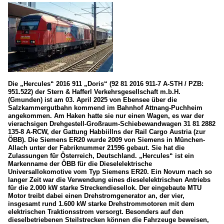
Die „Hercules“ 2016 911 „Doris“ (92 81 2016 911-7 A-STH / PZB:
951.522) der Stern & Hafferl Verkehrsgesellschaft m.b.H.
(Gmunden) ist am 03. April 2025 von Ebensee über die
Salzkammergutbahn kommend im Bahnhof Attnang-Puchheim
angekommen. Am Haken hatte sie nur einen Wagen, es war der
vierachsigen Drehgestell-Großraum-Schiebewandwagen 31 81 2882
135-8 A-RCW, der Gattung Habbiillns der Rail Cargo Austria (zur
ÖBB). Die Siemens ER20 wurde 2009 von Siemens in München-
Allach unter der Fabriknummer 21596 gebaut. Sie hat die
Zulassungen für Österreich, Deutschland. „Hercules“ ist ein
Markenname der ÖBB für die Dieselelektrische
Universallokomotive vom Typ Siemens ER20. Ein Novum nach so
langer Zeit war die Verwendung eines dieselelektrischen Antriebs
für die 2.000 kW starke Streckendiesellok. Der eingebaute MTU
Motor treibt dabei einen Drehstromgenerator an, der vier,
insgesamt rund 1.600 kW starke Drehstrommotoren mit dem
elektrischen Traktionsstrom versorgt. Besonders auf den
dieselbetriebenen Steilstrecken können die Fahrzeuge beweisen,