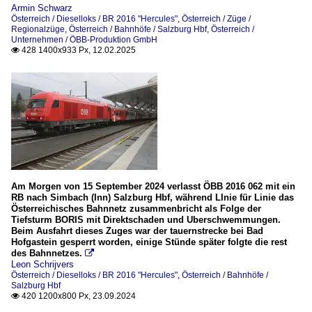
Armin Schwarz
Österreich / Dieselloks / BR 2016 "Hercules"
,
Österreich / Züge /
Regionalzüge
,
Österreich / Bahnhöfe / Salzburg Hbf
,
Österreich /
Unternehmen / ÖBB-Produktion GmbH
428 1400x933 Px, 12.02.2025

Am Morgen von 15 September 2024 verlasst ÖBB 2016 062 mit ein
RB nach Simbach (Inn) Salzburg Hbf, während LInie für Linie das
Österreichisches Bahnnetz zusammenbricht als Folge der
Tiefsturm BORIS mit Direktschaden und Uberschwemmungen.
Beim Ausfahrt dieses Zuges war der tauernstrecke bei Bad
Hofgastein gesperrt worden, einige Stünde später folgte die rest
des Bahnnetzes.

Leon Schrijvers
Österreich / Dieselloks / BR 2016 "Hercules"
,
Österreich / Bahnhöfe /
Salzburg Hbf
420 1200x800 Px, 23.09.2024
