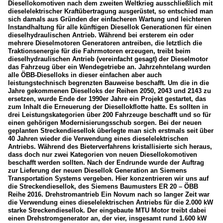
Diesellokomotiven nach dem zweiten Weltkrieg ausschließlich mit
dieselelektrischer Kraftübertragung ausgerüstet, so entschied man
Unternehmen
sich damals aus Gründen der einfacheren Wartung und leichteren
Instandhaltung für alle künftigen Diesellok Generationen für einen
Adria Transport d.o.o.
dieselhydraulischen Antrieb. Während bei ersterem ein oder
mehrere Dieselmotoren Generatoren antreiben, die letztlich die
Traktionsenergie für die Fahrmotoren erzeugen, treibt beim
_Spezifikationen von Triebfahrzeugen
dieselhydraulischen Antrieb (vereinfacht gesagt) der Dieselmotor
das Fahrzeug über ein Wendegetriebe an. Jahrzehntelang wurden
alle ÖBB-Dieselloks in dieser einfachen aber auch
Österreich
leistungstechnisch begrenzten Bauweise beschafft. Um die in die
Jahre gekommenen Dieselloks der Reihen 2050, 2043 und 2143 zu
Reihe 2016 "Hercules"
ersetzen, wurde Ende der 1990er Jahre ein Projekt gestartet, das
zum Inhalt die Erneuerung der Diesellokflotte hatte. Es sollten in
drei Leistungskategorien über 200 Fahrzeuge beschafft und so für
einen gehörigen Modernisierungsschub sorgen. Bei der neuen
geplanten Streckendiesellok überlegte man sich erstmals seit über
40 Jahren wieder die Verwendung eines dieselelektrischen
Antriebs. Während des Bieterverfahrens kristallisierte sich heraus,
dass doch nur zwei Kategorien von neuen Diesellokomotiven
beschafft werden sollten. Nach der Endrunde wurde der Auftrag
zur Lieferung der neuen Diesellok Generation an Siemens
Transportation Systems vergeben. Hier konzentrieren wir uns auf
die Streckendiesellok, des Siemens Baumusters ER 20 – ÖBB
Reihe 2016. Drehstromantrieb Ein Novum nach so langer Zeit war
die Verwendung eines dieselelektrischen Antriebs für die 2.000 kW
starke Streckendiesellok. Der eingebaute MTU Motor treibt dabei
einen Drehstromgenerator an, der vier, insgesamt rund 1.600 kW