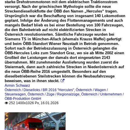
starke Drehstrommotoren mit dem elektrischen Traktionsstrom
versorgt. Nach der griechischen Mythologie sollte die neue
Streckendiesellokflotte der ÖBB den Namen „Hercules“ tragen.
Ursprünglich war die Beschaffung von insgesamt 140 Lokomotiven
geplant. Infolge der Änderung des Flottenmanagements und auch
mangels Bedarf blieb es bei einer Bestellung von 100 Fahrzeugen,
die den Bahnbetrieb auf nicht elektrifizierten Strecken in
Österreich revolutionierten. Sämtliche Fahrzeuge wurden bei
Siemens TS in München-Allach (ehemals Krauss Maffei) gefertigt
und beim ÖBB-Standort Wiener Neustadt in Betrieb genommen.
Sofort nach der Betriebszulassung in Österreich gelangten die
ÖBB-Hercules Loks zum Standort Graz, wo sie ab Mitte 2002 einen
Großteil der Leistungen der damals dort eingesetzten 2143
übernahmen. Mit zunehmender Auslieferung wurden zuerst die
Steiermark, dann auch zahlreiche Strecken in Niederösterreich auf
die neue ÖBB-Reihe 2016 umgestellt. Besonders auf den
dieselbetriebenen Steilstrecken können die Neubaufahrzeuge
beweisen, was in ihnen steckt.

Armin Schwarz
Österreich / Dieselloks / BR 2016 "Hercules"
,
Österreich / Wagen /
Steuerwagen
,
Österreich / Züge / Regionalzüge
,
Österreich / Unternehmen /
ÖBB-Produktion GmbH
252 1400x1026 Px, 16.01.2026
