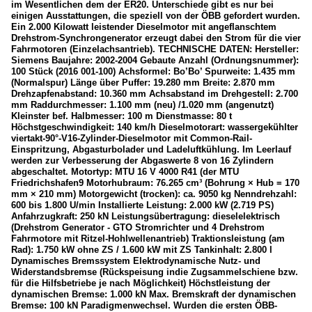
im Wesentlichen dem der ER20. Unterschiede gibt es nur bei
Stern & Hafferl Verkehrsgesellschaft m.b.H.
einigen Ausstattungen, die speziell von der ÖBB gefordert wurden.
Ein 2.000 Kilowatt leistender Dieselmotor mit angeflanschtem
SWIETELSKY Baugesellschaft m.b.H.
Drehstrom-Synchrongenerator erzeugt dabei den Strom für die vier
Fahrmotoren (Einzelachsantrieb). TECHNISCHE DATEN: Hersteller:
Wagen
Siemens Baujahre: 2002-2004 Gebaute Anzahl (Ordnungsnummer):
100 Stück (2016 001-100) Achsformel: Bo’Bo’ Spurweite: 1.435 mm
(Normalspur) Länge über Puffer: 19.280 mm Breite: 2.870 mm
Steuerwagen
Drehzapfenabstand: 10.360 mm Achsabstand im Drehgestell: 2.700
mm Raddurchmesser: 1.100 mm (neu) /1.020 mm (angenutzt)
Züge
Kleinster bef. Halbmesser: 100 m Dienstmasse: 80 t
Höchstgeschwindigkeit: 140 km/h Dieselmotorart: wassergekühlter
Güterzüge
viertakt-90°-V16-Zylinder-Dieselmotor mit Common-Rail-
Einspritzung, Abgasturbolader und Ladeluftkühlung. Im Leerlauf
Regionalzüge
werden zur Verbesserung der Abgaswerte 8 von 16 Zylindern
abgeschaltet. Motortyp: MTU 16 V 4000 R41 (der MTU
Friedrichshafen9 Motorhubraum: 76.265 cm³ (Bohrung × Hub = 170
mm × 210 mm) Motorgewicht (trocken): ca. 9050 kg Nenndrehzahl:
Slowakei
600 bis 1.800 U/min Installierte Leistung: 2.000 kW (2.719 PS)
Anfahrzugkraft: 250 kN Leistungsübertragung: dieselelektrisch
Bahnhöfe
(Drehstrom Generator - GTO Stromrichter und 4 Drehstrom
Fahrmotore mit Ritzel-Hohlwellenantrieb) Traktionsleistung (am
Bratislava
Rad): 1.750 kW ohne ZS / 1.600 kW mit ZS Tankinhalt: 2.800 l
Dynamisches Bremssystem Elektrodynamische Nutz- und
Widerstandsbremse (Rückspeisung indie Zugsammelschiene bzw.
Dieselloks
für die Hilfsbetriebe je nach Möglichkeit) Höchstleistung der
dynamischen Bremse: 1.000 kN Max. Bremskraft der dynamischen
Diverse
Bremse: 100 kN Paradigmenwechsel. Wurden die ersten ÖBB-