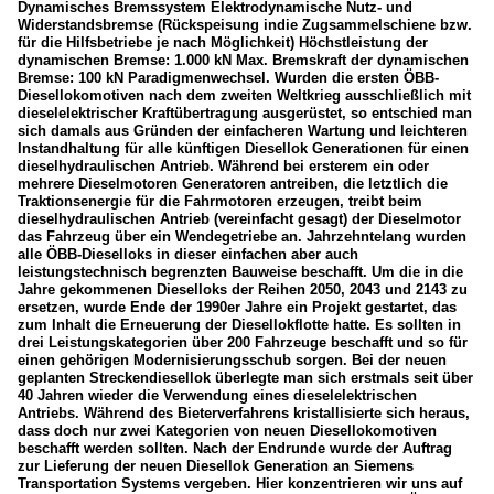
Dynamisches Bremssystem Elektrodynamische Nutz- und
Widerstandsbremse (Rückspeisung indie Zugsammelschiene bzw.
für die Hilfsbetriebe je nach Möglichkeit) Höchstleistung der
dynamischen Bremse: 1.000 kN Max. Bremskraft der dynamischen
Bremse: 100 kN Paradigmenwechsel. Wurden die ersten ÖBB-
Diesellokomotiven nach dem zweiten Weltkrieg ausschließlich mit
dieselelektrischer Kraftübertragung ausgerüstet, so entschied man
sich damals aus Gründen der einfacheren Wartung und leichteren
Instandhaltung für alle künftigen Diesellok Generationen für einen
dieselhydraulischen Antrieb. Während bei ersterem ein oder
mehrere Dieselmotoren Generatoren antreiben, die letztlich die
Traktionsenergie für die Fahrmotoren erzeugen, treibt beim
dieselhydraulischen Antrieb (vereinfacht gesagt) der Dieselmotor
das Fahrzeug über ein Wendegetriebe an. Jahrzehntelang wurden
alle ÖBB-Dieselloks in dieser einfachen aber auch
leistungstechnisch begrenzten Bauweise beschafft. Um die in die
Jahre gekommenen Dieselloks der Reihen 2050, 2043 und 2143 zu
ersetzen, wurde Ende der 1990er Jahre ein Projekt gestartet, das
zum Inhalt die Erneuerung der Diesellokflotte hatte. Es sollten in
drei Leistungskategorien über 200 Fahrzeuge beschafft und so für
einen gehörigen Modernisierungsschub sorgen. Bei der neuen
geplanten Streckendiesellok überlegte man sich erstmals seit über
40 Jahren wieder die Verwendung eines dieselelektrischen
Antriebs. Während des Bieterverfahrens kristallisierte sich heraus,
dass doch nur zwei Kategorien von neuen Diesellokomotiven
beschafft werden sollten. Nach der Endrunde wurde der Auftrag
zur Lieferung der neuen Diesellok Generation an Siemens
Transportation Systems vergeben. Hier konzentrieren wir uns auf