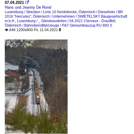
07.04.2021

Hans und Jeanny De Rond
Luxemburg / Strecken / Linie 10 Nordstrecke
,
Österreich / Dieselloks / BR
2016 "Hercules"
,
Österreich / Unternehmen / SWIETELSKY Baugesellschaft
m.b.H.
,
Luxemburg / _ Gleisbaustellen / 04.2021 Clervaux - Drauffelt
,
Österreich / Bahndienstfahrzeuge / P&T Gleisumbauzug RU 800 S
646 1200x800 Px, 11.04.2021

