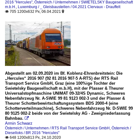
2016 "Hercules"
,
Österreich / Unternehmen / SWIETELSKY Baugesellschaft
m.b.H.
,
Luxemburg / _ Gleisbaustellen / 04.2021 Clervaux - Drauffelt
705 1200x632 Px, 06.04.2021


Abgestellt am 02.09.2020 im Bf. Koblenz-Ehrenbreitstein: Die
„Hercules“ 2016 907 (92 81 2016 907-5 A-RTS) der RTS Rail
Transport Service GmbH, Graz (eine 100%ige Tochter der
Swietelsky Baugesellschaft m.b.H), mit der Plasser & Theurer
Universalstopfmaschine UNIMAT 09-32/4S Dynamic, Schweres
Nebenfahrzeug Nr. A-SWIE 99 81 9123 002-3 und der Plasser &
Theurer Schotterbewirtschaftungssystem BDS 2000-4 (eine
Schotterverteilmaschine), Schweres Nebenfahrzeug Nr. D-SWIE 99
80 9125 002-2 beide von der Swietelsky AG - Zweigniederlassung
Bahnbau.

Armin Schwarz
Österreich / Unternehmen / RTS Rail Transport Service GmbH
,
Österreich /
Dieselloks / BR 2016 "Hercules"
648 1200x813 Px, 24.10.2020
