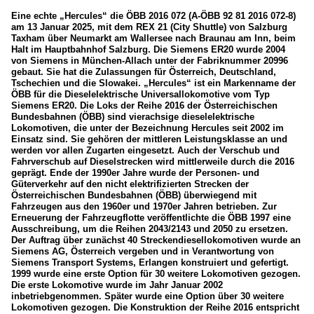
2020
Eine echte „Hercules“ die ÖBB 2016 072 (A-ÖBB 92 81 2016 072-8)
2021
am 13 Januar 2025, mit dem REX 21 (City Shuttle) von Salzburg
Österreich
Taxham über Neumarkt am Wallersee nach Braunau am Inn, beim
2023
Halt im Hauptbahnhof Salzburg. Die Siemens ER20 wurde 2004
von Siemens in München-Allach unter der Fabriknummer 20996
2024
Bahndienstfahrzeuge
gebaut. Sie hat die Zulassungen für Österreich, Deutschland,
Tschechien und die Slowakei. „Hercules“ ist ein Markenname der
2025
Materialförder- und Siloeinheiten (MFS)
ÖBB für die Dieselelektrische Universallokomotive vom Typ
Siemens ER20. Die Loks der Reihe 2016 der Österreichischen
P&T Gleisumbauzug RU 800 S
Bundesbahnen (ÖBB) sind vierachsige dieselelektrische
Lokomotiven, die unter der Bezeichnung Hercules seit 2002 im
Einsatz sind. Sie gehören der mittleren Leistungsklasse an und
Bahnhöfe
werden vor allen Zugarten eingesetzt. Auch der Verschub und
Fahrverschub auf Dieselstrecken wird mittlerweile durch die 2016
Salzburg Hbf
geprägt. Ende der 1990er Jahre wurde der Personen- und
Güterverkehr auf den nicht elektrifizierten Strecken der
Wien alle Bahnhöfe
Österreichischen Bundesbahnen (ÖBB) überwiegend mit
Fahrzeugen aus den 1960er und 1970er Jahren betrieben. Zur
Unternehmen
Erneuerung der Fahrzeugflotte veröffentlichte die ÖBB 1997 eine
Ausschreibung, um die Reihen 2043/2143 und 2050 zu ersetzen.
Der Auftrag über zunächst 40 Streckendiesellokomotiven wurde an
LTE Logistik & Transport GmbH
Siemens AG, Österreich vergeben und in Verantwortung von
ÖBB-Produktion GmbH
Siemens Transport Systems, Erlangen konstruiert und gefertigt.
1999 wurde eine erste Option für 30 weitere Lokomotiven gezogen.
RTS Rail Transport Service GmbH
Die erste Lokomotive wurde im Jahr Januar 2002
inbetriebgenommen. Später wurde eine Option über 30 weitere
SETG (Salzburger Eisenbahn TransportLogistik GmbH)
Lokomotiven gezogen. Die Konstruktion der Reihe 2016 entspricht