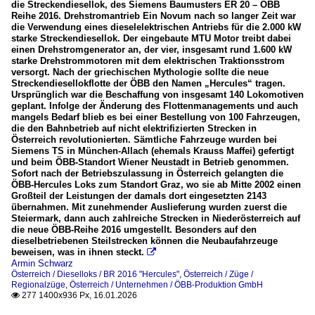
die Streckendiesellok, des Siemens Baumusters ER 20 – ÖBB
Reihe 2016. Drehstromantrieb Ein Novum nach so langer Zeit war
die Verwendung eines dieselelektrischen Antriebs für die 2.000 kW
starke Streckendiesellok. Der eingebaute MTU Motor treibt dabei
einen Drehstromgenerator an, der vier, insgesamt rund 1.600 kW
starke Drehstrommotoren mit dem elektrischen Traktionsstrom
versorgt. Nach der griechischen Mythologie sollte die neue
Streckendiesellokflotte der ÖBB den Namen „Hercules“ tragen.
Ursprünglich war die Beschaffung von insgesamt 140 Lokomotiven
geplant. Infolge der Änderung des Flottenmanagements und auch
mangels Bedarf blieb es bei einer Bestellung von 100 Fahrzeugen,
die den Bahnbetrieb auf nicht elektrifizierten Strecken in
Österreich revolutionierten. Sämtliche Fahrzeuge wurden bei
Siemens TS in München-Allach (ehemals Krauss Maffei) gefertigt
und beim ÖBB-Standort Wiener Neustadt in Betrieb genommen.
Sofort nach der Betriebszulassung in Österreich gelangten die
ÖBB-Hercules Loks zum Standort Graz, wo sie ab Mitte 2002 einen
Großteil der Leistungen der damals dort eingesetzten 2143
übernahmen. Mit zunehmender Auslieferung wurden zuerst die
Steiermark, dann auch zahlreiche Strecken in Niederösterreich auf
die neue ÖBB-Reihe 2016 umgestellt. Besonders auf den
dieselbetriebenen Steilstrecken können die Neubaufahrzeuge
beweisen, was in ihnen steckt.

Armin Schwarz
Österreich / Dieselloks / BR 2016 "Hercules"
,
Österreich / Züge /
Regionalzüge
,
Österreich / Unternehmen / ÖBB-Produktion GmbH
277 1400x936 Px, 16.01.2026
