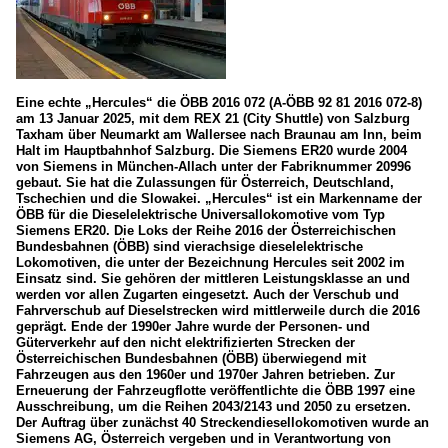
Eine echte „Hercules“ die ÖBB 2016 072 (A-ÖBB 92 81 2016 072-8)
am 13 Januar 2025, mit dem REX 21 (City Shuttle) von Salzburg
Taxham über Neumarkt am Wallersee nach Braunau am Inn, beim
Halt im Hauptbahnhof Salzburg. Die Siemens ER20 wurde 2004
von Siemens in München-Allach unter der Fabriknummer 20996
gebaut. Sie hat die Zulassungen für Österreich, Deutschland,
Tschechien und die Slowakei. „Hercules“ ist ein Markenname der
ÖBB für die Dieselelektrische Universallokomotive vom Typ
Siemens ER20. Die Loks der Reihe 2016 der Österreichischen
Bundesbahnen (ÖBB) sind vierachsige dieselelektrische
Lokomotiven, die unter der Bezeichnung Hercules seit 2002 im
Einsatz sind. Sie gehören der mittleren Leistungsklasse an und
werden vor allen Zugarten eingesetzt. Auch der Verschub und
Fahrverschub auf Dieselstrecken wird mittlerweile durch die 2016
geprägt. Ende der 1990er Jahre wurde der Personen- und
Güterverkehr auf den nicht elektrifizierten Strecken der
Österreichischen Bundesbahnen (ÖBB) überwiegend mit
Fahrzeugen aus den 1960er und 1970er Jahren betrieben. Zur
Erneuerung der Fahrzeugflotte veröffentlichte die ÖBB 1997 eine
Ausschreibung, um die Reihen 2043/2143 und 2050 zu ersetzen.
Der Auftrag über zunächst 40 Streckendiesellokomotiven wurde an
Siemens AG, Österreich vergeben und in Verantwortung von