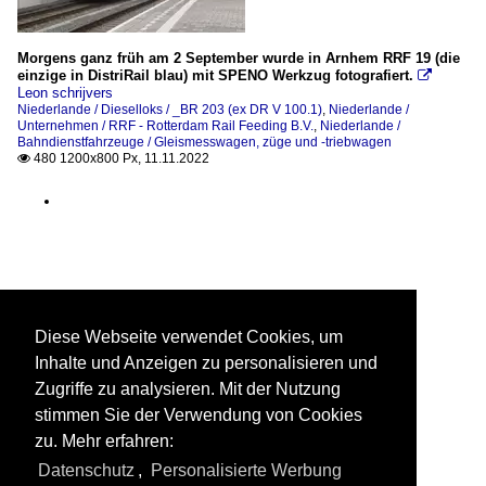
Morgens ganz früh am 2 September wurde in Arnhem RRF 19 (die
einzige in DistriRail blau) mit SPENO Werkzug fotografiert.

Leon schrijvers
Niederlande / Dieselloks / _BR 203 (ex DR V 100.1)
,
Niederlande /
Unternehmen / RRF - Rotterdam Rail Feeding B.V.
,
Niederlande /
Bahndienstfahrzeuge / Gleismesswagen, züge und -triebwagen
480 1200x800 Px, 11.11.2022

Diese Webseite verwendet Cookies, um
Inhalte und Anzeigen zu personalisieren und
Zugriffe zu analysieren. Mit der Nutzung
stimmen Sie der Verwendung von Cookies
zu. Mehr erfahren:
Datenschutz
,
Personalisierte Werbung