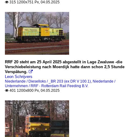
315 1200x751 Px, 04.05.2025

RRF 20 steht am 25 April 2025 abgestellt in Lage Zwaluwe -die
Verschiebeleistung nach Moerdijk hatte dann schon 2,5 Stunde
Verspätung.

Leon Schrijvers
Niederlande / Dieselloks / _BR 203 (ex DR V 100.1)
,
Niederlande /
Unternehmen / RRF - Rotterdam Rail Feeding B.V.
401 1200x800 Px, 04.05.2025
