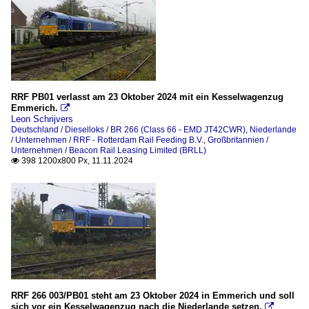
RRF PB01 verlasst am 23 Oktober 2024 mit ein Kesselwagenzug
Emmerich.

Leon Schrijvers
Deutschland / Dieselloks / BR 266 (Class 66 - EMD JT42CWR)
,
Niederlande
/ Unternehmen / RRF - Rotterdam Rail Feeding B.V.
,
Großbritannien /
Unternehmen / Beacon Rail Leasing Limited (BRLL)
398 1200x800 Px, 11.11.2024

RRF 266 003/PB01 steht am 23 Oktober 2024 in Emmerich und soll
sich vor ein Kesselwagenzug nach die Niederlande setzen.
