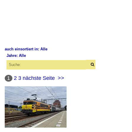
auch einsortiert in: Alle
Jahre: Alle
×
×
Alle Kategorien
Alle Jahre
Belgien
1
2
3
nächste Seite
>>
2000
Dieselloks
2008
Série 57 / BR 272 (MaK G 2000 BB)
2010
Deutschland
2010
2013
Dieselloks