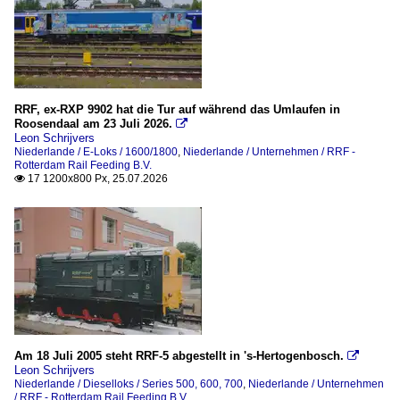
Schienenbearbeitungsmaschinen
Sonstige
Dieselloks
RRF, ex-RXP 9902 hat die Tur auf während das Umlaufen in
Series 500, 600, 700
Roosendaal am 23 Juli 2026.

Vossloh/MaK G 2000 BB - symmetrisches Führerhaus
Leon Schrijvers
Niederlande / E-Loks / 1600/1800
,
Niederlande / Unternehmen / RRF -
_BR 203 (ex DR V 100.1)
Rotterdam Rail Feeding B.V.
17 1200x800 Px, 25.07.2026

_Class 66- EMD JT42CWR
_Ex NMBS / SNCB Série 73, (BR 8283)
E-Loks
1600/1800
189 (Siemens ES64F4)
Am 18 Juli 2005 steht RRF-5 abgestellt in 's-Hertogenbosch.

Leon Schrijvers
Niederlande / Dieselloks / Series 500, 600, 700
,
Niederlande / Unternehmen
/ RRF - Rotterdam Rail Feeding B.V.