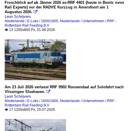
2016
Froschblick auf ab Jänner 2026 ex-RRF 4401 (heute in Besitz nvon
BR 266 (Class 66 - EMD JT42CWR)
Rail Experts) vor der RADVE Kurzzug in Amersfoort am 1
2017
Augustus 2026.

Leon Schrijvers
2018
E-Loks
Niederlande / E-Loks / 1600/1800
,
Niederlande / Unternehmen / RRF -
Rotterdam Rail Feeding B.V.
2019
BR 189 (SIEMENS ES64F4)
13 1200x800 Px, 01.08.2026

2020
Unternehmen
2020
MRCE (Mitsui Rail Capital Europe GmbH), bis 10.2023
2021
Großbritannien
2022
2023
Unternehmen
2024
Am 23 Juli 2026 verlasst RRF 9902 Roosendaal auf Solofahrt nach
Beacon Rail Leasing Limited (BRLL)
Vlissingen Sloehaven.

2025
Leon Schrijvers
2026
Niederlande / E-Loks / 1600/1800
,
Niederlande / Unternehmen / RRF -
Niederlande
Rotterdam Rail Feeding B.V.
17 1200x800 Px, 25.07.2026

Bahndienstfahrzeuge
Gleismesswagen, züge und -triebwagen