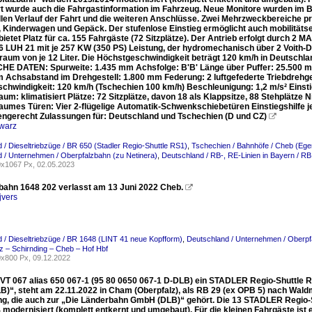
t wurde auch die Fahrgastinformation im Fahrzeug. Neue Monitore wurden im B
llen Verlauf der Fahrt und die weiteren Anschlüsse. Zwei Mehrzweckbereiche pr
, Kinderwagen und Gepäck. Der stufenlose Einstieg ermöglicht auch mobilitä
ietet Platz für ca. 155 Fahrgäste (72 Sitzplätze). Der Antrieb erfolgt durch 2 
6 LUH 21 mit je 257 KW (350 PS) Leistung, der hydromechanisch über 2 Voith-
aum von je 12 Liter. Die Höchstgeschwindigkeit beträgt 120 km/h in Deutschlan
E DATEN: Spurweite: 1.435 mm Achsfolge: B'B' Länge über Puffer: 25.500
 Achsabstand im Drehgestell: 1.800 mm Federung: 2 luftgefederte Triebdrehges
chwindigkeit: 120 km/h (Tschechien 100 km/h) Beschleunigung: 1,2 m/s² Ei
um: klimatisiert Plätze: 72 Sitzplätze, davon 18 als Klappsitze, 88 Stehplätze 
aumes Türen: Vier 2-flügelige Automatik-Schwenkschiebetüren Einstiegshilfe je
engerecht Zulassungen für: Deutschland und Tschechien (D und CZ)

warz
 / Dieseltriebzüge / BR 650 (Stadler Regio-Shuttle RS1)
,
Tschechien / Bahnhöfe / Cheb (Ege
 / Unternehmen / Oberpfalzbahn (zu Netinera)
,
Deutschland / RB-, RE-Linien in Bayern / RB
x1067 Px, 02.05.2023
bahn 1648 202 verlasst am 13 Juni 2022 Cheb.

jvers
 / Dieseltriebzüge / BR 1648 (LINT 41 neue Kopfform)
,
Deutschland / Unternehmen / Oberpf
z – Schirnding – Cheb – Hof Hbf
x800 Px, 09.12.2022
x VT 067 alias 650 067-1 (95 80 0650 067-1 D-DLB) ein STADLER Regio-Shuttle 
“, steht am 22.11.2022 in Cham (Oberpfalz), als RB 29 (ex OPB 5) nach Waldmünc
g, die auch zur „Die Länderbahn GmbH (DLB)“ gehört. Die 13 STADLER Regio-S
 modernisiert (komplett entkernt und umgebaut). Für die kleinen Fahrgäste ist