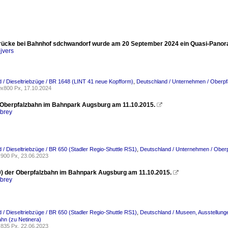
×
rücke bei Bahnhof sdchwandorf wurde am 20 September 2024 ein Quasi-Panor
jvers
ugen
 / Dieseltriebzüge / BR 1648 (LINT 41 neue Kopfform)
,
Deutschland / Unternehmen / Oberpf
x800 Px, 17.10.2024
 Oberpfalzbahn im Bahnpark Augsburg am 11.10.2015.

rbrey
 / Dieseltriebzüge / BR 650 (Stadler Regio-Shuttle RS1)
,
Deutschland / Unternehmen / Oberp
900 Px, 23.06.2023
0) der Oberpfalzbahn im Bahnpark Augsburg am 11.10.2015.

rbrey
 / Dieseltriebzüge / BR 650 (Stadler Regio-Shuttle RS1)
,
Deutschland / Museen, Ausstellun
hn (zu Netinera)
835 Px, 22.06.2023