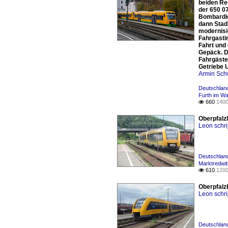
beiden Re
der 650 0
Bombardier
dann Stad
modernisi
Fahrgasti
Fahrt und
Gepäck. D
Fahrgäste
Getriebe 
Armin Sch
Deutschland
Furth im Wa
660
1400

Oberpfalz
Leon schri
Deutschland
Marktredwi
610
1200

Oberpfalz
Leon schri
Deutschland