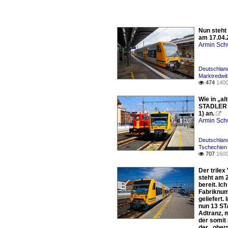
Nun steht
am 17.04.2
Armin Sch
Deutschland
Marktredwit
474
1400

Wie in „al
STADLER R
1) an.

Armin Sch
Deutschland
Tschechien 
707
1600

Der trile
steht am 
bereit. I
Fabriknum
geliefert.
nun 13 ST
Adtranz, 
der somit
der „ober