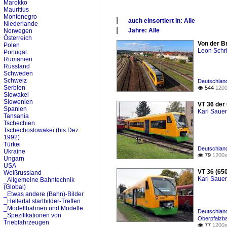
Marokko
Mauritius
Montenegro
auch einsortiert in: Alle
Niederlande
Jahre: Alle
Norwegen
Alle Kategorien
×
Österreich
Von der B
Deutschland
Polen
Alle Jahre
Leon Schri
Portugal
Tschechien
2010
Rumänien
_Etwas andere (Bahn)-Bilder
2020
Russland
_Spezifikationen von Triebfahrze
Schweden
Schweiz
Deutschland
Serbien
544
1200

Slowakei
Slowenien
VT 36 der
Spanien
Karl Saue
Tansania
Tschechien
Tschechoslowakei (bis Dez.
1992)
Türkei
Deutschland
Ukraine
79
1200x

Ungarn
USA
VT 36 (65
Weißrussland
Karl Saue
_Allgemeine Bahntechnik
(Global)
_Etwas andere (Bahn)-Bilder
_Hellertal startbilder-Treffen
_Modellbahnen und Modelle
Deutschland
_Spezifikationen von
Oberpfalzba
Triebfahrzeugen
77
1200x
