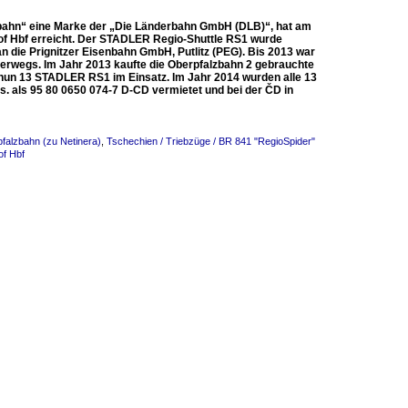
zbahn“ eine Marke der „Die Länderbahn GmbH (DLB)“, hat am
Hof Hbf erreicht. Der STADLER Regio-Shuttle RS1 wurde
 die Prignitzer Eisenbahn GmbH, Putlitz (PEG). Bis 2013 war
erwegs. Im Jahr 2013 kaufte die Oberpfalzbahn 2 gebrauchte
n nun 13 STADLER RS1 im Einsatz. Im Jahr 2014 wurden alle 13
. als 95 80 0650 074-7 D-CD vermietet und bei der ČD in
falzbahn (zu Netinera)
,
Tschechien / Triebzüge / BR 841 "RegioSpider"
of Hbf