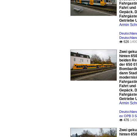
Fahrgasti
Fahrt und
Gepäck. D
Fahrgäste
Getriebe 
Armin Sch
Deutschland
Deutschland
626
1400

Zwei geku
hinten 650
beiden Re
der 650 0
Bombardier
dann Stad
modernisi
Fahrgasti
Fahrt und
Gepäck. D
Fahrgäste
Getriebe 
Armin Sch
Deutschland
ex OPB 3 Sc
476
1400

Zwei geku
hinten 650