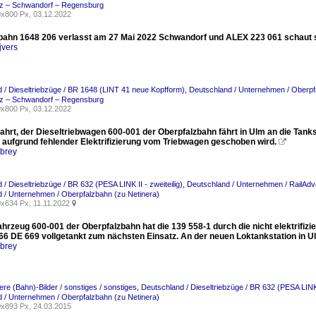
tz – Schwandorf – Regensburg
x800 Px, 03.12.2022
bahn 1648 206 verlasst am 27 Mai 2022 Schwandorf und ALEX 223 061 schaut s
jvers
 / Dieseltriebzüge / BR 1648 (LINT 41 neue Kopfform)
,
Deutschland / Unternehmen / Oberpf
tz – Schwandorf – Regensburg
x800 Px, 03.12.2022
ahrt, der Dieseltriebwagen 600-001 der Oberpfalzbahn fährt in Ulm an die Tank
h aufgrund fehlender Elektrifizierung vom Triebwagen geschoben wird.

rbrey
/ Dieseltriebzüge / BR 632 (PESA LINK II - zweiteilig)
,
Deutschland / Unternehmen / RailA
 / Unternehmen / Oberpfalzbahn (zu Netinera)
x634 Px, 11.11.2022

hrzeug 600-001 der Oberpfalzbahn hat die 139 558-1 durch die nicht elektrifizi
 66 DE 669 vollgetankt zum nächsten Einsatz. An der neuen Loktankstation in U
rbrey
re (Bahn)-Bilder / sonstiges / sonstiges
,
Deutschland / Dieseltriebzüge / BR 632 (PESA LINK I
 / Unternehmen / Oberpfalzbahn (zu Netinera)
x893 Px, 24.03.2015