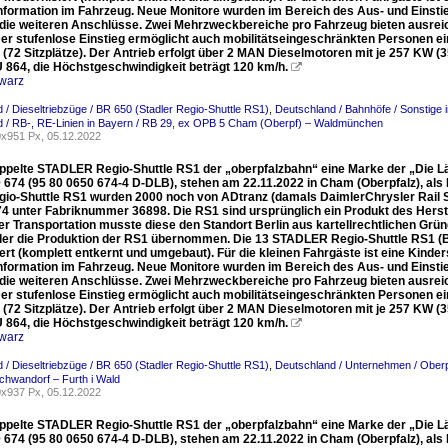
nformation im Fahrzeug. Neue Monitore wurden im Bereich des Aus- und Einstieg
 die weiteren Anschlüsse. Zwei Mehrzweckbereiche pro Fahrzeug bieten ausreic
er stufenlose Einstieg ermöglicht auch mobilitätseingeschränkten Personen ei
 (72 Sitzplätze). Der Antrieb erfolgt über 2 MAN Dieselmotoren mit je 257 KW 
U 864, die Höchstgeschwindigkeit beträgt 120 km/h.

warz
 / Dieseltriebzüge / BR 650 (Stadler Regio-Shuttle RS1)
,
Deutschland / Bahnhöfe / Sonstige 
 / RB-, RE-Linien in Bayern / RB 29, ex OPB 5 Cham (Oberpf) – Waldmünchen
x951 Px, 05.12.2022
ppelte STADLER Regio-Shuttle RS1 der „oberpfalzbahn“ eine Marke der „Die 
 674 (95 80 0650 674-4 D-DLB), stehen am 22.11.2022 in Cham (Oberpfalz), als 
gio-Shuttle RS1 wurden 2000 noch von ADtranz (damals DaimlerChrysler Rail 
74 unter Fabriknummer 36898. Die RS1 sind ursprünglich ein Produkt des Hers
 Transportation musste diese den Standort Berlin aus kartellrechtlichen Gründ
ler die Produktion der RS1 übernommen. Die 13 STADLER Regio-Shuttle RS1 (B
ert (komplett entkernt und umgebaut). Für die kleinen Fahrgäste ist eine Kinde
nformation im Fahrzeug. Neue Monitore wurden im Bereich des Aus- und Einstieg
 die weiteren Anschlüsse. Zwei Mehrzweckbereiche pro Fahrzeug bieten ausreic
er stufenlose Einstieg ermöglicht auch mobilitätseingeschränkten Personen ei
 (72 Sitzplätze). Der Antrieb erfolgt über 2 MAN Dieselmotoren mit je 257 KW 
U 864, die Höchstgeschwindigkeit beträgt 120 km/h.

warz
 / Dieseltriebzüge / BR 650 (Stadler Regio-Shuttle RS1)
,
Deutschland / Unternehmen / Oberp
hwandorf – Furth i Wald
x937 Px, 05.12.2022
ppelte STADLER Regio-Shuttle RS1 der „oberpfalzbahn“ eine Marke der „Die 
 674 (95 80 0650 674-4 D-DLB), stehen am 22.11.2022 in Cham (Oberpfalz), als 