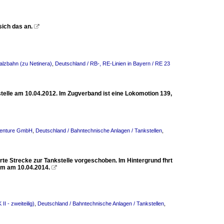
ich das an.

alzbahn (zu Netinera)
,
Deutschland / RB-, RE-Linien in Bayern / RE 23
stelle am 10.04.2012. Im Zugverband ist eine Lokomotion 139,
dventure GmbH
,
Deutschland / Bahntechnische Anlagen / Tankstellen
,
erte Strecke zur Tankstelle vorgeschoben. Im Hintergrund fhrt
lm am 10.04.2014.

I - zweiteilig)
,
Deutschland / Bahntechnische Anlagen / Tankstellen
,