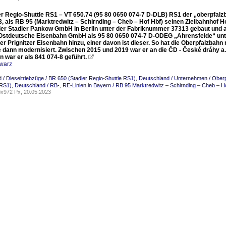
er Regio-Shuttle RS1 – VT 650.74 (95 80 0650 074-7 D-DLB) RS1 der „oberpfal
3, als RB 95 (Marktredwitz – Schirnding – Cheb – Hof Hbf) seinen Zielbahnhof 
er Stadler Pankow GmbH in Berlin unter der Fabriknummer 37313 gebaut und an
e Ostdeutsche Eisenbahn GmbH als 95 80 0650 074-7 D-ODEG „Ahrensfelde“ unt
er Prignitzer Eisenbahn hinzu, einer davon ist dieser. So hat die Oberpfalzbah
 dann modernisiert. Zwischen 2015 und 2019 war er an die ČD - České dráhy a.s
n war er als 841 074-8 geführt.

warz
 / Dieseltriebzüge / BR 650 (Stadler Regio-Shuttle RS1)
,
Deutschland / Unternehmen / Oberp
RS1)
,
Deutschland / RB-, RE-Linien in Bayern / RB 95 Marktredwitz – Schirnding – Cheb – H
x972 Px, 20.05.2023