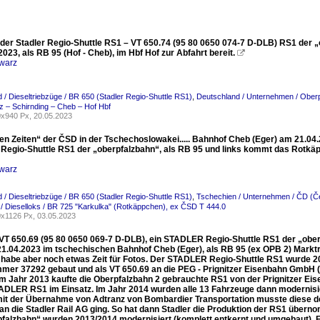
 der Stadler Regio-Shuttle RS1 – VT 650.74 (95 80 0650 074-7 D-DLB) RS1 der
023, als RB 95 (Hof - Cheb), im Hbf Hof zur Abfahrt bereit.

warz
 / Dieseltriebzüge / BR 650 (Stadler Regio-Shuttle RS1)
,
Deutschland / Unternehmen / Oberp
z – Schirnding – Cheb – Hof Hbf
x940 Px, 20.05.2023
ten Zeiten“ der ČSD in der Tschechoslowakei..... Bahnhof Cheb (Eger) am 21.04.
egio-Shuttle RS1 der „oberpfalzbahn“, als RB 95 und links kommt das Rotkäpp
warz
 / Dieseltriebzüge / BR 650 (Stadler Regio-Shuttle RS1)
,
Tschechien / Unternehmen / ČD (Č
/ Dieselloks / BR 725 "Karkulka" (Rotkäppchen), ex ČSD T 444.0
x1126 Px, 03.05.2023
x VT 650.69 (95 80 0650 069-7 D-DLB), ein STADLER Regio-Shuttle RS1 der „ob
21.04.2023 im tschechischen Bahnhof Cheb (Eger), als RB 95 (ex OPB 2) Marktre
ch habe aber noch etwas Zeit für Fotos. Der STADLER Regio-Shuttle RS1 wurde 2
mer 37292 gebaut und als VT 650.69 an die PEG - Prignitzer Eisenbahn Gmb
 Im Jahr 2013 kaufte die Oberpfalzbahn 2 gebrauchte RS1 von der Prignitzer Eis
ADLER RS1 im Einsatz. Im Jahr 2014 wurden alle 13 Fahrzeuge dann modernisier
mit der Übernahme von Adtranz von Bombardier Transportation musste diese den
 an die Stadler Rail AG ging. So hat dann Stadler die Produktion der RS1 übe
pfalzbahn“ wurden 2013/2014 modernisiert (komplett entkernt und umgebaut). Fü