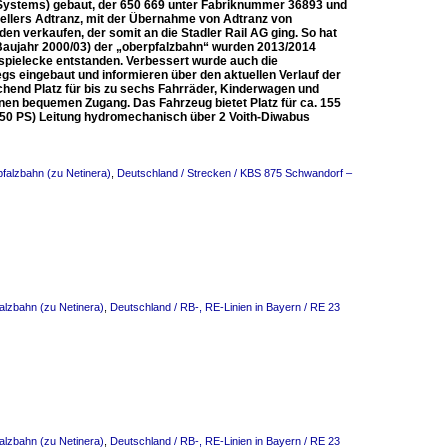
Systems) gebaut, der 650 669 unter Fabriknummer 36893 und
tellers Adtranz, mit der Übernahme von Adtranz von
en verkaufen, der somit an die Stadler Rail AG ging. So hat
aujahr 2000/03) der „oberpfalzbahn“ wurden 2013/2014
rspielecke entstanden. Verbessert wurde auch die
s eingebaut und informieren über den aktuellen Verlauf der
hend Platz für bis zu sechs Fahrräder, Kinderwagen und
nen bequemen Zugang. Das Fahrzeug bietet Platz für ca. 155
(350 PS) Leitung hydromechanisch über 2 Voith-Diwabus
falzbahn (zu Netinera)
,
Deutschland / Strecken / KBS 875 Schwandorf –
alzbahn (zu Netinera)
,
Deutschland / RB-, RE-Linien in Bayern / RE 23
alzbahn (zu Netinera)
,
Deutschland / RB-, RE-Linien in Bayern / RE 23