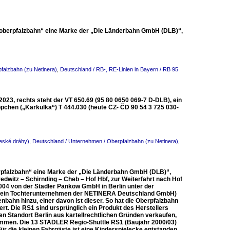
 „oberpfalzbahn“ eine Marke der „Die Länderbahn GmbH (DLB)“,
falzbahn (zu Netinera)
,
Deutschland / RB-, RE-Linien in Bayern / RB 95
2023, rechts steht der VT 650.69 (95 80 0650 069-7 D-DLB), ein
chen („Karkulka“) T 444.030 (heute CZ- ČD 90 54 3 725 030-
eské dráhy)
,
Deutschland / Unternehmen / Oberpfalzbahn (zu Netinera)
,
erpfalzbahn“ eine Marke der „Die Länderbahn GmbH (DLB)“,
dwitz – Schirnding – Cheb – Hof Hbf, zur Weiterfahrt nach Hof
004 von der Stadler Pankow GmbH in Berlin unter der
H (ein Tochterunternehmen der NETINERA Deutschland GmbH)
enbahn hinzu, einer davon ist dieser. So hat die Oberpfalzbahn
t. Die RS1 sind ursprünglich ein Produkt des Herstellers
 Standort Berlin aus kartellrechtlichen Gründen verkaufen,
rnommen. Die 13 STADLER Regio-Shuttle RS1 (Baujahr 2000/03)
r die kleinen Fahrgäste ist eine Kinderspielecke entstanden.