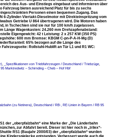
ereich des Aus- und Einstiegs eingebaut und informieren über
o Fahrzeug bieten ausreichend Platz für bis zu sechs
tseingeschränkten Personen einen bequemen Zugang. Das
MAN 6-Zylinder-Viertakt-Dieselmotor mit Direkteinspritzung vom
Diwabus Getriebe U 864 übertragenen wird. Die Motoren haben
d, in Tschechien sind sie nur für 100 km/h zugelassen.
 mm Länge Wagenkasten: 24.260 mm Drehzapfenabstand:
telle Eigengewicht: 42 t Leistung: 2 x 257 KW (350 PS)
nstiegshöhe: 600 mm Bremse: KBGM C-pn-P-A-H-Mg (D)
Niederfluranteil: 65% bezogen auf die Länge des
 Fahrzeugseite: Rollstuhl-Hublift an Tür L1 und R1 WC:
r)
,
_Spezifikationen von Triebfahrzeugen / Deutschland / Triebzüge
,
 95 Marktredwitz – Schirnding – Cheb – Hof Hbf
alzbahn (zu Netinera)
,
Deutschland / RB-, RE-Linien in Bayern / RB 95
RS1 der „oberpfalzbahn“ eine Marke der „Die Länderbahn
hen, zur Abfahrt bereit. Dieser ist hier noch in „trilex“-
huttle RS1 (Baujahr 2000/03) der „oberpfalzbahn“ wurden
 eine Kinderspielecke entstanden. Verbessert wurde auch die