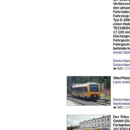
Verbesser
den aktue
Fahrräder
Fahrzeug b
Typ D 286
einen Hubr
TECHBISCH
17.100 mm
Höchstges
Fahrgastra
Fahrgastr
behindert
Armin Sch
Deutschland
Deutschland
839
1600

OberPfalz
Leon schri
Deutschland
Marktredwit
589
1200

Der Trile
GmbH (DLB)
Farbgebun
2013/2014