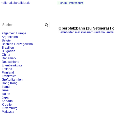
hellertal.startbilder.de
Forum
Impressum
Oberpfalzbahn (zu Netinera) F
Bahnbilder, mal klassisch und mal ande
allgemein Europa
Argentinien
Belgien
Bosnien-Herzegowina
Brasilien
Bulgarien
China
Dänemark
Deutschland
Elfenbeinküste
Estland
Finnland
Frankreich
Großbritannien
Hong Kong
Irland
Israel
Italien
Japan
Kanada
Kroatien
Luxemburg
Malaysia