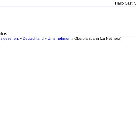
Hallo Gast, 
otos
rs gesehen.
»
Deutschland
»
Unternehmen
»
Oberpfalzbahn (zu Netinera)