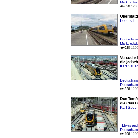
Marktredwi
626
1200

Oberpfalz
Leon schri
Deutschland
Marktredwi
620
1200

Versuchsf
die jedoc
Karl Saue
Deutschland 
Deutschland
226
1200

Das Testfa
die Class
Karl Saue
_Etwas ande
Deutschland
496
1200
