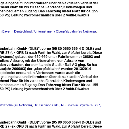
s eingebaut und informieren über den aktuellen Verlauf der
hend Platz für bis zu sechs Fahrräder, Kinderwagen und
nen bequemen Zugang. Das Fahrzeug bietet Platz für ca. 155
(350 PS) Leitung hydromechanisch über 2 Voith-Diwabus
in Bayern
,
Deutschland / Unternehmen / Oberpfalzbahn (zu Netinera)
,
Länderbahn GmbH (DLB)“, vorne (95 80 0650 669-4 D-DLB) und
RB 27 (ex OPB 3) nach Furth im Wald, zur Abfahrt bereit. Diese
Systems) gebaut, der 650 669 unter Fabriknummer 36893 und
tellers Adtranz, mit der Übernahme von Adtranz von
en verkaufen, der somit an die Stadler Rail AG ging. So hat
aujahr 2000/03) der „oberpfalzbahn“ wurden 2013/2014
rspielecke entstanden. Verbessert wurde auch die
s eingebaut und informieren über den aktuellen Verlauf der
hend Platz für bis zu sechs Fahrräder, Kinderwagen und
nen bequemen Zugang. Das Fahrzeug bietet Platz für ca. 155
(350 PS) Leitung hydromechanisch über 2 Voith-Diwabus
falzbahn (zu Netinera)
,
Deutschland / RB-, RE-Linien in Bayern / RB 27,
Länderbahn GmbH (DLB)“, vorne (95 80 0650 669-4 D-DLB) und
RB 27 (ex OPB 3) nach Furth im Wald, zur Abfahrt bereit. Diese