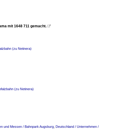
ama mit 1648 711 gemacht.

alzbahn (zu Netinera)
falzbahn (zu Netinera)
gen und Messen / Bahnpark Augsburg
,
Deutschland / Unternehmen /