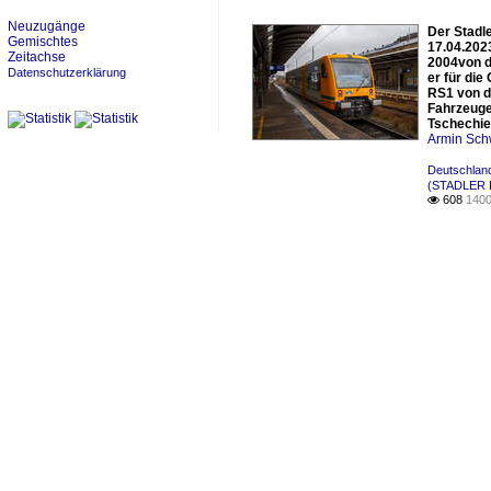
Neuzugänge
Der Stadl
Gemischtes
17.04.202
Zeitachse
2004von d
Datenschutzerklärung
er für di
RS1 von d
Fahrzeuge
Tschechie
Armin Sch
Deutschland
(STADLER 
608
1400
