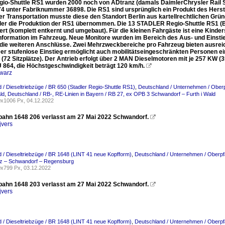
gio-Shuttle RS1 wurden 2000 noch von ADtranz (damals DaimlerChrysler Rail 
74 unter Fabriknummer 36898. Die RS1 sind ursprünglich ein Produkt des Hers
 Transportation musste diese den Standort Berlin aus kartellrechtlichen Gründ
ler die Produktion der RS1 übernommen. Die 13 STADLER Regio-Shuttle RS1 (B
ert (komplett entkernt und umgebaut). Für die kleinen Fahrgäste ist eine Kinde
nformation im Fahrzeug. Neue Monitore wurden im Bereich des Aus- und Einstieg
 die weiteren Anschlüsse. Zwei Mehrzweckbereiche pro Fahrzeug bieten ausreic
er stufenlose Einstieg ermöglicht auch mobilitätseingeschränkten Personen ei
 (72 Sitzplätze). Der Antrieb erfolgt über 2 MAN Dieselmotoren mit je 257 KW 
U 864, die Höchstgeschwindigkeit beträgt 120 km/h.

warz
 / Dieseltriebzüge / BR 650 (Stadler Regio-Shuttle RS1)
,
Deutschland / Unternehmen / Oberp
ld
,
Deutschland / RB-, RE-Linien in Bayern / RB 27, ex OPB 3 Schwandorf – Furth i Wald
x1006 Px, 04.12.2022
bahn 1648 206 verlasst am 27 Mai 2022 Schwandorf.

jvers
 / Dieseltriebzüge / BR 1648 (LINT 41 neue Kopfform)
,
Deutschland / Unternehmen / Oberpf
tz – Schwandorf – Regensburg
x799 Px, 03.12.2022
bahn 1648 203 verlasst am 27 Mai 2022 Schwandorf.

jvers
 / Dieseltriebzüge / BR 1648 (LINT 41 neue Kopfform)
,
Deutschland / Unternehmen / Oberpf