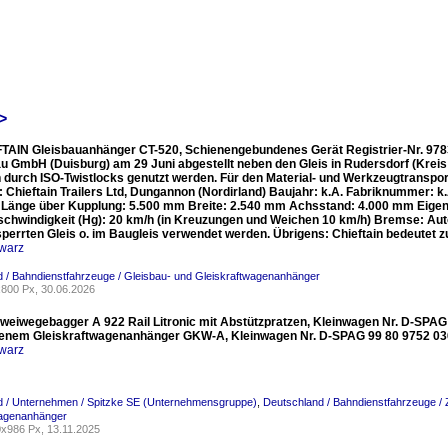
>
TAIN Gleisbauanhänger CT-520, Schienengebundenes Gerät Registrier-Nr. 9783 19
au GmbH (Duisburg) am 29 Juni abgestellt neben den Gleis in Rudersdorf (Krei
 durch ISO-Twistlocks genutzt werden. Für den Material- und Werkzeugtransp
r: Chieftain Trailers Ltd, Dungannon (Nordirland) Baujahr: k.A. Fabriknummer:
Länge über Kupplung: 5.500 mm Breite: 2.540 mm Achsstand: 4.000 mm Eigenge
chwindigkeit (Hg): 20 km/h (in Kreuzungen und Weichen 10 km/h) Bremse: A
sperrten Gleis o. im Baugleis verwendet werden. Übrigens: Chieftain bedeutet 
warz
 / Bahndienstfahrzeuge / Gleisbau- und Gleiskraftwagenanhänger
800 Px, 30.06.2026
Zweiwegebagger A 922 Rail Litronic mit Abstützpratzen, Kleinwagen Nr. D-SPAG 
nem Gleiskraftwagenanhänger GKW-A, Kleinwagen Nr. D-SPAG 99 80 9752 036
warz
d / Unternehmen / Spitzke SE (Unternehmensgruppe)
,
Deutschland / Bahndienstfahrzeuge /
wagenanhänger
x986 Px, 13.11.2025