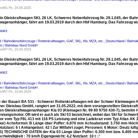
x981 Px, 24.05.2025
in Gleiskraftwagen SKL 26 LK, Schweres Nebenfahrzeug Nr. 29.1.045, der Bah
twagenanhänger, fährt am 19.03.2019 durch den Hbf Hamburg. Das Fahrzeug w
warz
 / Bahndienstfahrzeuge / Rottenkraftwagen, GAF, SKL, Klv, MZA, etc.
,
Deutschland / Bahndi
en / Bahnbau Nord GmbH
x947 Px, 23.04.2024
in Gleiskraftwagen SKL 26 LK, Schweres Nebenfahrzeug Nr. 29.1.045, der Bah
twagenanhänger, fährt am 19.03.2019 durch den Hbf Hamburg. Das Fahrzeug w
warz
 / Bahndienstfahrzeuge / Rottenkraftwagen, GAF, SKL, Klv, MZA, etc.
,
Deutschland / Bahndi
en / Bahnbau Nord GmbH
x957 Px, 23.04.2024
3 der Bauart BA 531 - Schwerer Rottenkraftwagen mit der Schwer Kleinwagen Nr
her Gleisbau GmbH, rangiert am 31.05.2022, mit dem vorangestellten Gleiskraf
n Gleiskraftwagenanhänger Kla 03 (Kleinagen Nr. 99 80 9750 430-7), beim/im H
nnungsmotor. Oft wird er auch als Skl 53 bezeichnet, wobei das Skl für Schwer
or vom Typ F6L 413 mit 116 PS Leistung und eine Ladekran vom Typ Atlas A
ur) Achsformel: B Länge über Puffer: 6.870 mm Achsabstand: 3.750 mm Höchstg
Nutzlast: 6 t Anhängelast: 42 t Zur Mitfahrt zugel. Personen: 6 Motor: Deutz luf
S) TECHNISCHE DATEN der Kla 03 Länge über Puffer: 6.300 mm bzw. 6.400 m
hwindigkeit : 70 km/h Eigengewicht: 4,2 Nutzlast: 10 t
