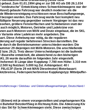
hn Gleisbaumechanik Brandenburg (heute GBM
 gebaut. Zum 01.01.1994 ging er zur DB AG als DB 26.1.034
in "ostdeutsche" Entwicklung eines Schwerkleinwagens war der
avel) gebaute Fahrzeug war deutlich moderner als die
ende Wiedervereinigung erschlossen neue Beschaffungswege,
d bezogen wurden. Das Fahrzeug wurde fast komplett neu
uffälligste Neuerung gegenüber seinem Vorgänger ist das neu
sehen, größere Fensterflächen und Schiebetüren statt der
 auch möglich, Motoren, Getriebe und Ladekräne von
Kranen auch Motoren von MAN und Deutz eingebaut, die im SKL
e Variante ohne Ladekran mehr angeboten. Die
art. Diese Anhebung war nötig, da die regulären
erung auf regulär befahrenen Strecken darstellten. Die
die durch die Betriebsnummer unterschieden wurden: Die
nummer 29 diejenigen mit MAN-Motoren. Die anschließende
2 bzw. 29.2). Trotz dieser Unterscheidungen ist die laufende
Baureihe entwickelt, die abweichend zu den bisherigen
KL 26 wurde daraufhin im folgenden Jahr eingestellt.
hsformel: B Länge über Kupplung: 7.780 mm Höhe: 3.310 mm
00 kg Nutzlast: 5.000 kg Zul. Anhängelast: 40 t
tz F6L413F (Serie 29 mit MAN Dieselmotor) Motorbauart:
Klotzbremse, Federspeicherbremse Kupplungstyp: Mittelpuffer-
enstfahrzeuge / Gleisbau- und Gleiskraftwagenanhänger
,
Deutschland /
H (Bönen) mit je einem vorangestellten und angehangenen Kla
n Bahnhof Betzdorf/Sieg in Richtung Köln. Die Abkürzung Klv
ei das Skl für Schwerkleinwagen steht. Diese zweiachsigen