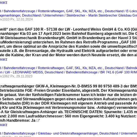
warz
 / Bahndienstfahrzeuge / Rottenkraftwagen, GAF, SKL, Klv, MZA, etc.
,
Deutschland / E-Loks
wagenanhänger
,
Deutschland / Unternehmen / Steinbrecher - Martin Steinbrecher Gleisbau 
x1010 Px, 12.01.2024
weiß“ ziert das GAF 100 R - 57138 der LW - Leonhard Weiss GmbH & Co. KG (Gö
nanhänger Kla 03 am 17 April 2023 beim Bahnhof Bamberg abgestellt ist. Die 
BM Gleisbaumechanik Brandenburg/H. GmbH in Brandenburg an der Havel 3 Stü
u/Modernisierung) unterziehen. Im Rahmen des Retrofit-Programms „GAF 100
ert, um diese optimal an die Ansprüche des Kunden sowie die umweltspezifis
auteile z.B. die Bremsanlage, die Hydraulik und Elektrik aufgearbeitet oder e
wie die Kabine, der Kran und der Motor werden durch Neuteile ersetzt, die den
warz
 / Bahndienstfahrzeuge / Rottenkraftwagen, GAF, SKL, Klv, MZA, etc.
,
Deutschland / Bahndi
en / LW - LEONHARD WEISS
,
Deutschland / Bahndienstfahrzeuge / BR 741.6 (GAF 100 R/Mo
x1062 Px, 29.11.2023
kraftwagenanhänger GKW-A, Kleinwagen-Nr. D-BMSS 99 80 9750 489-3 der BMS S
Betriebsstätte FGE -Freien Grunder Eisenbahn, abgestellt. Der Kleinwagenan
e gebaut. Von der fünfstelligen Fabriknummer kann ich leider nur die letzten d
e Seiten- und Stirnwandklappen gegen einen aufgesteckten Aufsatzrahmen get
Reichsbahn (DR) in der DDR Kleinwagen mit eigenem Antrieb und passende An
 Klv und Kla (Kleinwagen mit Verbrennungsmotor bzw. -Anhänger) verwendete,
A für Gleiskraftwagen-Anhänger ab. TECHNISCHE DATEN: Spurweite: 1.435 m
nd: 2.000 mm Laufraddurchmesser: 560 mm Eigengewicht: 3.400 kg Nutzlast: 8 t 
km/h Handbremse: Ja

warz
 / Bahndienstfahrzeuge / Gleisbau- und Gleiskraftwagenanhänger
,
Deutschland / Unternehm