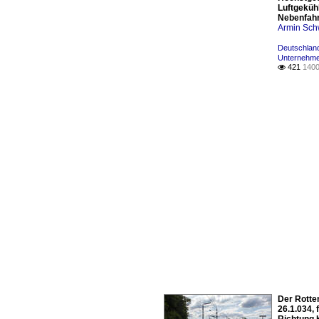
Luftgeküh
Nebenfahr
Armin Sch
Deutschland
Unternehme
421
1400

Der Rotte
26.1.034,