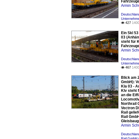
Fahrzeuge 
Armin Sch
Deutschland
Unternehme
427
1400

Ein Skl 5
03 (Anhän
steht für 
Fahrzeuge 
Armin Sch
Deutschland
Unternehme
467
1400

Blick am 
GmbH): Vo
Kla 03 - 
Klv steht 
an die Eif
Locomotiv
Northrail
Vectron D
Rail gelie
Rail GmbH
Gleisbaug
Armin Sch
Deutschland
Rail GmbH 