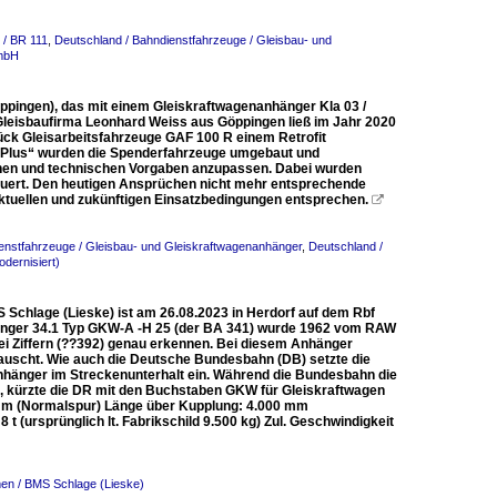
 / BR 111
,
Deutschland / Bahndienstfahrzeuge / Gleisbau- und
GmbH
ppingen), das mit einem Gleiskraftwagenanhänger Kla 03 /
Gleisbaufirma Leonhard Weiss aus Göppingen ließ im Jahr 2020
ck Gleisarbeitsfahrzeuge GAF 100 R einem Retrofit
 Plus“ wurden die Spenderfahrzeuge umgebaut und
chen und technischen Vorgaben anzupassen. Dabei wurden
rneuert. Den heutigen Ansprüchen nicht mehr entsprechende
 aktuellen und zukünftigen Einsatzbedingungen entsprechen.

enstfahrzeuge / Gleisbau- und Gleiskraftwagenanhänger
,
Deutschland /
dernisiert)
chlage (Lieske) ist am 26.08.2023 in Herdorf auf dem Rbf
hänger 34.1 Typ GKW-A -H 25 (der BA 341) wurde 1962 vom RAW
rei Ziffern (??392) genau erkennen. Bei diesem Anhänger
auscht. Wie auch die Deutsche Bundesbahn (DB) setzte die
hänger im Streckenunterhalt ein. Während die Bundesbahn die
 kürzte die DR mit den Buchstaben GKW für Gleiskraftwagen
m (Normalspur) Länge über Kupplung: 4.000 mm
(ursprünglich lt. Fabrikschild 9.500 kg) Zul. Geschwindigkeit
en / BMS Schlage (Lieske)