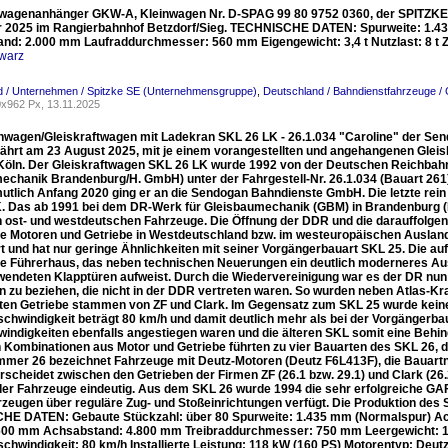
twagenanhänger GKW-A, Kleinwagen Nr. D-SPAG 99 80 9752 0360, der SPITZK
2025 im Rangierbahnhof Betzdorf/Sieg. TECHNISCHE DATEN: Spurweite: 1.4
nd: 2.000 mm Laufraddurchmesser: 560 mm Eigengewicht: 3,4 t Nutzlast: 8 t Zu
warz
d / Unternehmen / Spitzke SE (Unternehmensgruppe)
,
Deutschland / Bahndienstfahrzeuge /
x962 Px, 13.11.2025
nwagen/Gleiskraftwagen mit Ladekran SKL 26 LK - 26.1.034 "Caroline" der S
 fährt am 23 August 2025, mit je einem vorangestellten und angehangenen Glei
Köln. Der Gleiskraftwagen SKL 26 LK wurde 1992 von der Deutschen Reichba
echanik Brandenburg/H. GmbH) unter der Fahrgestell-Nr. 26.1.034 (Bauart 261)
mutlich Anfang 2020 ging er an die Sendogan Bahndienste GmbH. Die letzte re
. Das ab 1991 bei dem DR-Werk für Gleisbaumechanik (GBM) in Brandenburg (H
n ost- und westdeutschen Fahrzeuge. Die Öffnung der DDR und die darauffolg
ie Motoren und Getriebe in Westdeutschland bzw. im westeuropäischen Auslan
rt und hat nur geringe Ähnlichkeiten mit seiner Vorgängerbauart SKL 25. Die a
te Führerhaus, das neben technischen Neuerungen ein deutlich moderneres Aus
wendeten Klapptüren aufweist. Durch die Wiedervereinigung war es der DR nun
rn zu beziehen, die nicht in der DDR vertreten waren. So wurden neben Atlas-
ten Getriebe stammen von ZF und Clark. Im Gegensatz zum SKL 25 wurde kein
chwindigkeit beträgt 80 km/h und damit deutlich mehr als bei der Vorgängerbau
indigkeiten ebenfalls angestiegen waren und die älteren SKL somit eine Behind
 Kombinationen aus Motor und Getriebe führten zu vier Bauarten des SKL 26, 
mer 26 bezeichnet Fahrzeuge mit Deutz-Motoren (Deutz F6L413F), die Bauart
erscheidet zwischen den Getrieben der Firmen ZF (26.1 bzw. 29.1) und Clark (26.
r Fahrzeuge eindeutig. Aus dem SKL 26 wurde 1994 die sehr erfolgreiche GAF-
zeugen über reguläre Zug- und Stoßeinrichtungen verfügt. Die Produktion des S
E DATEN: Gebaute Stückzahl: über 80 Spurweite: 1.435 mm (Normalspur) Ac
.600 mm Achsabstand: 4.800 mm Treibraddurchmesser: 750 mm Leergewicht: 12.5
chwindigkeit: 80 km/h Installierte Leistung: 118 kW (160 PS) Motorentyp: Deu