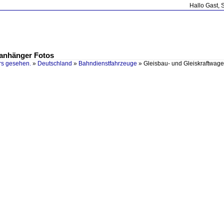
Hallo Gast, 
nanhänger Fotos
rs gesehen.
»
Deutschland
»
Bahndienstfahrzeuge
»
Gleisbau- und Gleiskraftwa