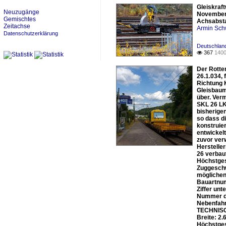
Gleiskraf
Neuzugänge
November 
Gemischtes
Achsabsta
Zeitachse
Armin Sch
Datenschutzerklärung
Deutschlan
367
1400

Der Rotte
26.1.034,
Richtung 
Gleisbaum
über. Ver
SKL 26 LK
bisherige
so dass d
konstruie
entwickel
zuvor ver
Herstelle
26 verbau
Höchstges
Zuggeschw
möglichen
Bauartnum
Ziffer unt
Nummer de
Nebenfahr
TECHNISCH
Breite: 2
Höchstges