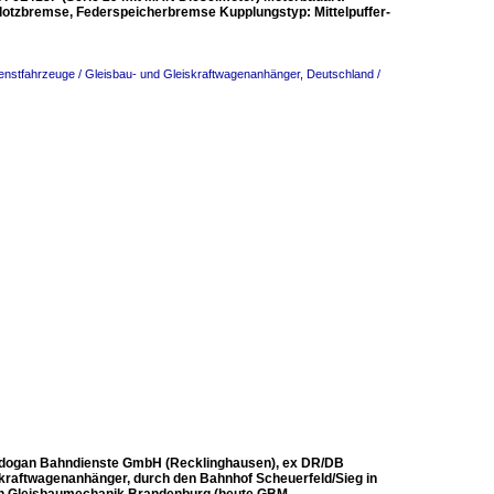
Klotzbremse, Federspeicherbremse Kupplungstyp: Mittelpuffer-
enstfahrzeuge / Gleisbau- und Gleiskraftwagenanhänger
,
Deutschland /
endogan Bahndienste GmbH (Recklinghausen), ex DR/DB
skraftwagenanhänger, durch den Bahnhof Scheuerfeld/Sieg in