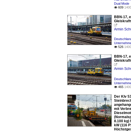
Dual Mode
609
1400

BBN-17, e
Gleiskraf

Armin Sch
Deutschland
Unternehm
526
1400

BBN-17, e
Gleiskraf

Armin Sch
Deutschland
Unternehm
465
1400

Der Klv 5
Steinbrec
angehange
mit Verbre
Dieselmot
(Normalsp
8.100 kg) 
kW (116 P
Höchstgesc