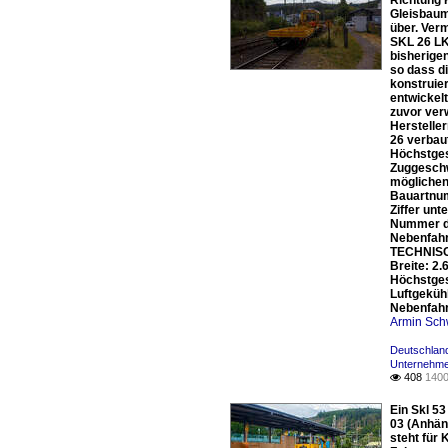
Richtung 
Gleisbaum
über. Ver
SKL 26 LK
bisherige
so dass d
konstruie
entwickel
zuvor ver
Herstelle
26 verbau
Höchstges
Zuggeschw
möglichen
Bauartnum
Ziffer unt
Nummer de
Nebenfahr
TECHNISCH
Breite: 2
Höchstges
Luftgeküh
Nebenfahr
Armin Sch
Deutschland
Unternehme
408
1400

Ein Skl 5
03 (Anhän
steht für 