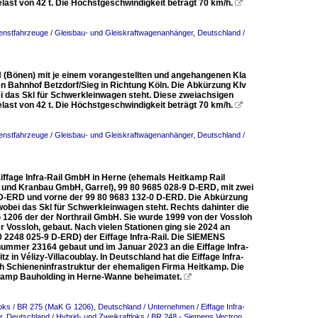
last von 42 t. Die Höchstgeschwindigkeit beträgt 70 km/h.

enstfahrzeuge / Gleisbau- und Gleiskraftwagenanhänger
,
Deutschland /
H (Bönen) mit je einem vorangestellten und angehangenen Kla
n Bahnhof Betzdorf/Sieg in Richtung Köln. Die Abkürzung Klv
ei das Skl für Schwerkleinwagen steht. Diese zweiachsigen
last von 42 t. Die Höchstgeschwindigkeit beträgt 70 km/h.

enstfahrzeuge / Gleisbau- und Gleiskraftwagenanhänger
,
Deutschland /
Eiffage Infra-Rail GmbH in Herne (ehemals Heitkamp Rail
und Kranbau GmbH, Garrel), 99 80 9685 028-9 D-ERD, mit zwei
2 D-ERD und vorne der 99 80 9683 132-0 D-ERD. Die Abkürzung
 wobei das Skl für Schwerkleinwagen steht. Rechts dahinter die
 G 1206 der der Northrail GmbH. Sie wurde 1999 von der Vossloh
 Vossloh, gebaut. Nach vielen Stationen ging sie 2024 an
 2248 025-9 D-ERD) der Eiffage Infra-Rail. Die SIEMENS
ummer 23164 gebaut und im Januar 2023 an die Eiffage Infra-
 in Vélizy-Villacoublay. In Deutschland hat die Eiffage Infra-
h Schieneninfrastruktur der ehemaligen Firma Heitkamp. Die
tkamp Bauholding in Herne-Wanne beheimatet.

loks / BR 275 (MaK G 1206)
,
Deutschland / Unternehmen / Eiffage Infra-
r
,
Deutschland / Hybrid- und Zweikraftloks / BR 248 - Siemens Vectron