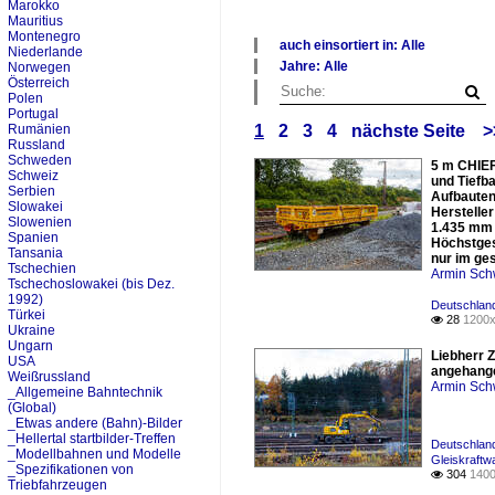
Marokko
Mauritius
Montenegro
auch einsortiert in: Alle
Niederlande
×
Jahre: Alle
Norwegen
Alle Kategorien
×
Österreich
Deutschland
Polen
Alle Jahre
Portugal
2010
Rumänien
1
2
3
4
nächste Seite
>
2020
Russland
Schweden
5 m CHIEF
Schweiz
und Tiefb
Serbien
Aufbauten
Slowakei
Herstelle
Slowenien
1.435 mm 
Spanien
Höchstges
Tansania
nur im ge
Tschechien
Armin Sch
Tschechoslowakei (bis Dez.
1992)
Deutschland
Türkei
28
1200x

Ukraine
Ungarn
Liebherr 
USA
angehange
Weißrussland
Armin Sch
_Allgemeine Bahntechnik
(Global)
_Etwas andere (Bahn)-Bilder
_Hellertal startbilder-Treffen
Deutschlan
_Modellbahnen und Modelle
Gleiskraft
_Spezifikationen von
304
1400

Triebfahrzeugen