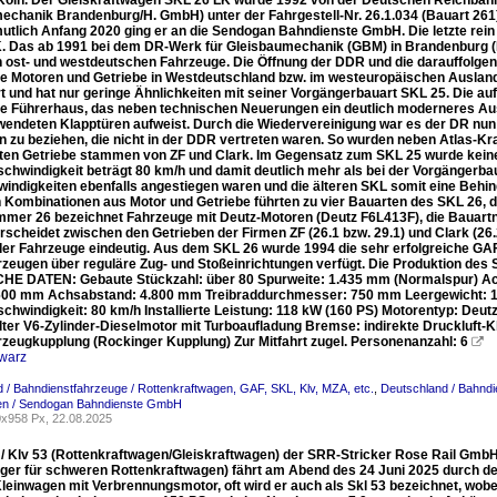
Köln. Der Gleiskraftwagen SKL 26 LK wurde 1992 von der Deutschen Reichba
echanik Brandenburg/H. GmbH) unter der Fahrgestell-Nr. 26.1.034 (Bauart 261)
mutlich Anfang 2020 ging er an die Sendogan Bahndienste GmbH. Die letzte re
. Das ab 1991 bei dem DR-Werk für Gleisbaumechanik (GBM) in Brandenburg (H
n ost- und westdeutschen Fahrzeuge. Die Öffnung der DDR und die darauffolg
ie Motoren und Getriebe in Westdeutschland bzw. im westeuropäischen Auslan
rt und hat nur geringe Ähnlichkeiten mit seiner Vorgängerbauart SKL 25. Die a
te Führerhaus, das neben technischen Neuerungen ein deutlich moderneres Aus
wendeten Klapptüren aufweist. Durch die Wiedervereinigung war es der DR nun
rn zu beziehen, die nicht in der DDR vertreten waren. So wurden neben Atlas-
ten Getriebe stammen von ZF und Clark. Im Gegensatz zum SKL 25 wurde kein
chwindigkeit beträgt 80 km/h und damit deutlich mehr als bei der Vorgängerbau
indigkeiten ebenfalls angestiegen waren und die älteren SKL somit eine Behind
 Kombinationen aus Motor und Getriebe führten zu vier Bauarten des SKL 26, 
mer 26 bezeichnet Fahrzeuge mit Deutz-Motoren (Deutz F6L413F), die Bauart
erscheidet zwischen den Getrieben der Firmen ZF (26.1 bzw. 29.1) und Clark (26.
r Fahrzeuge eindeutig. Aus dem SKL 26 wurde 1994 die sehr erfolgreiche GAF-
zeugen über reguläre Zug- und Stoßeinrichtungen verfügt. Die Produktion des S
E DATEN: Gebaute Stückzahl: über 80 Spurweite: 1.435 mm (Normalspur) Ac
.600 mm Achsabstand: 4.800 mm Treibraddurchmesser: 750 mm Leergewicht: 12.5
chwindigkeit: 80 km/h Installierte Leistung: 118 kW (160 PS) Motorentyp: Deu
lter V6-Zylinder-Dieselmotor mit Turboaufladung Bremse: indirekte Druckluft-
zeugkupplung (Rockinger Kupplung) Zur Mitfahrt zugel. Personenanzahl: 6

warz
 / Bahndienstfahrzeuge / Rottenkraftwagen, GAF, SKL, Klv, MZA, etc.
,
Deutschland / Bahndi
n / Sendogan Bahndienste GmbH
x958 Px, 22.08.2025
3 / Klv 53 (Rottenkraftwagen/Gleiskraftwagen) der SRR-Stricker Rose Rail Gmb
ger für schweren Rottenkraftwagen) fährt am Abend des 24 Juni 2025 durch de
Kleinwagen mit Verbrennungsmotor, oft wird er auch als Skl 53 bezeichnet, wob