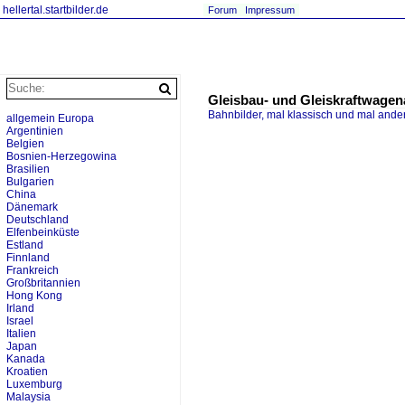
hellertal.startbilder.de
Forum
Impressum
Gleisbau- und Gleiskraftwage
Bahnbilder, mal klassisch und mal ande
allgemein Europa
Argentinien
Belgien
Bosnien-Herzegowina
Brasilien
Bulgarien
China
Dänemark
Deutschland
Elfenbeinküste
Estland
Finnland
Frankreich
Großbritannien
Hong Kong
Irland
Israel
Italien
Japan
Kanada
Kroatien
Luxemburg
Malaysia