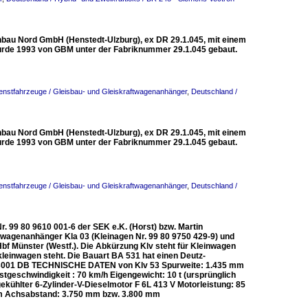
nbau Nord GmbH (Henstedt-Ulzburg), ex DR 29.1.045, mit einem
urde 1993 von GBM unter der Fabriknummer 29.1.045 gebaut.
enstfahrzeuge / Gleisbau- und Gleiskraftwagenanhänger
,
Deutschland /
nbau Nord GmbH (Henstedt-Ulzburg), ex DR 29.1.045, mit einem
urde 1993 von GBM unter der Fabriknummer 29.1.045 gebaut.
enstfahrzeuge / Gleisbau- und Gleiskraftwagenanhänger
,
Deutschland /
. 99 80 9610 001-6 der SEK e.K. (Horst) bzw. Martin
twagenanhänger Kla 03 (Kleinagen Nr. 99 80 9750 429-9) und
bf Münster (Westf.). Die Abkürzung Klv steht für Kleinwagen
kleinwagen steht. Die Bauart BA 531 hat einen Deutz-
K 3001 DB TECHNISCHE DATEN von Klv 53 Spurweite: 1.435 mm
eschwindigkeit : 70 km/h Eigengewicht: 10 t (ursprünglich
tgekühlter 6-Zylinder-V-Dieselmotor F 6L 413 V Motorleistung: 85
m Achsabstand: 3.750 mm bzw. 3.800 mm