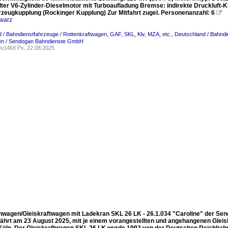
lter V6-Zylinder-Dieselmotor mit Turboaufladung Bremse: indirekte Druckluft-
zeugkupplung (Rockinger Kupplung) Zur Mitfahrt zugel. Personenanzahl: 6

warz
 / Bahndienstfahrzeuge / Rottenkraftwagen, GAF, SKL, Klv, MZA, etc.
,
Deutschland / Bahndi
n / Sendogan Bahndienste GmbH
x1468 Px, 22.08.2025
nwagen/Gleiskraftwagen mit Ladekran SKL 26 LK - 26.1.034 "Caroline" der S
 fährt am 23 August 2025, mit je einem vorangestellten und angehangenen Glei