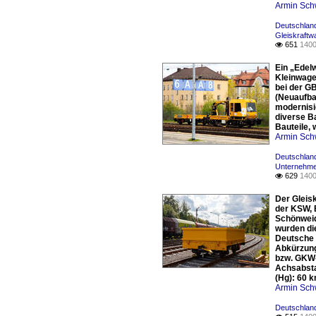
Armin Sch
Deutschland
Gleiskraft
651
1400

Ein „Edel
Kleinwage
bei der G
(Neuaufba
modernisi
diverse B
Bauteile, 
Armin Sch
Deutschland
Unternehm
629
1400

Der Gleis
der KSW, 
Schönweid
wurden di
Deutsche 
Abkürzung
bzw. GKW-
Achsabsta
(Hg): 60 
Armin Sch
Deutschland