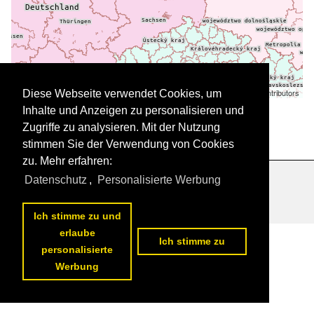
Leaflet
| ©
OpenStreetMap
contributors
Diese Webseite verwendet Cookies, um
Daten werden geladen
Inhalte und Anzeigen zu personalisieren und
Zugriffe zu analysieren. Mit der Nutzung
stimmen Sie der Verwendung von Cookies
zu. Mehr erfahren:
Datenschutz
,
Personalisierte Werbung
Datenschutzerklärung
|
Impressum
|
Kontakt
Ich stimme zu und
erlaube
Ich stimme zu
personalisierte
Werbung