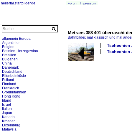
hellertal.startbilder.de
Forum
Impressum
Metrans 383 401 überrascht der
Bahnbilder, mal klassisch und mal ande
allgemein Europa
Argentinien
Tschechien 
Belgien
Bosnien-Herzegowina
Tschechien 
Brasilien
Bulgarien
China
Dänemark
Deutschland
Elfenbeinküste
Estland
Finnland
Frankreich
Großbritannien
Hong Kong
Irland
Israel
Italien
Japan
Kanada
Kroatien
Luxemburg
Malaysia