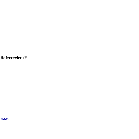
Hafenrevier.

s.r.o.