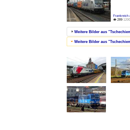
Frankreich 
289
1200

Weitere Bilder aus "Tschechie
Weitere Bilder aus "Tschechie