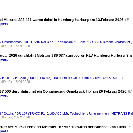
d Metrans 383 436 waren dabei in Hamburg-Harburg am 13.Februar 2026.

jvers
/ Unternehmen / METRANS Rail s.r.o.
,
Tschechien / E-Loks / BR 383 (Siemens Vectron MS)
x800 Px, 15.04.2026
ruar 2026 durchfahrt Metrans 386 037 samt deren KLV Hamburg-Harburg i8ns 
jvers
/ E-Loks / BR 386 (Traxx F140 MS)
,
Tschechien / Unternehmen / METRANS Rail s.r.o.
x804 Px, 15.04.2026
87 500 durchfahrt mit ein Containerzug Osnabrück Hbf am 20 Februar 2026.

jvers
d / E-Loks / BR 187 (TRAXX F140/160 AC3 LM)
,
Tschechien / Unternehmen / METRANS Rail 
x800 Px, 23.02.2026
tember 2025 durchfahrt Metrans 187 507 südwärts der Bahnhof von Fulda.

jvers