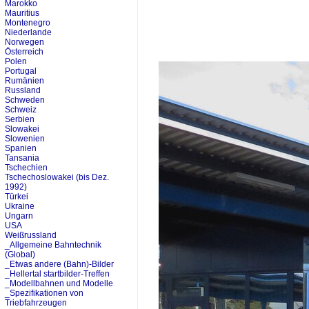
Marokko
Mauritius
Montenegro
Niederlande
Norwegen
Österreich
Polen
Portugal
Rumänien
Russland
Schweden
Schweiz
Serbien
Slowakei
Slowenien
Spanien
Tansania
Tschechien
Tschechoslowakei (bis Dez.
1992)
Türkei
Ukraine
Ungarn
USA
Weißrussland
_Allgemeine Bahntechnik
(Global)
_Etwas andere (Bahn)-Bilder
_Hellertal startbilder-Treffen
_Modellbahnen und Modelle
_Spezifikationen von
Triebfahrzeugen