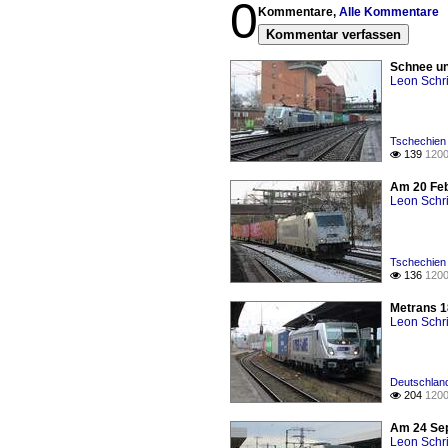
0
Kommentare,
Alle Kommentare
Kommentar verfassen
Schnee un
Leon Schri
Tschechien 
139
1200

Am 20 Feb
Leon Schri
Tschechien 
136
1200

Metrans 1
Leon Schri
Deutschlan
204
1200

Am 24 Sep
Leon Schri