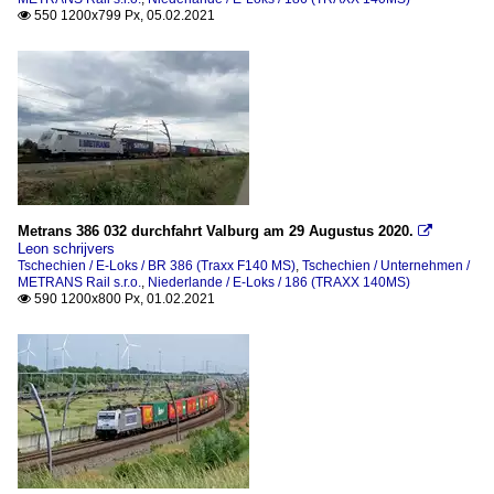
550 1200x799 Px, 05.02.2021

Metrans 386 032 durchfahrt Valburg am 29 Augustus 2020.

Leon schrijvers
Tschechien / E-Loks / BR 386 (Traxx F140 MS)
,
Tschechien / Unternehmen /
METRANS Rail s.r.o.
,
Niederlande / E-Loks / 186 (TRAXX 140MS)
590 1200x800 Px, 01.02.2021
