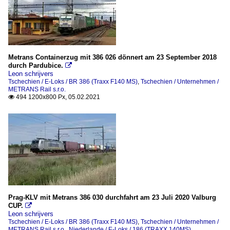
Metrans Containerzug mit 386 026 dönnert am 23 September 2018
durch Pardubice.

Leon schrijvers
Tschechien / E-Loks / BR 386 (Traxx F140 MS)
,
Tschechien / Unternehmen /
METRANS Rail s.r.o.
494 1200x800 Px, 05.02.2021

Prag-KLV mit Metrans 386 030 durchfahrt am 23 Juli 2020 Valburg
CUP.

Leon schrijvers
Tschechien / E-Loks / BR 386 (Traxx F140 MS)
,
Tschechien / Unternehmen /
METRANS Rail s.r.o.
,
Niederlande / E-Loks / 186 (TRAXX 140MS)