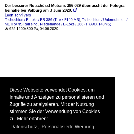
Der besserer Notschüss! Metrans 386 029 überrascht der Fotograf
beinahe bei Valburg am 3 Juni 2020.

Leon schrijvers
Tschechien / E-Loks / BR 386 (Traxx F140 MS)
,
Tschechien / Unternehmen /
METRANS Rail s.r.o.
,
Niederlande / E-Loks / 186 (TRAXX 140MS)
625 1200x800 Px, 04.06.2020

Diese Webseite verwendet Cookies, um
Inhalte und Anzeigen zu personalisieren und
Zugriffe zu analysieren. Mit der Nutzung
stimmen Sie der Verwendung von Cookies
zu. Mehr erfahren:
Datenschutz
,
Personalisierte Werbung