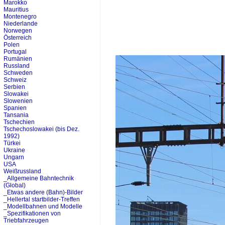
Marokko
Mauritius
Montenegro
Niederlande
Norwegen
Österreich
Polen
Portugal
Rumänien
Russland
Schweden
Schweiz
Serbien
Slowakei
Slowenien
Spanien
Tansania
Tschechien
Tschechoslowakei (bis Dez.
1992)
Türkei
Ukraine
Ungarn
USA
Weißrussland
_Allgemeine Bahntechnik
(Global)
_Etwas andere (Bahn)-Bilder
_Hellertal startbilder-Treffen
_Modellbahnen und Modelle
_Spezifikationen von
Triebfahrzeugen