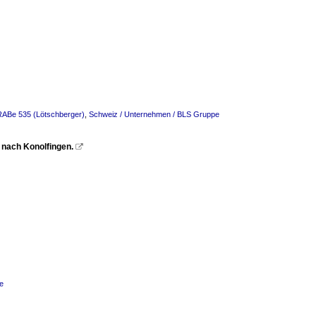
 RABe 535 (Lötschberger)
,
Schweiz / Unternehmen / BLS Gruppe
 nach Konolfingen.

e