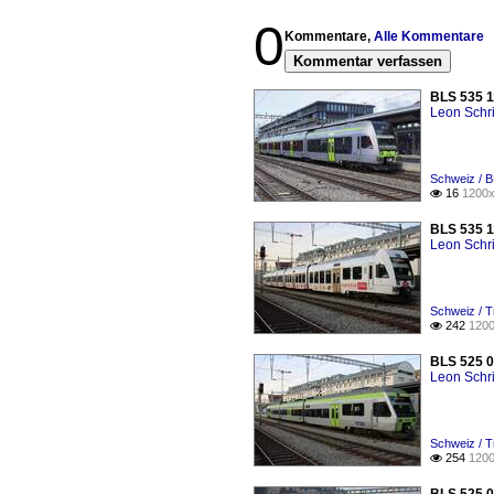
0
Kommentare,
Alle Kommentare
Kommentar verfassen
BLS 535 11
Leon Schri
Schweiz / 
16
1200x

BLS 535 1
Leon Schri
Schweiz / T
242
1200

BLS 525 0
Leon Schri
Schweiz / T
254
1200
