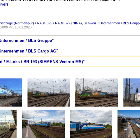
16 steht am 31 Dezember 2025 als RB nach Bern in Zweisimmen.

jvers
riebzüge (Normalspur) / RABe 525 / RABe 527 (NINA)
,
Schweiz / Unternehmen / BLS Grupp
x800 Px, 13.01.2026
/ Unternehmen / BLS Gruppe"
/ Unternehmen / BLS Cargo AG"
nd / E-Loks / BR 193 (SIEMENS Vectron MS)"