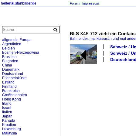
hellertal.startbilder.de
Forum
Impressum
BLS X4E-712 zieht ein Contain
Bahnbilder, mal klassisch und mal ande
allgemein Europa
Argentinien
Schweiz / U
Belgien
Bosnien-Herzegowina
Schweiz / U
Brasilien
Deutschland
Bulgarien
China
Dänemark
Deutschland
Elfenbeinküste
Estland
Finnland
Frankreich
Großbritannien
Hong Kong
Irland
Israel
Italien
Japan
Kanada
Kroatien
Luxemburg
Malaysia