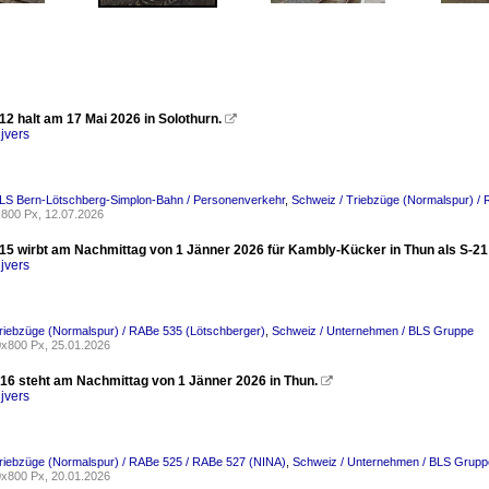
2 halt am 17 Mai 2026 in Solothurn.

jvers
BLS Bern-Lötschberg-Simplon-Bahn / Personenverkehr
,
Schweiz / Triebzüge (Normalspur) /
800 Px, 12.07.2026
15 wirbt am Nachmittag von 1 Jänner 2026 für Kambly-Kücker in Thun als S-21
jvers
riebzüge (Normalspur) / RABe 535 (Lötschberger)
,
Schweiz / Unternehmen / BLS Gruppe
x800 Px, 25.01.2026
16 steht am Nachmittag von 1 Jänner 2026 in Thun.

jvers
riebzüge (Normalspur) / RABe 525 / RABe 527 (NINA)
,
Schweiz / Unternehmen / BLS Grupp
x800 Px, 20.01.2026