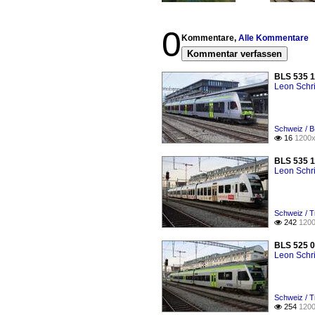
0
Kommentare,
Alle Kommentare
Kommentar verfassen
BLS 535 11
Leon Schri
Schweiz / 
16
1200x

BLS 535 1
Leon Schri
Schweiz / T
242
1200

BLS 525 0
Leon Schri
Schweiz / T
254
1200
