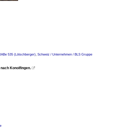
 RABe 535 (Lötschberger)
,
Schweiz / Unternehmen / BLS Gruppe
 nach Konolfingen.

e