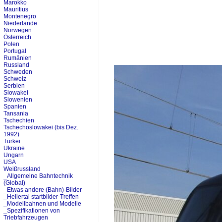
Marokko
Mauritius
Montenegro
Niederlande
Norwegen
Österreich
Polen
Portugal
Rumänien
Russland
Schweden
Schweiz
Serbien
Slowakei
Slowenien
Spanien
Tansania
Tschechien
Tschechoslowakei (bis Dez.
1992)
Türkei
Ukraine
Ungarn
USA
Weißrussland
_Allgemeine Bahntechnik
(Global)
_Etwas andere (Bahn)-Bilder
_Hellertal startbilder-Treffen
_Modellbahnen und Modelle
_Spezifikationen von
Triebfahrzeugen