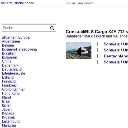
hellertal.startbilder.de
Forum
Impressum
Crossrail/BLS Cargo X4E-712 st
Bahnbilder, mal klassisch und mal ande
allgemein Europa
Argentinien
Schweiz / U
Belgien
Bosnien-Herzegowina
Schweiz / U
Brasilien
Deutschland
Bulgarien
China
Schweiz / Un
Dänemark
Deutschland
Elfenbeinküste
Estland
Finnland
Frankreich
Großbritannien
Hong Kong
Irland
Israel
Italien
Japan
Kanada
Kroatien
Luxemburg
Malaysia