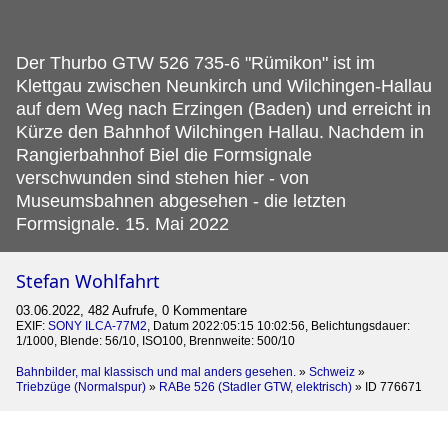
Der Thurbo GTW 526 735-6 "Rümikon" ist im
Klettgau zwischen Neunkirch und Wilchingen-Hallau
auf dem Weg nach Erzingen (Baden) und erreicht in
Kürze den Bahnhof Wilchingen Hallau.
Nachdem in
Rangierbahnhof Biel die Formsignale
verschwunden sind stehen hier - von
Museumsbahnen abgesehen - die letzten
Formsignale. 15. Mai 2022
Stefan Wohlfahrt
03.06.2022, 482 Aufrufe, 0 Kommentare
EXIF:
SONY ILCA-77M2
, Datum 2022:05:15 10:02:56, Belichtungsdauer:
1/1000, Blende: 56/10, ISO100, Brennweite: 500/10
Bahnbilder, mal klassisch und mal anders gesehen.
»
Schweiz
»
Triebzüge (Normalspur)
»
RABe 526 (Stadler GTW, elektrisch)
»
ID 776671