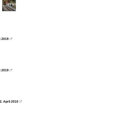
t 2019

t 2019

. April 2010
