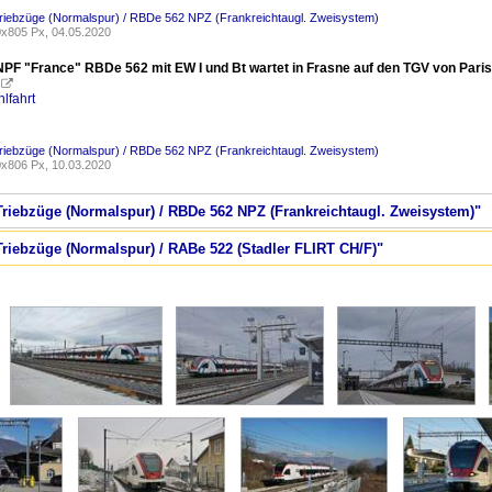
riebzüge (Normalspur) / RBDe 562 NPZ (Frankreichtaugl. Zweisystem)
x805 Px, 04.05.2020
PF "France" RBDe 562 mit EW I und Bt wartet in Frasne auf den TGV von Paris u

lfahrt
riebzüge (Normalspur) / RBDe 562 NPZ (Frankreichtaugl. Zweisystem)
x806 Px, 10.03.2020
 Triebzüge (Normalspur) / RBDe 562 NPZ (Frankreichtaugl. Zweisystem)"
Triebzüge (Normalspur) / RABe 522 (Stadler FLIRT CH/F)"