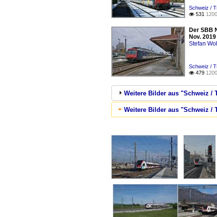
Schweiz / T
531
1200

Der SBB N
Nov. 2019
Stefan Woh
Schweiz / T
479
1200

Weitere Bilder aus "Schweiz /
Weitere Bilder aus "Schweiz / 