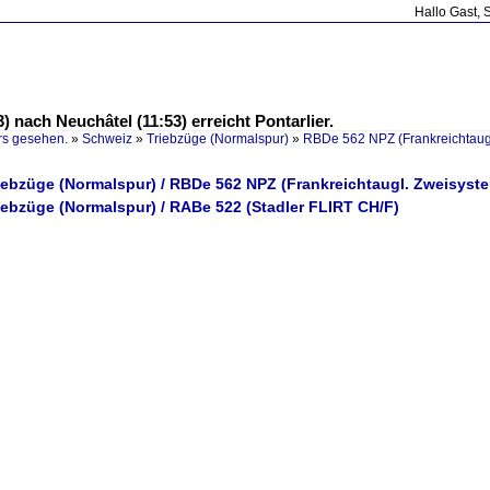
Hallo Gast, 
 nach Neuchâtel (11:53) erreicht Pontarlier.
rs gesehen.
»
Schweiz
»
Triebzüge (Normalspur)
»
RBDe 562 NPZ (Frankreichtaug
riebzüge (Normalspur) / RBDe 562 NPZ (Frankreichtaugl. Zweisyst
iebzüge (Normalspur) / RABe 522 (Stadler FLIRT CH/F)