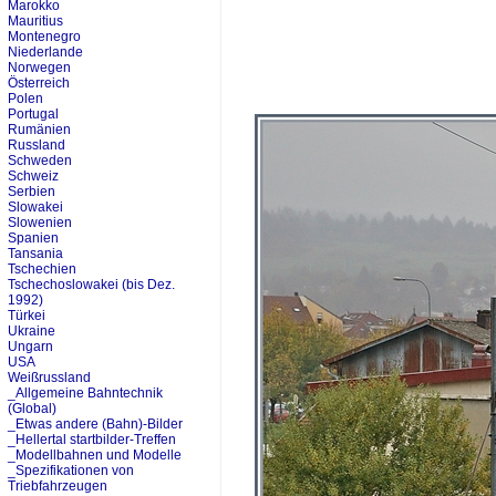
Marokko
Mauritius
Montenegro
Niederlande
Norwegen
Österreich
Polen
Portugal
Rumänien
Russland
Schweden
Schweiz
Serbien
Slowakei
Slowenien
Spanien
Tansania
Tschechien
Tschechoslowakei (bis Dez.
1992)
Türkei
Ukraine
Ungarn
USA
Weißrussland
_Allgemeine Bahntechnik
(Global)
_Etwas andere (Bahn)-Bilder
_Hellertal startbilder-Treffen
_Modellbahnen und Modelle
_Spezifikationen von
Triebfahrzeugen