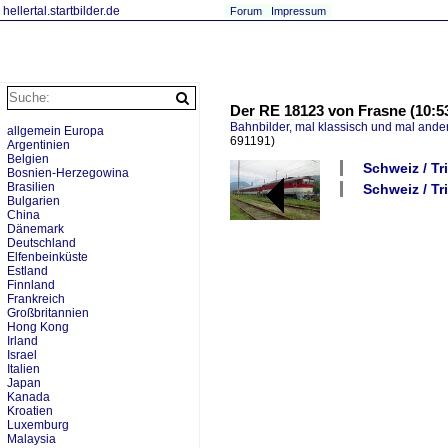
hellertal.startbilder.de
Forum
Impressum
Der RE 18123 von Frasne (10:53)
Bahnbilder, mal klassisch und mal ande
allgemein Europa
691191)
Argentinien
Belgien
Schweiz / T
Bosnien-Herzegowina
Brasilien
Schweiz / Tr
Bulgarien
China
Dänemark
Deutschland
Elfenbeinküste
Estland
Finnland
Frankreich
Großbritannien
Hong Kong
Irland
Israel
Italien
Japan
Kanada
Kroatien
Luxemburg
Malaysia