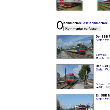
0
Kommentare,
Alle Kommentare
Kommentar verfassen
Der SBB R
Stefan Woh
Schweiz / T
495
1200

Der SBB R
Stefan Woh
Schweiz / T
521
1200

Ein SBB N
Stefan Woh