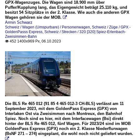
GPX-Wagenzuges. Die Wagen sind 18.900 mm über
Puffer/Kupplung lang, das Eigengewicht beträgt 25.110 kg, und
besitzt 54 Sitzplätze in der 2. Klasse. Wie auch die anderen GPX
Wagen gehören sie der MOB.

Armin Schwarz
Schweiz / Wagen (Umspurbare) / Personenwagen
,
Schweiz / Züge / GPX -
GoldenPasss Express
,
Schweiz / Strecken / 320 [320] Spiez-Erlenbach-
Zweisimmen-Bahn
452 1400x969 Px, 06.10.2023

Die BLS Re 465 012 (91 85 4 465 012-3 CH-BLS) verlässt am 11
September 2023, mit dem GoldenPass Express (GPX) von
Interlaken Ost via Zweisimmen nach Montreux, den Bahnhof
Spiez. Noch sind es hier, mit dem Interfacewagen (Bsi) direkt
hinter der BLS Re 465 012, fünf Wagen. Für 2023/24 sind im MOB
GoldenPass Express (GPX) noch ein 2. Klasse Niederflurwagen
(BsNF 271 – 274) eingeplant, die wohl noch nicht geliefert wurden.
