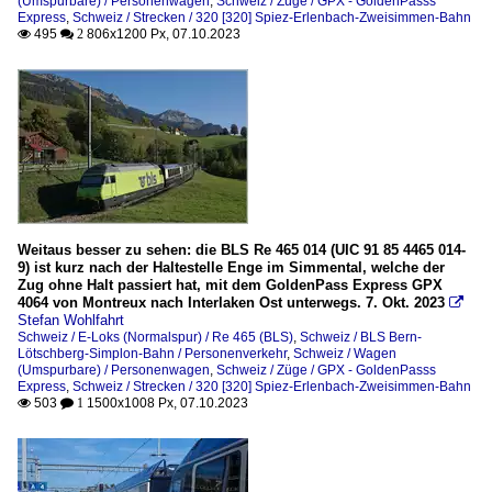
(Umspurbare) / Personenwagen
,
Schweiz / Züge / GPX - GoldenPasss
Express
,
Schweiz / Strecken / 320 [320] Spiez-Erlenbach-Zweisimmen-Bahn
495
806x1200 Px, 07.10.2023

 2
Weitaus besser zu sehen: die BLS Re 465 014 (UIC 91 85 4465 014-
9) ist kurz nach der Haltestelle Enge im Simmental, welche der
Zug ohne Halt passiert hat, mit dem GoldenPass Express GPX
4064 von Montreux nach Interlaken Ost unterwegs. 7. Okt. 2023

Stefan Wohlfahrt
Schweiz / E-Loks (Normalspur) / Re 465 (BLS)
,
Schweiz / BLS Bern-
Lötschberg-Simplon-Bahn / Personenverkehr
,
Schweiz / Wagen
(Umspurbare) / Personenwagen
,
Schweiz / Züge / GPX - GoldenPasss
Express
,
Schweiz / Strecken / 320 [320] Spiez-Erlenbach-Zweisimmen-Bahn
503
1500x1008 Px, 07.10.2023

 1