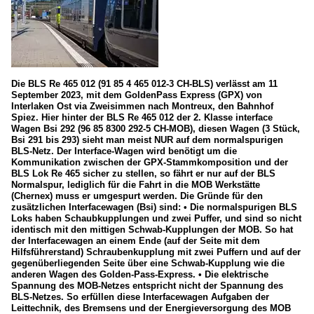
Die BLS Re 465 012 (91 85 4 465 012-3 CH-BLS) verlässt am 11
September 2023, mit dem GoldenPass Express (GPX) von
Interlaken Ost via Zweisimmen nach Montreux, den Bahnhof
Spiez. Hier hinter der BLS Re 465 012 der 2. Klasse interface
Wagen Bsi 292 (96 85 8300 292-5 CH-MOB), diesen Wagen (3 Stück,
Bsi 291 bis 293) sieht man meist NUR auf dem normalspurigen
BLS-Netz. Der Interface-Wagen wird benötigt um die
Kommunikation zwischen der GPX-Stammkomposition und der
BLS Lok Re 465 sicher zu stellen, so fährt er nur auf der BLS
Normalspur, lediglich für die Fahrt in die MOB Werkstätte
(Chernex) muss er umgespurt werden. Die Gründe für den
zusätzlichen Interfacewagen (Bsi) sind: • Die normalspurigen BLS
Loks haben Schaubkupplungen und zwei Puffer, und sind so nicht
identisch mit den mittigen Schwab-Kupplungen der MOB. So hat
der Interfacewagen an einem Ende (auf der Seite mit dem
Hilfsführerstand) Schraubenkupplung mit zwei Puffern und auf der
gegenüberliegenden Seite über eine Schwab-Kupplung wie die
anderen Wagen des Golden-Pass-Express. • Die elektrische
Spannung des MOB-Netzes entspricht nicht der Spannung des
BLS-Netzes. So erfüllen diese Interfacewagen Aufgaben der
Leittechnik, des Bremsens und der Energieversorgung des MOB