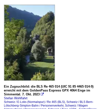
Ein Zugsuchbild: die BLS Re 465 014 (UIC 91 85 4465 014-9)
erreicht mit dem GoldenPass Express GPX 4064 Enge im
Simmental. 7. Okt. 2023

Stefan Wohlfahrt
Schweiz / E-Loks (Normalspur) / Re 465 (BLS)
,
Schweiz / BLS Bern-
Lötschberg-Simplon-Bahn / Personenverkehr
,
Schweiz / Wagen