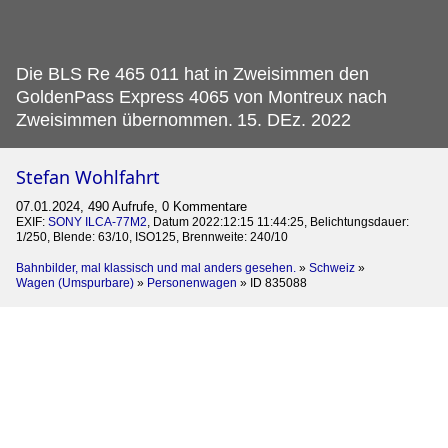
Die BLS Re 465 011 hat in Zweisimmen den
GoldenPass Express 4065 von Montreux nach
Zweisimmen übernommen.
15. DEz. 2022
Stefan Wohlfahrt
07.01.2024, 490 Aufrufe, 0 Kommentare
EXIF:
SONY ILCA-77M2
, Datum 2022:12:15 11:44:25, Belichtungsdauer:
1/250, Blende: 63/10, ISO125, Brennweite: 240/10
Bahnbilder, mal klassisch und mal anders gesehen.
»
Schweiz
»
Wagen (Umspurbare)
»
Personenwagen
»
ID 835088