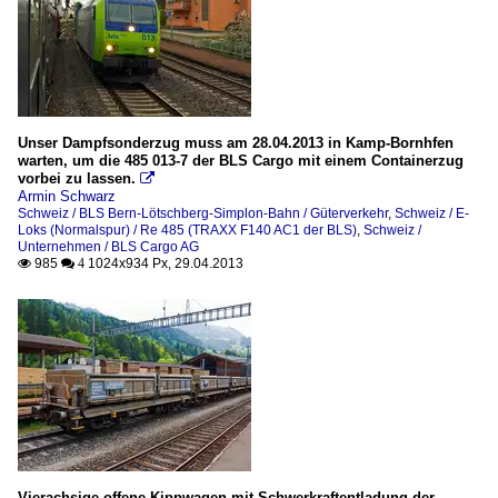
Unser Dampfsonderzug muss am 28.04.2013 in Kamp-Bornhfen
warten, um die 485 013-7 der BLS Cargo mit einem Containerzug
vorbei zu lassen.

Armin Schwarz
Schweiz / BLS Bern-Lötschberg-Simplon-Bahn / Güterverkehr
,
Schweiz / E-
Loks (Normalspur) / Re 485 (TRAXX F140 AC1 der BLS)
,
Schweiz /
Unternehmen / BLS Cargo AG
985
1024x934 Px, 29.04.2013

 4
Vierachsige offene Kippwagen mit Schwerkraftentladung der