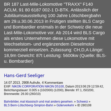
BR 187 Last-Mile-Lokomotive "TRAXX" F140
ACLM, 91 80 6187 002-1 D-BTK.
Anlässlich der
Jubiläumsausstellung 100 Jahre Lötschbergbahn
am 29.u.30.06.2013 in Frutigen stellten BLS Cargo
und Bombardier erstmals in der Schweiz die neue
Last-Mile-Lokomotive vor. Ab 2014 wird BLS Cargo
als erstes Unternehmen diese Lokomotive mit
Wechselstom- und ergänzendem Dieselmotor
kommerziell einsetzen. Zulassung: CH,D,A Länge:
18,9m Gewicht: 87t Leistung: 5600kw (Quelle: BLS-
u. Bombardier)
Hans-Gerd Seeliger
14.07.2013, 2908 Aufrufe, 4 Kommentare
EXIF:
NIKON CORPORATION NIKON D5100
, Datum 2013:06:29 12:59:42,
Belichtungsdauer: 0.005 s (10/2000) (1/200), Blende: f/7.1, ISO200,
Brennweite: 26.00 (260/10)
Bahnbilder, mal klassisch und mal anders gesehen.
»
Schweiz
»
BLS Bern-Lötschberg-Simplon-Bahn
»
Güterverkehr
»
ID 280108