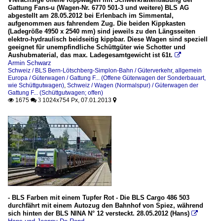
Gattung Fans-u (Wagen-Nr. 6770 501-3 und weitere) BLS AG
abgestellt am 28.05.2012 bei Erlenbach im Simmental,
aufgenommen aus fahrendem Zug. Die beiden Kippkasten
(Ladegröße 4950 x 2540 mm) sind jeweils zu den Längsseiten
elektro-hydraulisch beidseitig kippbar. Diese Wagen sind speziell
geeignet für unempfindliche Schüttgüter wie Schotter und
Aushubmaterial, das max. Ladegesamtgewicht ist 61t.

Armin Schwarz
Schweiz / BLS Bern-Lötschberg-Simplon-Bahn / Güterverkehr
,
allgemein
Europa / Güterwagen / Gattung F... (Offene Güterwagen der Sonderbauart,
wie Schüttgutwagen)
,
Schweiz / Wagen (Normalspur) / Güterwagen der
Gattung F... (Schüttgutwagen; offen)
1675
1024x754 Px, 07.01.2013

 3

- BLS Farben mit einem Tupfer Rot - Die BLS Cargo 486 503
durchfährt mit einem Autozug den Bahnhof von Spiez, während
sich hinten der BLS NINA N° 12 versteckt. 28.05.2012 (Hans)
