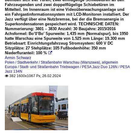
Fahrzeugenden und zwei doppelflügelige Schiebetüren im
Mittelteil. Im Innenraum ist eine Videoüberwachungsanlage und
ein Fahrgastinformationssystem mit LCD-Monitoren installiert. Der
Jazz verfügt über eine Nutzbremse, bei der die Bremsenergie in
Superkondensatoren gespeichert wird. TECHNISCHE DATEN:
Nummerierung: 3801 – 3830 Anzahl: 30 Baujahre: 2015/2016
Achsformel: Bo’0’Bo’ Spurweite: 1.435 mm (Normalspur), bis 1950
hatte Warschau eine Spurweite von 1.525 mm Länge: 19.300 mm
Betriebsart: Einrichtungsfahrzeug Stromsystem: 600 V DC
Sitzplätze: 27 Stehplätze: 105 Fußbodenhöhe: 350 mm
Niederfluranteil: 100 %

Armin Schwarz
Polen / Stadtverkehr / Straßenbahn Warschau (Warszawa)
,
allgemein
Europa / Stadt- und Straßenbahn Triebwagen / PESA Jazz Duo 128N / PESA
Jazz 134N
382 1600x1067 Px, 26.02.2024
