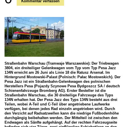
Kommentar verfassen
Straßenbahn Warschau (Tramwaje Warszawskie): Der Triebwagen
3804, ein dreiteiliger Gelenkwagen vom Typ vom Typ Pesa Jazz
134N erreicht am 26 Juni als Linie 18 die Ratusz Arsenał. Im
Hintergrund Mostowski-Palast (Polnisch: Pałac Mostowskich). Der
Pesa Jazz ist ein Straßenbahn-Gelenkwagen des polnischen
Herstellers Pesa (Pojazdy Szynowe Pesa Bydgoszcz SA / deutsch
Schienenfahrzeuge Bromberg AG). Erster Besteller ist die
Straßenbahn Warschau, die 30 dreiteilige Fahrzeuge des Typs
134N erhalten hat. Der Pesa Jazz des Typs 134N besteht aus drei
Teilen, wobei A-Teil und C-Teil über angetriebene Laufwerke
verfügen, bei denen jedes Rad einzeln angetrieben wird. Durch
den Verzicht auf Radsatzwellen kann die niedrige Fußbodenhöhe
durchgängig beibehalten werden. Der Mittelteil ist zwischen den
Endwagen als Sänfte aufgehängt. Auf der rechten Fahrzeugseite
befinden sich vier Türen, zwei einflügelige Schiebetüren an den