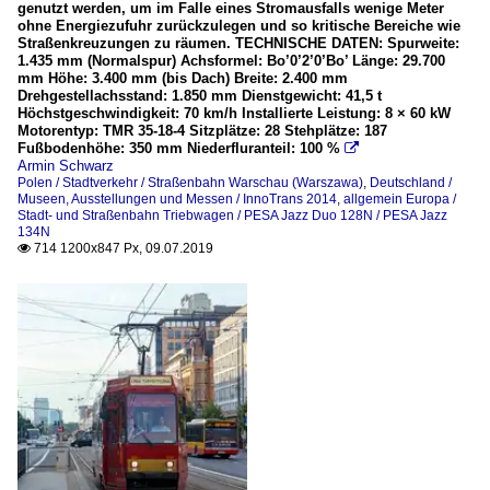
genutzt werden, um im Falle eines Stromausfalls wenige Meter
ohne Energiezufuhr zurückzulegen und so kritische Bereiche wie
Straßenkreuzungen zu räumen. TECHNISCHE DATEN: Spurweite:
1.435 mm (Normalspur) Achsformel: Bo’0’2’0’Bo’ Länge: 29.700
mm Höhe: 3.400 mm (bis Dach) Breite: 2.400 mm
Drehgestellachsstand: 1.850 mm Dienstgewicht: 41,5 t
Höchstgeschwindigkeit: 70 km/h Installierte Leistung: 8 × 60 kW
Motorentyp: TMR 35-18-4 Sitzplätze: 28 Stehplätze: 187
Fußbodenhöhe: 350 mm Niederfluranteil: 100 %

Armin Schwarz
Polen / Stadtverkehr / Straßenbahn Warschau (Warszawa)
,
Deutschland /
Museen, Ausstellungen und Messen / InnoTrans 2014
,
allgemein Europa /
Stadt- und Straßenbahn Triebwagen / PESA Jazz Duo 128N / PESA Jazz
134N
714 1200x847 Px, 09.07.2019
