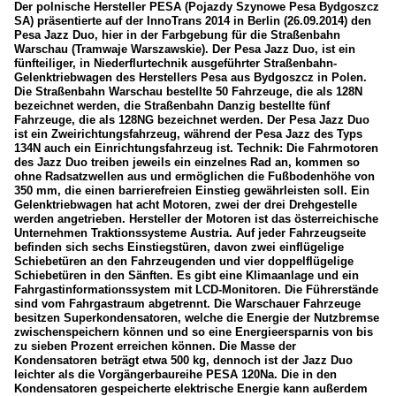
Der polnische Hersteller PESA (Pojazdy Szynowe Pesa Bydgoszcz
SA) präsentierte auf der InnoTrans 2014 in Berlin (26.09.2014) den
Pesa Jazz Duo, hier in der Farbgebung für die Straßenbahn
Warschau (Tramwaje Warszawskie). Der Pesa Jazz Duo, ist ein
fünfteiliger, in Niederflurtechnik ausgeführter Straßenbahn-
Gelenktriebwagen des Herstellers Pesa aus Bydgoszcz in Polen.
Die Straßenbahn Warschau bestellte 50 Fahrzeuge, die als 128N
bezeichnet werden, die Straßenbahn Danzig bestellte fünf
Fahrzeuge, die als 128NG bezeichnet werden. Der Pesa Jazz Duo
ist ein Zweirichtungsfahrzeug, während der Pesa Jazz des Typs
134N auch ein Einrichtungsfahrzeug ist. Technik: Die Fahrmotoren
des Jazz Duo treiben jeweils ein einzelnes Rad an, kommen so
ohne Radsatzwellen aus und ermöglichen die Fußbodenhöhe von
350 mm, die einen barrierefreien Einstieg gewährleisten soll. Ein
Gelenktriebwagen hat acht Motoren, zwei der drei Drehgestelle
werden angetrieben. Hersteller der Motoren ist das österreichische
Unternehmen Traktionssysteme Austria. Auf jeder Fahrzeugseite
befinden sich sechs Einstiegstüren, davon zwei einflügelige
Schiebetüren an den Fahrzeugenden und vier doppelflügelige
Schiebetüren in den Sänften. Es gibt eine Klimaanlage und ein
Fahrgastinformationssystem mit LCD-Monitoren. Die Führerstände
sind vom Fahrgastraum abgetrennt. Die Warschauer Fahrzeuge
besitzen Superkondensatoren, welche die Energie der Nutzbremse
zwischenspeichern können und so eine Energieersparnis von bis
zu sieben Prozent erreichen können. Die Masse der
Kondensatoren beträgt etwa 500 kg, dennoch ist der Jazz Duo
leichter als die Vorgängerbaureihe PESA 120Na. Die in den
Kondensatoren gespeicherte elektrische Energie kann außerdem