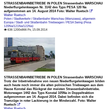
STRASSENBAHNBETRIEBE IN POLEN Strassenbahn WARSCHAU
Niederflurgelenkwagen Nr. 3142 des Typs PESA 120 Na
aufgenommen am 14. August 2014 Foto: Walter Ruetsch

Walter Ruetsch
Polen / Stadtverkehr / Straßenbahn Warschau (Warszawa)
,
allgemein
Europa / Stadt- und Straßenbahn Triebwagen / PESA Swing (Pesa
120Na/121Na/122Na)
636 1200x866 Px, 15.09.2014

STRASSENBAHNBETRIEBE IN POLEN Strassenbahn WARSCHAU
Trotz der Inbetriebnahme von neuen Niederflurgelenkwagen bilden
auch heute noch immer die alten polnischen Triebwagen aus dem
Hause Konstal das Rückgrat der meisten Strassenbahnbetriebe.
Motorwagen 1442 des Typs Konstal 105Na in Doppeltraktion
aufgenommen am 14. August 2014. Dabei befinden sich die
Tramzüge in roter Lackierung in der Minderzahl. Foto: Walter
Ruetsch

Walter Ruetsch