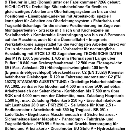
& Theurer in Linz (Donau) unter der Fabriknummer 7266 gebaut.
HIGHLIGHTS • Dreiteilige Säulenhebebühne für flexibles
gleichzeitiges Arbeiten am Oberleitungssystem an bis zu drei
Positionen • Eisenbahn-Ladekran mit Arbeitskorb, speziell
konzipiert für Arbeiten am Oberleitungssystem • Fahrdraht- und
Tragseildrückanlage für die sichere Positionierung im Zuge von
Montagearbeiten • Sitzecke mit Tisch und Küchenzeile im
Sozialbereich • Komfortable Unterbringung von bis zu 8 Personen
auf der Maschine, auch für die Überstellfahrt • Integrierte
Werkstattkabine ausgestattet für die wichtigsten Arbeiten direkt vor
Ort in sicherem Arbeitsumfeld • Vorbereitet für nachträgliche
Ausstattung mit ETCS L2 B3 Zugsicherung TECHNISCHE DATEN
des MTW 100: Spurweite: 1.435 mm (Normalspur) Länge über
Puffer: 18.840 mm Drehzapfenabstand: 12.500 mm Eigengewicht:
69 t Max. Achslast; 20 t Höchstgeschwindigkeit: 100 km/h
(Eigenantrieb/geschleppt) Streckenklasse: C2 (EN 15528) Kleinster
befahrbarer Gleisbogen: R 120 m Fahrzeugumgrenzung: G2 (EN
15273) STANDARD AUSSTATTUNG • Dreiteilige Hubarbeitsbühne -
PA 1002, zentraler Korbboden auf 4.500 mm über SOK anhebbar,
Arbeitsbereich der Seitenkörbe - Korbboden bis 7.500 mm über
SOK und 4.000 mm von der Gleismitte, max. Zuladung Hauptkorb
1.500 kg, max. Zuladung Nebenkorb 250 kg • Eisenbahnladekran
mit Lasthaken 28,0 mt - PKR 290 E • Seilwinde für Kran 2,5 t •
Endlosrotator • Arbeitskorb mit 350 kg Traglast - BB 051 •
Ladefläche • Begehbares Maschinendach mit Sicherheitsrost •
Sicherheitsgeländer klappbar • Pantograph • Fahrdraht- und
Tragseildrücker - PFD 99 • Strom- und Druckluftversorgung für
Bühne und Arbeitskorb • Dieselmotor EU Stufe V • Hydrostatischer