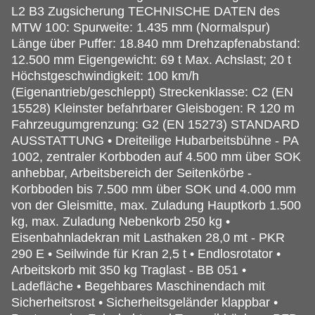
L2 B3 Zugsicherung TECHNISCHE DATEN des
MTW 100: Spurweite: 1.435 mm (Normalspur)
Länge über Puffer: 18.840 mm Drehzapfenabstand:
12.500 mm Eigengewicht: 69 t Max. Achslast; 20 t
Höchstgeschwindigkeit: 100 km/h
(Eigenantrieb/geschleppt) Streckenklasse: C2 (EN
15528) Kleinster befahrbarer Gleisbogen: R 120 m
Fahrzeugumgrenzung: G2 (EN 15273) STANDARD
AUSSTATTUNG • Dreiteilige Hubarbeitsbühne - PA
1002, zentraler Korbboden auf 4.500 mm über SOK
anhebbar, Arbeitsbereich der Seitenkörbe -
Korbboden bis 7.500 mm über SOK und 4.000 mm
von der Gleismitte, max. Zuladung Hauptkorb 1.500
kg, max. Zuladung Nebenkorb 250 kg •
Eisenbahnladekran mit Lasthaken 28,0 mt - PKR
290 E • Seilwinde für Kran 2,5 t • Endlosrotator •
Arbeitskorb mit 350 kg Traglast - BB 051 •
Ladefläche • Begehbares Maschinendach mit
Sicherheitsrost • Sicherheitsgeländer klappbar •