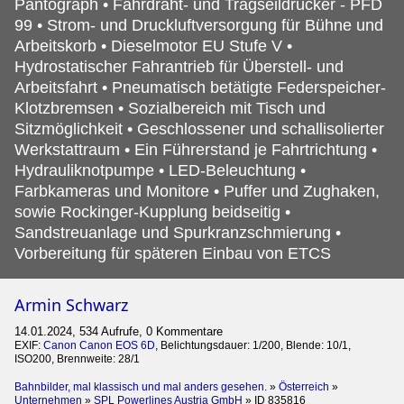
Pantograph • Fahrdraht- und Tragseildrücker - PFD
99 • Strom- und Druckluftversorgung für Bühne und
Arbeitskorb • Dieselmotor EU Stufe V •
Hydrostatischer Fahrantrieb für Überstell- und
Arbeitsfahrt • Pneumatisch betätigte Federspeicher-
Klotzbremsen • Sozialbereich mit Tisch und
Sitzmöglichkeit • Geschlossener und schallisolierter
Werkstattraum • Ein Führerstand je Fahrtrichtung •
Hydrauliknotpumpe • LED-Beleuchtung •
Farbkameras und Monitore • Puffer und Zughaken,
sowie Rockinger-Kupplung beidseitig •
Sandstreuanlage und Spurkranzschmierung •
Vorbereitung für späteren Einbau von ETCS
Armin Schwarz
14.01.2024, 534 Aufrufe, 0 Kommentare
EXIF:
Canon Canon EOS 6D
, Belichtungsdauer: 1/200, Blende: 10/1,
ISO200, Brennweite: 28/1
Bahnbilder, mal klassisch und mal anders gesehen.
»
Österreich
»
Unternehmen
»
SPL Powerlines Austria GmbH
»
ID 835816