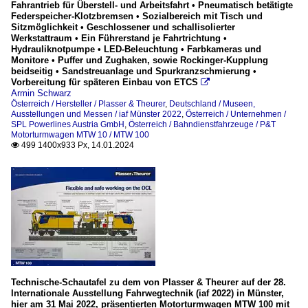
Fahrantrieb für Überstell- und Arbeitsfahrt • Pneumatisch betätigte
Federspeicher-Klotzbremsen • Sozialbereich mit Tisch und
Sitzmöglichkeit • Geschlossener und schallisolierter
Werkstattraum • Ein Führerstand je Fahrtrichtung •
Hydrauliknotpumpe • LED-Beleuchtung • Farbkameras und
Monitore • Puffer und Zughaken, sowie Rockinger-Kupplung
beidseitig • Sandstreuanlage und Spurkranzschmierung •
Vorbereitung für späteren Einbau von ETCS

Armin Schwarz
Österreich / Hersteller / Plasser & Theurer
,
Deutschland / Museen,
Ausstellungen und Messen / iaf Münster 2022
,
Österreich / Unternehmen /
SPL Powerlines Austria GmbH
,
Österreich / Bahndienstfahrzeuge / P&T
Motorturmwagen MTW 10 / MTW 100
499 1400x933 Px, 14.01.2024

Technische-Schautafel zu dem von Plasser & Theurer auf der 28.
Internationale Ausstellung Fahrwegtechnik (iaf 2022) in Münster,
hier am 31 Mai 2022, präsentierten Motorturmwagen MTW 100 mit