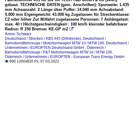
gebaut. TECHNISCHE DATEN (gem. Anschriften): Spurweite: 1.435
mm Achsanzahl: 2 Länge über Puffer: 14.040 mm Achsabstand:
9.000 mm Eigengewicht: 43.000 kg Zugelassen für Streckenklasse:
C2 oder höher Zur Mitfahrt zugelassene Personen: 7 Anhängelast:
max. 40 t Höchstgeschwindigkeit : 100 km/h kleinster befahrbarer
Radius: R 150 Bremse: KE-GP mZ

Armin Schwarz
Deutschland / Strecken / KBS 445 (Dillstrecke)
,
Deutschland /
Bahndienstfahrzeuge / Motorturmwagen MTW 10 / MTW 100
,
Deutschland /
Unternehmen / EUROPTEN Deutschland GmbH
,
Österreich /
Bahndienstfahrzeuge / P&T Motorturmwagen MTW 10 / MTW 100
,
Österreich / Unternehmen / EUROPTEN - European Trans Energy GmbH
690 1200x835 Px, 07.03.2022
