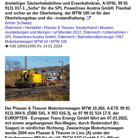
dreiteiliger Säulenhebebühne und Eisenbahnkran, A-SPAL 99 81
9131 017-1 „Sofia“ für die SPL Powerlines Austria GmbH. Flexibel
und sicher an der Oberleitung, der MTW 100 ist für den
Oberleitungsbau und die –instandhaltung.

Armin Schwarz
Österreich / Hersteller / Plasser & Theurer
,
Deutschland / Museen,
Ausstellungen und Messen / iaf Münster 2022
,
Österreich / Unternehmen /
SPL Powerlines Austria GmbH
,
Österreich / Bahndienstfahrzeuge / P&T
Motorturmwagen MTW 10 / MTW 100
436 1600x1095 Px, 14.01.2024

Der Plasser & Theurer Motorturmwagen MTW 10.260, A-ETE 99 81
9131 004-9, (ÖBB SKL X 953 016-3), ex 97 99 01 514 17-9, der
EUROPTEN - European Trans Energy GmbH fährt am 07.03.2022,
mit einem angehangenen Res-Wagen, durch Rudersdorf (Kr.
Siegen) in nördlicher Richtung. Zweiachsige Motorturmwagen
wurde 2004 von Plasser & Theurer in Linz (A) unter der
Fabriknummer 893 für die VA TECH T&D GmbH & Co (Wien)