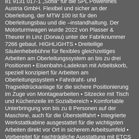
81 9131 017-1 „Sofia“ für die SPL Powerlines
Austria GmbH. Flexibel und sicher an der
Oberleitung, der MTW 100 ist für den
Oberleitungsbau und die –instandhaltung. Der
Motorturmwagen wurde 2022 von Plasser &
Theurer in Linz (Donau) unter der Fabriknummer
7266 gebaut. HIGHLIGHTS • Dreiteilige
Säulenhebebühne für flexibles gleichzeitiges
Arbeiten am Oberleitungssystem an bis zu drei
Positionen • Eisenbahn-Ladekran mit Arbeitskorb,
speziell konzipiert für Arbeiten am
Oberleitungssystem • Fahrdraht- und
Tragseildrückanlage für die sichere Positionierung
im Zuge von Montagearbeiten • Sitzecke mit Tisch
und Küchenzeile im Sozialbereich • Komfortable
Unterbringung von bis zu 8 Personen auf der
Maschine, auch für die Überstellfahrt • Integrierte
Werkstattkabine ausgestattet für die wichtigsten
Arbeiten direkt vor Ort in sicherem Arbeitsumfeld •
Vorbereitet für nachträgliche Ausstattung mit ETCS