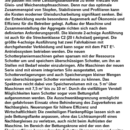
Sie passen mit ihrer Leistungsbandbreite zu einer Vielzahl von
Gleis- und Weichenstopfmaschinen. Denn nur das optimale
Zusammenspiel von Stopfen, Stabilisieren und Profilieren kann
die Kosten moderner Gleisdurcharbeitung signifikant senken. Bei
der Entwicklung wurde besonderes Augenmerk auf Ökonomie und
Effizienz für die Betreiber gelegt. Aufbau der Maschine und
Zusammenstellung der Aggregate richten sich nach dem
definierten Anforderungsprofil. Die kleinste 2-achsige Ausführung
ist auch für die Streckenklasse C2 (20 t Achslast) geeignet. Die
größte 4-achsige Ausführung hat zwei Fahrkabinen mit
durchgehender Verkleidung und kann sogar mit dem P&T E³-
Antriebssystem betrieben werden. Die neuen
Schotterplaniermaschinen gehen sparsam mit der Ressource
Schotter um und speichern überschüssigen Schotter, um ihn an
Stellen mit Bedarf wieder einzubringen. Alle Maschinen der neuen
Serie sind mit einem integrierten Silo ausgestattet, um
Schotterverlagerungen und auch Speicherungen kleiner Mengen
von überschüssigem Schotter vornehmen zu können. Das
Spektrum reicht dabei von Speichervolumen mit ca. 5 m³ über
Maschinen mit 7,5 m³ bis zu 10 m³. Durch die vielfältigen Verstell
Möglichkeiten kann Schotter sogar vom Bettungsfuß
aufgenommen werden. Die Ausschwenkbegrenzung ermöglicht
den gefahrlosen Einsatz ohne Behinderung des Zugverkehres am
Nachbargleis. Neuerungen für höhere Effizienz und
Wirtschaftlichkeit: Die zweiteiligen Flankenpflüge lassen sich an
jede Bettungsflanke anpassen, ohne das Lichtraumprofil eines
Nachbargleises zu verletzen, auch nicht beim Aufrüsten der
Maschine. Im Bereich der Bettungskrone wird der von den