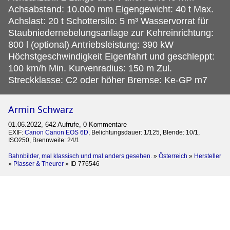
Achsabstand: 10.000 mm Eigengewicht: 40 t Max.
Achslast: 20 t Schottersilo: 5 m³ Wasservorrat für
Staubniedernebelungsanlage zur Kehreinrichtung:
800 l (optional) Antriebsleistung: 390 kW
Höchstgeschwindigkeit Eigenfahrt und geschleppt:
100 km/h Min. Kurvenradius: 150 m Zul.
Streckklasse: C2 oder höher Bremse: Ke-GP m7
Armin Schwarz
01.06.2022, 642 Aufrufe, 0 Kommentare
EXIF:
Canon Canon EOS 6D
, Belichtungsdauer: 1/125, Blende: 10/1,
ISO250, Brennweite: 24/1
Bahnbilder, mal klassisch und mal anders gesehen.
»
Österreich
»
Hersteller
»
Plasser & Theurer
»
ID 776546