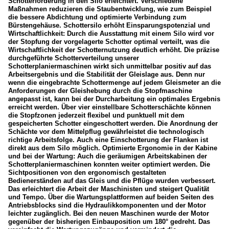
Schotterförderung in den Silo erleichtert. Verschiedene
Maßnahmen reduzieren die Staubentwicklung, wie zum Beispiel
die bessere Abdichtung und optimierte Verbindung zum
Bürstengehäuse. Schottersilo erhöht Einsparungspotenzial und
Wirtschaftlichkeit: Durch die Ausstattung mit einem Silo wird vor
der Stopfung der vorgelagerte Schotter optimal verteilt, was die
Wirtschaftlichkeit der Schotternutzung deutlich erhöht. Die präzise
durchgeführte Schotterverteilung unserer
Schotterplaniermaschinen wirkt sich unmittelbar positiv auf das
Arbeitsergebnis und die Stabilität der Gleislage aus. Denn nur
wenn die eingebrachte Schottermenge auf jedem Gleismeter an die
Anforderungen der Gleishebung durch die Stopfmaschine
angepasst ist, kann bei der Durcharbeitung ein optimales Ergebnis
erreicht werden. Über vier einstellbare Schotterschächte können
die Stopfzonen jederzeit flexibel und punktuell mit dem
gespeicherten Schotter eingeschottert werden. Die Anordnung der
Schächte vor dem Mittelpflug gewährleistet die technologisch
richtige Arbeitsfolge. Auch eine Einschotterung der Flanken ist
direkt aus dem Silo möglich. Optimierte Ergonomie in der Kabine
und bei der Wartung: Auch die geräumigen Arbeitskabinen der
Schotterplaniermaschinen konnten weiter optimiert werden. Die
Sichtpositionen von den ergonomisch gestalteten
Bedienerständen auf das Gleis und die Pflüge wurden verbessert.
Das erleichtert die Arbeit der Maschinisten und steigert Qualität
und Tempo. Über die Wartungsplattformen auf beiden Seiten des
Antriebsblocks sind die Hydraulikkomponenten und der Motor
leichter zugänglich. Bei den neuen Maschinen wurde der Motor
gegenüber der bisherigen Einbauposition um 180° gedreht. Das