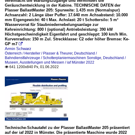
vereinfacht die Wartungszugänge und vermindert die
Geräuschentwicklung in der Kabine. TECHNISCHE DATEN der
Plasser BallastMaster 205: Spurweite: 1.435 mm (Normalspur)
Achsanzahl: 2 Länge über Puffer: 17.640 mm Achsabstand: 10.000
mm Eigengewicht: 40 t Max. Achslast: 20 t Schottersilo: 5 m³
Wasservorrat für Staubniedernebelungsanlage zur
Kehreinrichtung: 800 l (optional) Antriebsleistung: 390 kW
Höchstgeschwindigkeit Eigenfahrt und geschleppt: 100 km/h Min.
Kurvenradius: 150 m Zul. Streckklasse: C2 oder höher Bremse: Ke-
GP m7

Armin Schwarz
Österreich / Hersteller / Plasser & Theurer
,
Deutschland /
Bahndienstfahrzeuge / Schotterplaniermaschinen Sonstige
,
Deutschland /
Museen, Ausstellungen und Messen / iaf Münster 2022
641 1200x840 Px, 01.06.2022

Technische-Schautafel zu der Plasser BallastMaster 205 präsentiert
auf der iaf 2022 in Münster. Die präsentierte Maschine wurde 2022