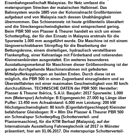
Eisenbahngesellschaft Malaysias. Ihr Netz umfasst die
meterspurigen Strecken der malaiischen Halbinsel. Das
Bahnsystem wurde 1885 von der Kolonialmacht Großbritannien
aufgebaut und von Malaysia nach dessen Unabhängigkeit
übernommen. Das Schienennetz ist heute größtenteils überaltert
und die Streckengeschwindigkeiten sind entsprechend gering.
Beim PBR 500 von Plasser & Theurer handelt es sich um einen
Schotterpflug, der für den Einsatz in Malaysia erstmals für die
Spurweite 1.000 mm ausgeführt wurde. Die Maschine ist mit einem
längsverschiebbaren Stirnpflug für die Bearbeitung der
Bettungskrone, einem dreiteiligen, hydraulisch verstellbaren
Flankenpflug, einer Kehranlage mit Förderband und rotierenden
Kleineisenbürsten ausgestattet. Ein weiteres besonderes
Ausstattungsmerkmal für Maschinen dieser Größenordnung ist der
gerade durchgehende Maschinenrahmen mit gefederten
Mittelpufferkupplungen an beiden Enden. Durch diese ist es
möglich, die PBR 500 in einen Zugverband einzugliedern und so
Überstellfahrten mit einer maximalen Geschwindigkeit von 80 km/h
durchzuführen. TECHNISCHE DATEN der PBR 500: Hersteller:
Plasser & Theurer Ibérica, S.A.U. Baujahr: 2017 Spurweite: 1.000
mm (Meterspur) Achsfolge: B Eigengewicht: 27.000 kg Länge über
Puffer: 13.450 mm Achsabstand: 6.000 mm Leistung: 200 kW
Höchstgeschwindigkeit: 80 km/h (Eigenfahrt/geschleppt) Kleinster
befahrbarer Gleisbogen: R = 80m Die Plasser & Theurer PBR 500
ein Schmalspur Schotterpflug (Schotterverteil- und
Planiermaschine), für die KTM Berhad (Malaysia), auf der
Internationale Ausstellung Fahrwegtechnik iaf 2017 in Münster
präsentiert, hier am 01.06.2017. Die meterspurige Schotterverteil-