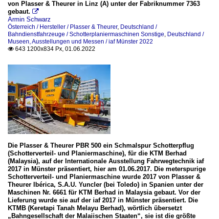
von Plasser & Theurer in Linz (A) unter der Fabriknummer 7363
gebaut.

Armin Schwarz
Österreich / Hersteller / Plasser & Theurer
,
Deutschland /
Bahndienstfahrzeuge / Schotterplaniermaschinen Sonstige
,
Deutschland /
Museen, Ausstellungen und Messen / iaf Münster 2022
643 1200x834 Px, 01.06.2022

Die Plasser & Theurer PBR 500 ein Schmalspur Schotterpflug
(Schotterverteil- und Planiermaschine), für die KTM Berhad
(Malaysia), auf der Internationale Ausstellung Fahrwegtechnik iaf
2017 in Münster präsentiert, hier am 01.06.2017. Die meterspurige
Schotterverteil- und Planiermaschine wurde 2017 von Plasser &
Theurer Ibérica, S.A.U. Yuncler (bei Toledo) in Spanien unter der
Maschinen Nr. 6661 für KTM Berhad in Malaysia gebaut. Vor der
Lieferung wurde sie auf der iaf 2017 in Münster präsentiert. Die
KTMB (Keretapi Tanah Melayu Berhad), wörtlich übersetzt
„Bahngesellschaft der Malaiischen Staaten“, sie ist die größte