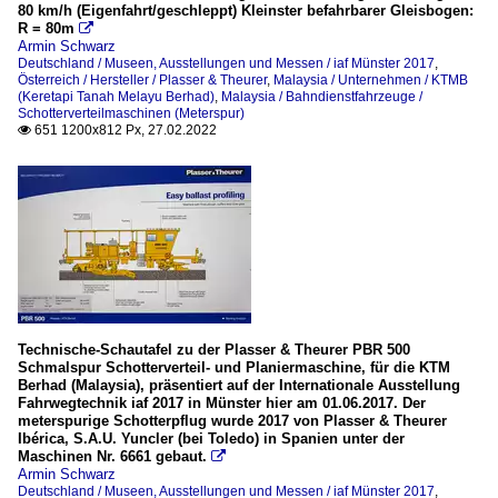
80 km/h (Eigenfahrt/geschleppt) Kleinster befahrbarer Gleisbogen:
R = 80m

Armin Schwarz
Deutschland / Museen, Ausstellungen und Messen / iaf Münster 2017
,
Österreich / Hersteller / Plasser & Theurer
,
Malaysia / Unternehmen / KTMB
(Keretapi Tanah Melayu Berhad)
,
Malaysia / Bahndienstfahrzeuge /
Schotterverteilmaschinen (Meterspur)
651 1200x812 Px, 27.02.2022

Technische-Schautafel zu der Plasser & Theurer PBR 500
Schmalspur Schotterverteil- und Planiermaschine, für die KTM
Berhad (Malaysia), präsentiert auf der Internationale Ausstellung
Fahrwegtechnik iaf 2017 in Münster hier am 01.06.2017. Der
meterspurige Schotterpflug wurde 2017 von Plasser & Theurer
Ibérica, S.A.U. Yuncler (bei Toledo) in Spanien unter der
Maschinen Nr. 6661 gebaut.

Armin Schwarz
Deutschland / Museen, Ausstellungen und Messen / iaf Münster 2017
,