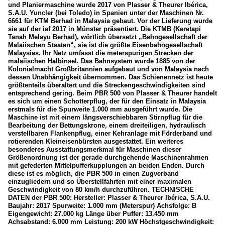
und Planiermaschine wurde 2017 von Plasser & Theurer Ibérica,
S.A.U. Yuncler (bei Toledo) in Spanien unter der Maschinen Nr.
6661 für KTM Berhad in Malaysia gebaut. Vor der Lieferung wurde
sie auf der iaf 2017 in Münster präsentiert. Die KTMB (Keretapi
Tanah Melayu Berhad), wörtlich übersetzt „Bahngesellschaft der
Malaiischen Staaten“, sie ist die größte Eisenbahngesellschaft
Malaysias. Ihr Netz umfasst die meterspurigen Strecken der
malaiischen Halbinsel. Das Bahnsystem wurde 1885 von der
Kolonialmacht Großbritannien aufgebaut und von Malaysia nach
dessen Unabhängigkeit übernommen. Das Schienennetz ist heute
größtenteils überaltert und die Streckengeschwindigkeiten sind
entsprechend gering. Beim PBR 500 von Plasser & Theurer handelt
es sich um einen Schotterpflug, der für den Einsatz in Malaysia
erstmals für die Spurweite 1.000 mm ausgeführt wurde. Die
Maschine ist mit einem längsverschiebbaren Stirnpflug für die
Bearbeitung der Bettungskrone, einem dreiteiligen, hydraulisch
verstellbaren Flankenpflug, einer Kehranlage mit Förderband und
rotierenden Kleineisenbürsten ausgestattet. Ein weiteres
besonderes Ausstattungsmerkmal für Maschinen dieser
Größenordnung ist der gerade durchgehende Maschinenrahmen
mit gefederten Mittelpufferkupplungen an beiden Enden. Durch
diese ist es möglich, die PBR 500 in einen Zugverband
einzugliedern und so Überstellfahrten mit einer maximalen
Geschwindigkeit von 80 km/h durchzuführen. TECHNISCHE
DATEN der PBR 500: Hersteller: Plasser & Theurer Ibérica, S.A.U.
Baujahr: 2017 Spurweite: 1.000 mm (Meterspur) Achsfolge: B
Eigengewicht: 27.000 kg Länge über Puffer: 13.450 mm
Achsabstand: 6.000 mm Leistung: 200 kW Höchstgeschwindigkeit: