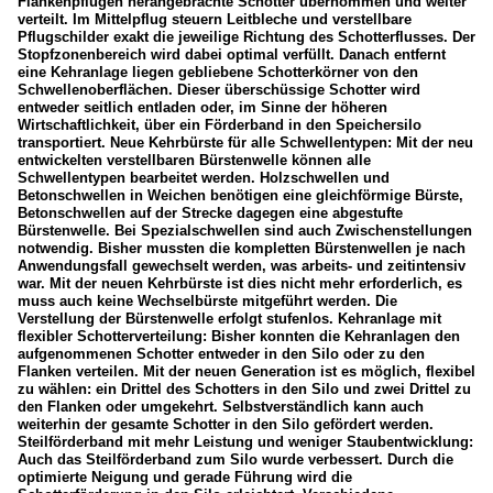
Flankenpflügen herangebrachte Schotter übernommen und weiter
verteilt. Im Mittelpflug steuern Leitbleche und verstellbare
Pflugschilder exakt die jeweilige Richtung des Schotterflusses. Der
Stopfzonenbereich wird dabei optimal verfüllt. Danach entfernt
eine Kehranlage liegen gebliebene Schotterkörner von den
Schwellenoberflächen. Dieser überschüssige Schotter wird
entweder seitlich entladen oder, im Sinne der höheren
Wirtschaftlichkeit, über ein Förderband in den Speichersilo
transportiert. Neue Kehrbürste für alle Schwellentypen: Mit der neu
entwickelten verstellbaren Bürstenwelle können alle
Schwellentypen bearbeitet werden. Holzschwellen und
Betonschwellen in Weichen benötigen eine gleichförmige Bürste,
Betonschwellen auf der Strecke dagegen eine abgestufte
Bürstenwelle. Bei Spezialschwellen sind auch Zwischenstellungen
notwendig. Bisher mussten die kompletten Bürstenwellen je nach
Anwendungsfall gewechselt werden, was arbeits- und zeitintensiv
war. Mit der neuen Kehrbürste ist dies nicht mehr erforderlich, es
muss auch keine Wechselbürste mitgeführt werden. Die
Verstellung der Bürstenwelle erfolgt stufenlos. Kehranlage mit
flexibler Schotterverteilung: Bisher konnten die Kehranlagen den
aufgenommenen Schotter entweder in den Silo oder zu den
Flanken verteilen. Mit der neuen Generation ist es möglich, flexibel
zu wählen: ein Drittel des Schotters in den Silo und zwei Drittel zu
den Flanken oder umgekehrt. Selbstverständlich kann auch
weiterhin der gesamte Schotter in den Silo gefördert werden.
Steilförderband mit mehr Leistung und weniger Staubentwicklung:
Auch das Steilförderband zum Silo wurde verbessert. Durch die
optimierte Neigung und gerade Führung wird die