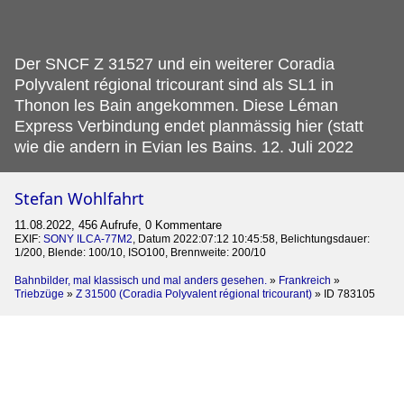
Der SNCF Z 31527 und ein weiterer Coradia
Polyvalent régional tricourant sind als SL1 in
Thonon les Bain angekommen.
Diese Léman
Express Verbindung endet planmässig hier (statt
wie die andern in Evian les Bains. 12. Juli 2022
Stefan Wohlfahrt
11.08.2022, 456 Aufrufe, 0 Kommentare
EXIF:
SONY ILCA-77M2
, Datum 2022:07:12 10:45:58, Belichtungsdauer:
1/200, Blende: 100/10, ISO100, Brennweite: 200/10
Bahnbilder, mal klassisch und mal anders gesehen.
»
Frankreich
»
Triebzüge
»
Z 31500 (Coradia Polyvalent régional tricourant)
»
ID 783105