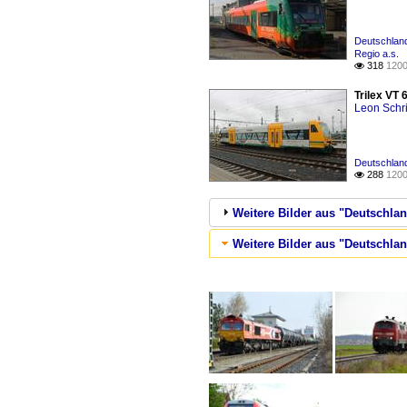
Deutschland
Regio a.s.
318
1200

Trilex VT
Leon Schri
Deutschland
288
1200

Weitere Bilder aus "Deutschlan
Weitere Bilder aus "Deutschland