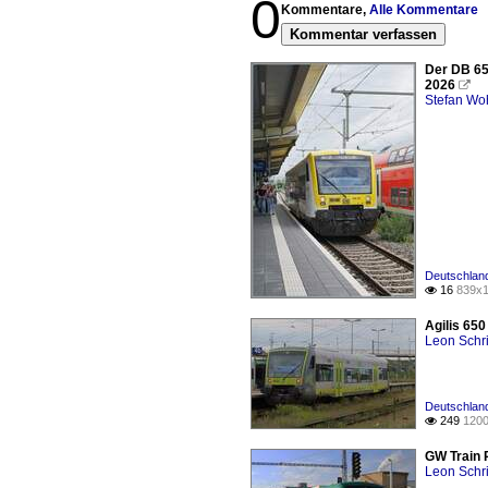
0
Kommentare,
Alle Kommentare
Kommentar verfassen
Der DB 650
2026

Stefan Woh
Deutschland
16
839x1

Agilis 65
Leon Schri
Deutschland
249
1200

GW Train 
Leon Schri