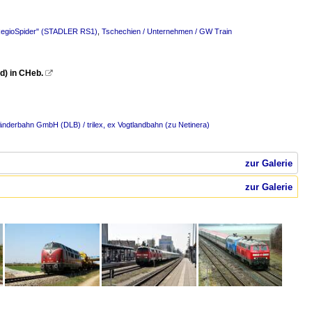
"RegioSpider" (STADLER RS1)
,
Tschechien / Unternehmen / GW Train
d) in CHeb.

änderbahn GmbH (DLB) / trilex, ex Vogtlandbahn (zu Netinera)
zur Galerie
zur Galerie