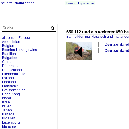
hellertal.startbilder.de
Forum
Impressum
650 112 und ein weiterer 650 bei
Bahnbilder, mal klassisch und mal ande
allgemein Europa
Argentinien
Deutschland 
Belgien
Bosnien-Herzegowina
Deutschland 
Brasilien
Bulgarien
China
Dänemark
Deutschland
Elfenbeinküste
Estland
Finnland
Frankreich
Großbritannien
Hong Kong
Irland
Israel
Italien
Japan
Kanada
Kroatien
Luxemburg
Malaysia