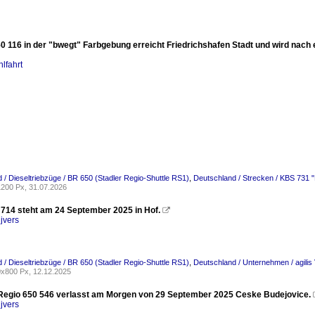
 116 in der "bwegt" Farbgebung erreicht Friedrichshafen Stadt und wird nach ei
lfahrt
 / Dieseltriebzüge / BR 650 (Stadler Regio-Shuttle RS1)
,
Deutschland / Strecken / KBS 731 "
200 Px, 31.07.2026
0 714 steht am 24 September 2025 in Hof.

jvers
 / Dieseltriebzüge / BR 650 (Stadler Regio-Shuttle RS1)
,
Deutschland / Unternehmen / agili
x800 Px, 12.12.2025
Regio 650 546 verlasst am Morgen von 29 September 2025 Ceske Budejovice.
jvers