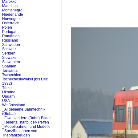
Marokko
Mauritius
Montenegro
Niederlande
Norwegen
Österreich
Polen
Portugal
Rumänien
Russland
Schweden
Schweiz
Serbien
Slowakei
Slowenien
Spanien
Tansania
Tschechien
Tschechoslowakei (bis Dez.
1992)
Türkei
Ukraine
Ungarn
USA
Weißrussland
_Allgemeine Bahntechnik
(Global)
_Etwas andere (Bahn)-Bilder
_Hellertal startbilder-Treffen
_Modellbahnen und Modelle
_Spezifikationen von
Triebfahrzeugen