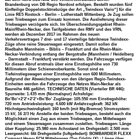
Brandenburg von DB Regio Nordost erfolgen. Bestellt wurden fünf
fünfteilige Doppelstocktriebzüge der Art „Twindexx Vario“] für die
Linie RE5 Rostock – Berlin – Lutherstadt Wittenberg. Je Zug sollen
zwei Triebwagen zum Einsatz kommen. Die Auslieferung dieser
Triebwagen verzögerte sich. Im Überschneidungsgebiet Rhein-
Main/Rhein-Neckar, den Tarifgebieten des RMV und des VRN,
werden ab Dezember 2017 im Rahmen des neuen
Verkehrsvertrages 7 drei- und 17 vierteilige fabrikneue Twindexx-
Züge ohne reine Steuerwagen eingesetzt. Damit sollen die
Riedbahn Mannheim – Biblis – Frankfurt und die Rhein-Main-
Neckar-Verbindung entlang der Bergstraße (Mannheim / Heidelberg
– Darmstadt – Frankfurt) verstärkt werden. Die Fahrzeuge verfügen
für diesen Abruf erstmals über eine Einstiegshöhe von 730
Millimetern über Schienenoberkante. Sonst sind es
Tiefeinstiegswagen einer Einstiegshöhe von 600 Millimetern.
Aufgrund der Abweichungen von den übrigen Regio-Twindexx-
Einheiten werden die Fahrzeuge des Netzes Main-Neckar als
Baureihe 446 geführt. TECHNISCHE DATEN (Vierteiler BR 446):
Spurweite: 1.435 mm (Normalspur) Achsfolge:
Bo’Bo‘+2‘2‘+2‘2‘+Bo’Bo‘ Zuglänge: 105.550 mm Einstiegshöhe:
720 mm Antriebsleistung: 4.600 kW Anfahrzugkraft: 362 kN
Höchstgeschwindigkeit: 160 km/h (mit Mg-Bremse) Stromsystem:
15 kV, 16 2/3 Hz Anstelle der beiden Triebwagen, besteht auch die
Möglichkeit einen Zug aus einem Triebwagen, den Mittelwagen
und einem Steuerwagen zusammen zustellen. Triebwagen: Länge
über Kupplung: 25.980 mm Achsstand im Drehgestell: 2.500 mm
Leergewicht: 66t Drehgestelle (luftgefedert): BOMBARDIER FLEXX
Compact Heavy FCH Mittelwagen (Typ Görlitz IX) : Länge über