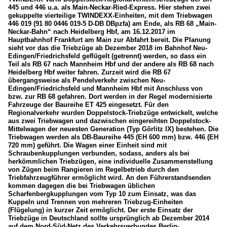
445 und 446 u.a. als Main-Neckar-Ried-Express. Hier stehen zwei
gekuppelte vierteilige TWINDEXX-Einheiten, mit dem Triebwagen
446 019 (91 80 0446 019-5 D-DB DBpzfa) am Ende, als RB 68 „Main-
Neckar-Bahn“ nach Heidelberg Hbf, am 16.12.2017 im
Hauptbahnhof Frankfurt am Main zur Abfahrt bereit. Die Planung
sieht vor das die Triebzüge ab Dezember 2018 im Bahnhof Neu-
Edingen/Friedrichsfeld geflügelt (getrennt) werden, so dass ein
Teil als RB 67 nach Mannheim Hbf und der andere als RB 68 nach
Heidelberg Hbf weiter fahren. Zurzeit wird die RB 67
übergangsweise als Pendelverkehr zwischen Neu-
Edingen/Friedrichsfeld und Mannheim Hbf mit Anschluss von
bzw. zur RB 68 gefahren. Dort werden in der Regel modernisierte
Fahrzeuge der Baureihe ET 425 eingesetzt. Für den
Regionalverkehr wurden Doppelstock-Triebzüge entwickelt, welche
aus zwei Triebwagen und dazwischen eingereihten Doppelstock-
Mittelwagen der neuesten Generation (Typ Görlitz IX) bestehen. Die
Triebwagen werden als DB-Baureihe 445 (EH 600 mm) bzw. 446 (EH
720 mm) geführt. Die Wagen einer Einheit sind mit
Schraubenkupplungen verbunden, sodass, anders als bei
herkömmlichen Triebzügen, eine individuelle Zusammenstellung
von Zügen beim Rangieren im Regelbetrieb durch den
Triebfahrzeugführer ermöglicht wird. An den Führerstandsenden
kommen dagegen die bei Triebwagen üblichen
Scharfenbergkupplungen vom Typ 10 zum Einsatz, was das
Kuppeln und Trennen von mehreren Triebzug-Einheiten
(Flügelung) in kurzer Zeit ermöglicht. Der erste Einsatz der
Triebzüge in Deutschland sollte ursprünglich ab Dezember 2014
auf dem Nord-Süd-Netz des Verkehrsverbundes Berlin-