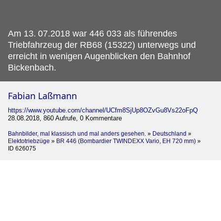
Am 13.
07.2018 war 446 033 als führendes
Triebfahrzeug der RB68 (15322) unterwegs und
erreicht in wenigen Augenblicken den Bahnhof
Bickenbach.
Fabian Laßmann
https://www.youtube.com/channel/UCfm8SjUp8OZvGu8Vs22oFpQ
28.08.2018, 860 Aufrufe, 0 Kommentare
Bahnbilder, mal klassisch und mal anders gesehen.
»
Deutschland
»
Elektotriebzüge
»
BR 446 (Bombardier TWINDEXX Vario, EH 720 mm)
»
ID 626075