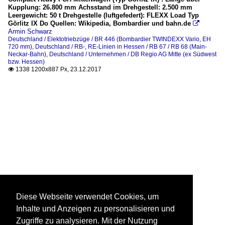
Kupplung: 26.800 mm Achsstand im Drehgestell: 2.500 mm
Leergewicht: 50 t Drehgestelle (luftgefedert): FLEXX Load Typ
Görlitz IX Do Quellen: Wikipedia, Bombardier und bahn.de

Armin Schwarz
Deutschland / Elektotriebzüge / BR 446 (Bombardier TWINDEXX Vario, EH
720 mm)
,
Deutschland / RB-, RE-Linien in Hessen / RB 67 / RB 68 (Main-
Neckar-Bahn)
,
Deutschland / Unternehmen / DB Regio AG Mitte (ex Südwest
bzw. Hessen)
1338 1200x887 Px, 23.12.2017

Diese Webseite verwendet Cookies, um
Inhalte und Anzeigen zu personalisieren und
Zugriffe zu analysieren. Mit der Nutzung