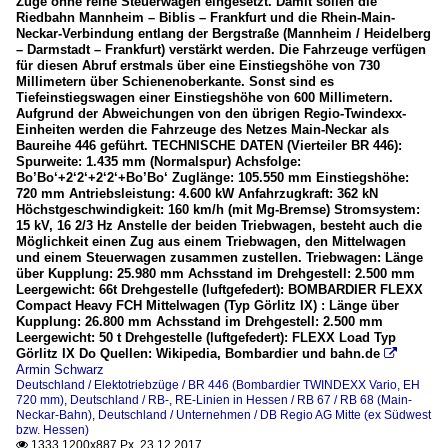
Züge ohne reine Steuerwagen eingesetzt. Damit sollen die
Riedbahn Mannheim – Biblis – Frankfurt und die Rhein-Main-
Neckar-Verbindung entlang der Bergstraße (Mannheim / Heidelberg
– Darmstadt – Frankfurt) verstärkt werden. Die Fahrzeuge verfügen
für diesen Abruf erstmals über eine Einstiegshöhe von 730
Millimetern über Schienenoberkante. Sonst sind es
Tiefeinstiegswagen einer Einstiegshöhe von 600 Millimetern.
Aufgrund der Abweichungen von den übrigen Regio-Twindexx-
Einheiten werden die Fahrzeuge des Netzes Main-Neckar als
Baureihe 446 geführt. TECHNISCHE DATEN (Vierteiler BR 446):
Spurweite: 1.435 mm (Normalspur) Achsfolge:
Bo’Bo‘+2‘2‘+2‘2‘+Bo’Bo‘ Zuglänge: 105.550 mm Einstiegshöhe:
720 mm Antriebsleistung: 4.600 kW Anfahrzugkraft: 362 kN
Höchstgeschwindigkeit: 160 km/h (mit Mg-Bremse) Stromsystem:
15 kV, 16 2/3 Hz Anstelle der beiden Triebwagen, besteht auch die
Möglichkeit einen Zug aus einem Triebwagen, den Mittelwagen
und einem Steuerwagen zusammen zustellen. Triebwagen: Länge
über Kupplung: 25.980 mm Achsstand im Drehgestell: 2.500 mm
Leergewicht: 66t Drehgestelle (luftgefedert): BOMBARDIER FLEXX
Compact Heavy FCH Mittelwagen (Typ Görlitz IX) : Länge über
Kupplung: 26.800 mm Achsstand im Drehgestell: 2.500 mm
Leergewicht: 50 t Drehgestelle (luftgefedert): FLEXX Load Typ
Görlitz IX Do Quellen: Wikipedia, Bombardier und bahn.de

Armin Schwarz
Deutschland / Elektotriebzüge / BR 446 (Bombardier TWINDEXX Vario, EH
720 mm)
,
Deutschland / RB-, RE-Linien in Hessen / RB 67 / RB 68 (Main-
Neckar-Bahn)
,
Deutschland / Unternehmen / DB Regio AG Mitte (ex Südwest
bzw. Hessen)
1333 1200x887 Px, 23.12.2017
