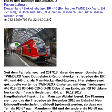
Kürze den Bahnhof Bickenbach.

Fabian Laßmann
Deutschland / Elektotriebzüge / BR 446 (Bombardier TWINDEXX Vario, EH
720 mm)
,
Deutschland / RB-, RE-Linien in Hessen / RB 67 / RB 68 (Main-
Neckar-Bahn)
932 1200x797 Px, 22.04.2018


Seit dem Fahrplanwechsel 2017/18 fahren die neuen Bombardier
TWINDEXX Vario Doppelstock-Regionalverkehrstriebzüge der BR
445 und 446 u.a. als Main-Neckar-Ried-Express. Hier stehen zwei
gekuppelte vierteilige TWINDEXX-Einheiten, mit dem Triebwagen
446 019 (91 80 0446 019-5 D-DB DBpzfa) am Ende, als RB 68 „Main-
Neckar-Bahn“ nach Heidelberg Hbf, am 16.12.2017 im
Hauptbahnhof Frankfurt am Main zur Abfahrt bereit. Die Planung
sieht vor das die Triebzüge ab Dezember 2018 im Bahnhof Neu-
Edingen/Friedrichsfeld geflügelt (getrennt) werden, so dass ein
Teil als RB 67 nach Mannheim Hbf und der andere als RB 68 nach