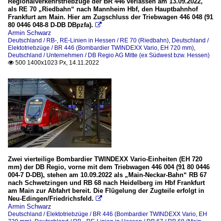
Regionalverkehrstriebzüge der BR 446 verlassen am 13.09.2022,
als RE 70 „Riedbahn“ nach Mannheim Hbf, den Hauptbahnhof
Unternehmen
2021
Frankfurt am Main. Hier am Zugschluss der Triebwagen 446 048 (91
80 0446 048-8 D-DB DBpzfa).

DB Regio AG Mitte (ex Südwest bzw. Hessen)
2022
Armin Schwarz
Deutschland / RB-, RE-Linien in Hessen / RE 70 (Riedbahn)
,
Deutschland /
Elektotriebzüge / BR 446 (Bombardier TWINDEXX Vario, EH 720 mm)
,
Deutschland / Unternehmen / DB Regio AG Mitte (ex Südwest bzw. Hessen)
500 1400x1023 Px, 14.11.2022

Zwei vierteilige Bombardier TWINDEXX Vario-Einheiten (EH 720
mm) der DB Regio, vorne mit dem Triebwagen 446 004 (91 80 0446
004-7 D-DB), stehen am 10.09.2022 als „Main-Neckar-Bahn“ RB 67
nach Schwetzingen und RB 68 nach Heidelberg im Hbf Frankfurt
am Main zur Abfahrt bereit. Die Flügelung der Zugteile erfolgt in
Neu-Edingen/Friedrichsfeld.

Armin Schwarz
Deutschland / Elektotriebzüge / BR 446 (Bombardier TWINDEXX Vario, EH