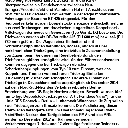
Heidelberg Hbf weiter fahren. Zurzeit wird die RB 67
übergangsweise als Pendelverkehr zwischen Neu-
Edingen/Friedrichsfeld und Mannheim Hbf mit Anschluss von
bzw. zur RB 68 gefahren. Dort werden in der Regel modernisierte
Fahrzeuge der Baureihe ET 425 eingesetzt. Für den
Regionalverkehr wurden Doppelstock-Triebzüge entwickelt, welche
aus zwei Triebwagen und dazwischen eingereihten Doppelstock-
Mittelwagen der neuesten Generation (Typ Görlitz IX) bestehen. Die
Triebwagen werden als DB-Baureihe 445 (EH 600 mm) bzw. 446 (EH
720 mm) geführt. Die Wagen einer Einheit sind mit
Schraubenkupplungen verbunden, sodass, anders als bei
herkömmlichen Triebzügen, eine individuelle Zusammenstellung
von Zügen beim Rangieren im Regelbetrieb durch den
Triebfahrzeugführer ermöglicht wird. An den Führerstandsenden
kommen dagegen die bei Triebwagen üblichen
Scharfenbergkupplungen vom Typ 10 zum Einsatz, was das
Kuppeln und Trennen von mehreren Triebzug-Einheiten
(Flügelung) in kurzer Zeit ermöglicht. Der erste Einsatz der
Triebzüge in Deutschland sollte ursprünglich ab Dezember 2014
auf dem Nord-Süd-Netz des Verkehrsverbundes Berlin-
Brandenburg von DB Regio Nordost erfolgen. Bestellt wurden fünf
fünfteilige Doppelstocktriebzüge der Art „Twindexx Vario“] für die
Linie RE5 Rostock – Berlin – Lutherstadt Wittenberg. Je Zug sollen
zwei Triebwagen zum Einsatz kommen. Die Auslieferung dieser
Triebwagen verzögerte sich. Im Überschneidungsgebiet Rhein-
Main/Rhein-Neckar, den Tarifgebieten des RMV und des VRN,
werden ab Dezember 2017 im Rahmen des neuen
Verkehrsvertrages 7 drei- und 17 vierteilige fabrikneue Twindexx-