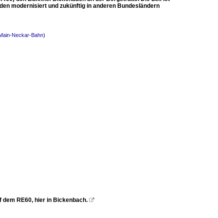
rden modernisiert und zukünftig in anderen Bundesländern
(Main-Neckar-Bahn)
f dem RE60, hier in Bickenbach.
