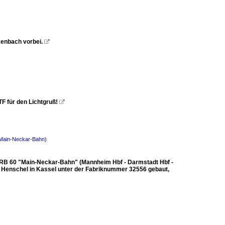
kenbach vorbei.

F für den Lichtgruß!

(Main-Neckar-Bahn)
m RB 60 "Main-Neckar-Bahn" (Mannheim Hbf - Darmstadt Hbf -
on Henschel in Kassel unter der Fabriknummer 32556 gebaut,