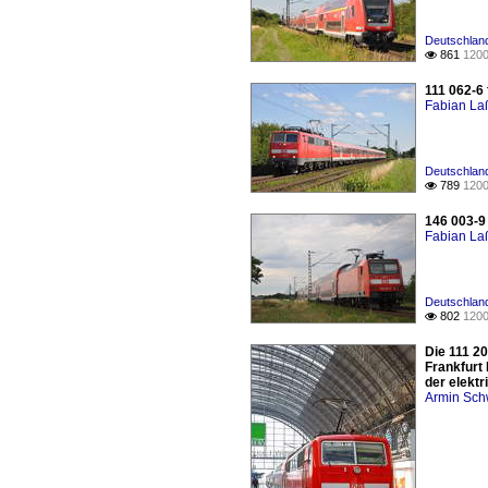
Deutschland
861
1200

111 062-6 
Fabian L
Deutschland
789
1200

146 003-9
Fabian L
Deutschlan
802
1200

Die 111 2
Frankfurt
der elektr
Armin Sch