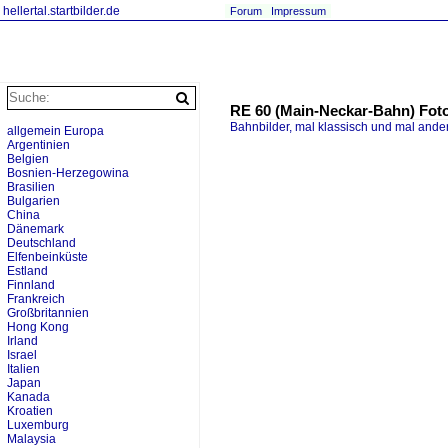
hellertal.startbilder.de
Forum
Impressum
RE 60 (Main-Neckar-Bahn) Fot
Bahnbilder, mal klassisch und mal ande
allgemein Europa
Argentinien
Belgien
Bosnien-Herzegowina
Brasilien
Bulgarien
China
Dänemark
Deutschland
Elfenbeinküste
Estland
Finnland
Frankreich
Großbritannien
Hong Kong
Irland
Israel
Italien
Japan
Kanada
Kroatien
Luxemburg
Malaysia