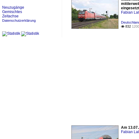
mittlerwe
Neuzugänge
eingesetz
Gemischtes
Fabian L
Zeitachse
Datenschutzerklärung
Deutschlan
832
1200

Am 13.07.
Fabian L