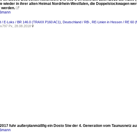
ile wieder in ihrer alten Heimat Nordrhein-Westfalen, die Doppelstockwagen we
t werden.

aßmann
d / E-Loks / BR 146.0 (TRAXX P160 AC1)
,
Deutschland / RB-, RE-Linien in Hessen / RE 60 
x797 Px, 28.08.2018

2017 fuhr außerplanmäßfig ein Dosto Stw der 4. Generation vom Taunusnetz au
aßmann