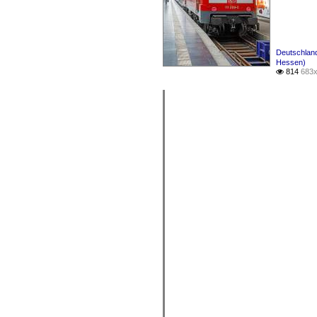
Deutschland
Hessen)
814
683x
