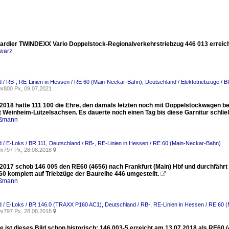
rdier TWINDEXX Vario Doppelstock-Regionalverkehrstriebzug 446 013 erreich
warz
 / RB-, RE-Linien in Hessen / RE 60 (Main-Neckar-Bahn)
,
Deutschland / Elektotriebzüge /
x800 Px, 09.07.2021
2018 hatte 111 100 die Ehre, den damals letzten noch mit Doppelstockwagen 
t Weinheim-Lützelsachsen. Es dauerte noch einen Tag bis diese Garnitur schließ
aßmann
 / E-Loks / BR 111
,
Deutschland / RB-, RE-Linien in Hessen / RE 60 (Main-Neckar-Bahn)
x797 Px, 28.08.2018

2017 schob 146 005 den RE60 (4656) nach Frankfurt (Main) Hbf und durchfährt 
60 komplett auf Triebzüge der Baureihe 446 umgestellt.

aßmann
d / E-Loks / BR 146.0 (TRAXX P160 AC1)
,
Deutschland / RB-, RE-Linien in Hessen / RE 60 
x797 Px, 28.08.2018

le ist dieses Bild schon historisch: 146 003-5 erreicht am 13.07.2018 als RE60