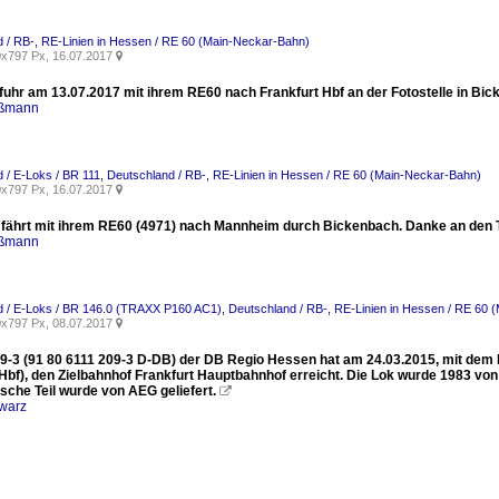
 / RB-, RE-Linien in Hessen / RE 60 (Main-Neckar-Bahn)
x797 Px, 16.07.2017

fuhr am 13.07.2017 mit ihrem RE60 nach Frankfurt Hbf an der Fotostelle in Bic
aßmann
 / E-Loks / BR 111
,
Deutschland / RB-, RE-Linien in Hessen / RE 60 (Main-Neckar-Bahn)
x797 Px, 16.07.2017

 fährt mit ihrem RE60 (4971) nach Mannheim durch Bickenbach. Danke an den T
aßmann
d / E-Loks / BR 146.0 (TRAXX P160 AC1)
,
Deutschland / RB-, RE-Linien in Hessen / RE 60 
x797 Px, 08.07.2017

09-3 (91 80 6111 209-3 D-DB) der DB Regio Hessen hat am 24.03.2015, mit de
 Hbf), den Zielbahnhof Frankfurt Hauptbahnhof erreicht. Die Lok wurde 1983 v
ische Teil wurde von AEG geliefert.

warz