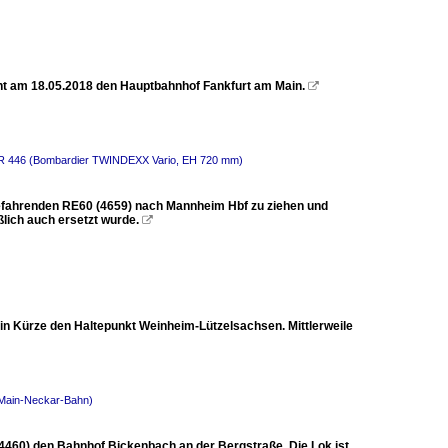
t am 18.05.2018 den Hauptbahnhof Fankfurt am Main.

 BR 446 (Bombardier TWINDEXX Vario, EH 720 mm)
befahrenden RE60 (4659) nach Mannheim Hbf zu ziehen und
lich auch ersetzt wurde.

in Kürze den Haltepunkt Weinheim-Lützelsachsen. Mittlerweile
(Main-Neckar-Bahn)
 (4460) den Bahnhof Bickenbach an der Bergstraße. Die Lok ist