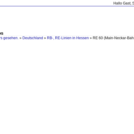
Hallo Gast, 
os
rs gesehen.
»
Deutschland
»
RB-, RE-Linien in Hessen
»
RE 60 (Main-Neckar-Bah