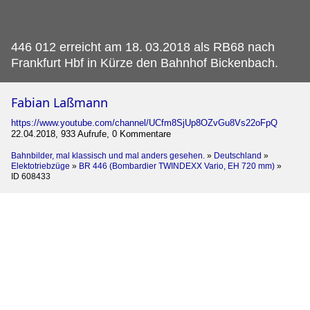
446 012 erreicht am 18.
03.2018 als RB68 nach
Frankfurt Hbf in Kürze den Bahnhof Bickenbach.
Fabian Laßmann
https://www.youtube.com/channel/UCfm8SjUp8OZvGu8Vs22oFpQ
22.04.2018, 933 Aufrufe, 0 Kommentare
Bahnbilder, mal klassisch und mal anders gesehen.
»
Deutschland
»
Elektotriebzüge
»
BR 446 (Bombardier TWINDEXX Vario, EH 720 mm)
»
ID 608433