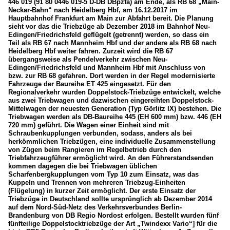
446 019 (91 80 0446 019-5 D-DB DBpzfa) am Ende, als RB 68 „Main-
Neckar-Bahn“ nach Heidelberg Hbf, am 16.12.2017 im
Hauptbahnhof Frankfurt am Main zur Abfahrt bereit. Die Planung
sieht vor das die Triebzüge ab Dezember 2018 im Bahnhof Neu-
Edingen/Friedrichsfeld geflügelt (getrennt) werden, so dass ein
Teil als RB 67 nach Mannheim Hbf und der andere als RB 68 nach
Heidelberg Hbf weiter fahren. Zurzeit wird die RB 67
übergangsweise als Pendelverkehr zwischen Neu-
Edingen/Friedrichsfeld und Mannheim Hbf mit Anschluss von
bzw. zur RB 68 gefahren. Dort werden in der Regel modernisierte
Fahrzeuge der Baureihe ET 425 eingesetzt. Für den
Regionalverkehr wurden Doppelstock-Triebzüge entwickelt, welche
aus zwei Triebwagen und dazwischen eingereihten Doppelstock-
Mittelwagen der neuesten Generation (Typ Görlitz IX) bestehen. Die
Triebwagen werden als DB-Baureihe 445 (EH 600 mm) bzw. 446 (EH
720 mm) geführt. Die Wagen einer Einheit sind mit
Schraubenkupplungen verbunden, sodass, anders als bei
herkömmlichen Triebzügen, eine individuelle Zusammenstellung
von Zügen beim Rangieren im Regelbetrieb durch den
Triebfahrzeugführer ermöglicht wird. An den Führerstandsenden
kommen dagegen die bei Triebwagen üblichen
Scharfenbergkupplungen vom Typ 10 zum Einsatz, was das
Kuppeln und Trennen von mehreren Triebzug-Einheiten
(Flügelung) in kurzer Zeit ermöglicht. Der erste Einsatz der
Triebzüge in Deutschland sollte ursprünglich ab Dezember 2014
auf dem Nord-Süd-Netz des Verkehrsverbundes Berlin-
Brandenburg von DB Regio Nordost erfolgen. Bestellt wurden fünf
fünfteilige Doppelstocktriebzüge der Art „Twindexx Vario“] für die