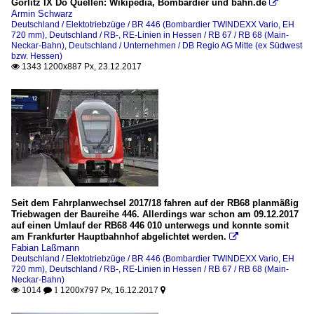
Görlitz IX Do Quellen: Wikipedia, Bombardier und bahn.de

Armin Schwarz
Deutschland / Elektotriebzüge / BR 446 (Bombardier TWINDEXX Vario, EH
720 mm)
,
Deutschland / RB-, RE-Linien in Hessen / RB 67 / RB 68 (Main-
Neckar-Bahn)
,
Deutschland / Unternehmen / DB Regio AG Mitte (ex Südwest
bzw. Hessen)
1343 1200x887 Px, 23.12.2017

Seit dem Fahrplanwechsel 2017/18 fahren auf der RB68 planmäßig
Triebwagen der Baureihe 446. Allerdings war schon am 09.12.2017
auf einen Umlauf der RB68 446 010 unterwegs und konnte somit
am Frankfurter Hauptbahnhof abgelichtet werden.

Fabian Laßmann
Deutschland / Elektotriebzüge / BR 446 (Bombardier TWINDEXX Vario, EH
720 mm)
,
Deutschland / RB-, RE-Linien in Hessen / RB 67 / RB 68 (Main-
Neckar-Bahn)
1014
1200x797 Px, 16.12.2017

 1
