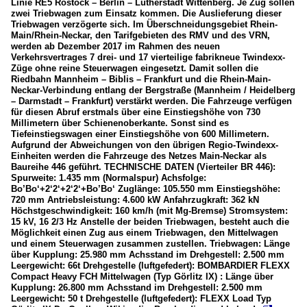
Linie RE5 Rostock – Berlin – Lutherstadt Wittenberg. Je Zug sollen
zwei Triebwagen zum Einsatz kommen. Die Auslieferung dieser
Triebwagen verzögerte sich. Im Überschneidungsgebiet Rhein-
Main/Rhein-Neckar, den Tarifgebieten des RMV und des VRN,
werden ab Dezember 2017 im Rahmen des neuen
Verkehrsvertrages 7 drei- und 17 vierteilige fabrikneue Twindexx-
Züge ohne reine Steuerwagen eingesetzt. Damit sollen die
Riedbahn Mannheim – Biblis – Frankfurt und die Rhein-Main-
Neckar-Verbindung entlang der Bergstraße (Mannheim / Heidelberg
– Darmstadt – Frankfurt) verstärkt werden. Die Fahrzeuge verfügen
für diesen Abruf erstmals über eine Einstiegshöhe von 730
Millimetern über Schienenoberkante. Sonst sind es
Tiefeinstiegswagen einer Einstiegshöhe von 600 Millimetern.
Aufgrund der Abweichungen von den übrigen Regio-Twindexx-
Einheiten werden die Fahrzeuge des Netzes Main-Neckar als
Baureihe 446 geführt. TECHNISCHE DATEN (Vierteiler BR 446):
Spurweite: 1.435 mm (Normalspur) Achsfolge:
Bo’Bo‘+2‘2‘+2‘2‘+Bo’Bo‘ Zuglänge: 105.550 mm Einstiegshöhe:
720 mm Antriebsleistung: 4.600 kW Anfahrzugkraft: 362 kN
Höchstgeschwindigkeit: 160 km/h (mit Mg-Bremse) Stromsystem:
15 kV, 16 2/3 Hz Anstelle der beiden Triebwagen, besteht auch die
Möglichkeit einen Zug aus einem Triebwagen, den Mittelwagen
und einem Steuerwagen zusammen zustellen. Triebwagen: Länge
über Kupplung: 25.980 mm Achsstand im Drehgestell: 2.500 mm
Leergewicht: 66t Drehgestelle (luftgefedert): BOMBARDIER FLEXX
Compact Heavy FCH Mittelwagen (Typ Görlitz IX) : Länge über
Kupplung: 26.800 mm Achsstand im Drehgestell: 2.500 mm
Leergewicht: 50 t Drehgestelle (luftgefedert): FLEXX Load Typ