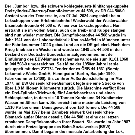
Der „Jumbo“ bzw. die schwere kohlegefeuerte fünffachgekuppelte
Dreizylinder-Güterzug-Dampflokomotive 44 508, ex DB 044 508-0,
Ansicht von der Tenderseite, am 07 Juli 2024 ausgestellt beim
Lokschuppen vom Erlebnisbahnhof Westerwald der Westerwälder
Eisenbahnfreunde 44 508 e. V. hier war Lokschuppenfest. Nun
erstrahlt sie im vollen Glanz, auch die Treib- und Kuppelstangen
sind nun wieder montiert. Die Dampflokomotive 44 508 wurde im
Jahr 1941 von der Lokomotivfabrik Krauss-Maffei in München unter
der Fabriknummer 16113 gebaut und an die DR geliefert. Nach dem
Krieg blieb sie im Westen und wurde so 1949 als 44 508 in den
Bestand der Deutsche Bundesbahn aufgenommen, mit der
Einführung des EDV-Nummernschemas wurde sie zum 01.01.1968
in 044 508-0 umgezeichnet. Seit Mitte der 1950er Jahre ist sie
gekuppelt mit dem 2'2'T34 Tender der ex ÖBB 44 1561 (Borsig
Lokomotiv-Werke GmbH, Hennigsdorf-Berlin, Baujahr 1940,
Fabriknummer 15400). Bis zu ihrer Außerdienststellung im Mai
1977, im BW Gelsenkirchen-Bismarck legte sie eine Strecke von
über 1.9 Millionen Kilometern zurück. Die Maschine verfügt über
ein Drei-Zylinder-Triebwerk, fünf Antriebsachsen und einen
Schlepptender, in dem sie 10 Tonnen Kohle und 34 Kubikmeter
Wasser mitführen kann. Sie erreicht eine maximale Leistung von
1.910 PS bei einem Dienstgewicht von 160 Tonnen. Die 44 508
wurde im Mai 1977 beim Bahnbetriebswerk Gelsenkirchen-
Bismarck außer Dienst gestellt. Die 44 508 ist eine der letzten
erhaltenen Dampflokomotiven ihrer Bauart. Sie wurde im Jahr 1987
durch eine Freizeitgruppe des Bahn-Sozialwerkes (BSW)
übernommen. Damit begann die museale Aufarbeitung der Lok,