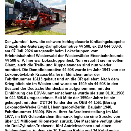
Der „Jumbo“ bzw. die schwere kohlegefeuerte fünffachgekuppelte
Dreizylinder-Güterzug-Dampflokomotive 44 508, ex DB 044 508-0,
am 07 Juli 2024 ausgestellt beim Lokschuppen vom
Erlebnisbahnhof Westerwald der Westerwälder Eisenbahnfreunde
44 508 e. V. hier war Lokschuppenfest. Nun erstrahlt sie im vollen
Glanz, auch die Treib- und Kuppelstangen sind nun wieder
montiert. Die Dampflokomotive 44 508 wurde im Jahr 1941 von der
Lokomotivfabrik Krauss-Maffei in München unter der
Fabriknummer 16113 gebaut und an die DR geliefert. Nach dem
Krieg blieb sie im Westen und wurde so 1949 als 44 508 in den
Bestand der Deutsche Bundesbahn aufgenommen, mit der
Einführung des EDV-Nummernschemas wurde sie zum 01.01.1968
in 044 508-0 umgezeichnet. Seit Mitte der 1950er Jahre ist sie
gekuppelt mit dem 2'2'T34 Tender der ex ÖBB 44 1561 (Borsig
Lokomotiv-Werke GmbH, Hennigsdorf-Berlin, Baujahr 1940,
Fabriknummer 15400). Bis zu ihrer Außerdienststellung im Mai
1977, im BW Gelsenkirchen-Bismarck legte sie eine Strecke von
über 1.9 Millionen Kilometern zurück. Die Maschine verfügt über
ein Drei-Zylinder-Triebwerk, fünf Antriebsachsen und einen
Schlepptender, in dem sie 10 Tonnen Kohle und 34 Kubikmeter