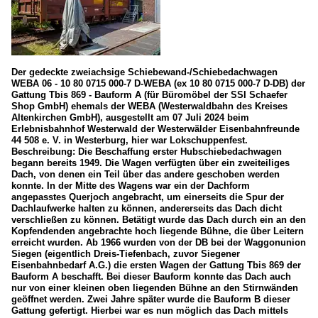
Der gedeckte zweiachsige Schiebewand-/Schiebedachwagen
WEBA 06 - 10 80 0715 000-7 D-WEBA (ex 10 80 0715 000-7 D-DB) der
Gattung Tbis 869 - Bauform A (für Büromöbel der SSI Schaefer
Shop GmbH) ehemals der WEBA (Westerwaldbahn des Kreises
Altenkirchen GmbH), ausgestellt am 07 Juli 2024 beim
Erlebnisbahnhof Westerwald der Westerwälder Eisenbahnfreunde
44 508 e. V. in Westerburg, hier war Lokschuppenfest.
Beschreibung: Die Beschaffung erster Hubschiebedachwagen
begann bereits 1949. Die Wagen verfügten über ein zweiteiliges
Dach, von denen ein Teil über das andere geschoben werden
konnte. In der Mitte des Wagens war ein der Dachform
angepasstes Querjoch angebracht, um einerseits die Spur der
Dachlaufwerke halten zu können, andererseits das Dach dicht
verschließen zu können. Betätigt wurde das Dach durch ein an den
Kopfendenden angebrachte hoch liegende Bühne, die über Leitern
erreicht wurden. Ab 1966 wurden von der DB bei der Waggonunion
Siegen (eigentlich Dreis-Tiefenbach, zuvor Siegener
Eisenbahnbedarf A.G.) die ersten Wagen der Gattung Tbis 869 der
Bauform A beschafft. Bei dieser Bauform konnte das Dach auch
nur von einer kleinen oben liegenden Bühne an den Stirnwänden
geöffnet werden. Zwei Jahre später wurde die Bauform B dieser
Gattung gefertigt. Hierbei war es nun möglich das Dach mittels