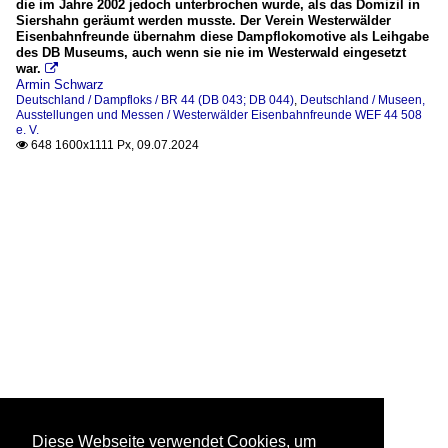
die im Jahre 2002 jedoch unterbrochen wurde, als das Domizil in
Siershahn geräumt werden musste. Der Verein Westerwälder
Eisenbahnfreunde übernahm diese Dampflokomotive als Leihgabe
des DB Museums, auch wenn sie nie im Westerwald eingesetzt
war.

Armin Schwarz
Deutschland / Dampfloks / BR 44 (DB 043; DB 044)
,
Deutschland / Museen,
Ausstellungen und Messen / Westerwälder Eisenbahnfreunde WEF 44 508
e. V.
648 1600x1111 Px, 09.07.2024

Diese Webseite verwendet Cookies, um