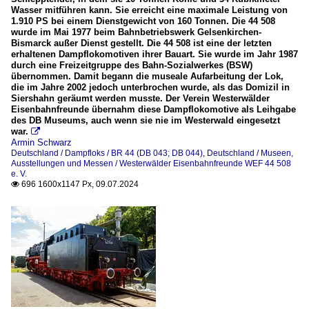
Wasser mitführen kann. Sie erreicht eine maximale Leistung von
1.910 PS bei einem Dienstgewicht von 160 Tonnen. Die 44 508
wurde im Mai 1977 beim Bahnbetriebswerk Gelsenkirchen-
Bismarck außer Dienst gestellt. Die 44 508 ist eine der letzten
erhaltenen Dampflokomotiven ihrer Bauart. Sie wurde im Jahr 1987
durch eine Freizeitgruppe des Bahn-Sozialwerkes (BSW)
übernommen. Damit begann die museale Aufarbeitung der Lok,
die im Jahre 2002 jedoch unterbrochen wurde, als das Domizil in
Siershahn geräumt werden musste. Der Verein Westerwälder
Eisenbahnfreunde übernahm diese Dampflokomotive als Leihgabe
des DB Museums, auch wenn sie nie im Westerwald eingesetzt
war.

Armin Schwarz
Deutschland / Dampfloks / BR 44 (DB 043; DB 044)
,
Deutschland / Museen,
Ausstellungen und Messen / Westerwälder Eisenbahnfreunde WEF 44 508
e. V.
696 1600x1147 Px, 09.07.2024
