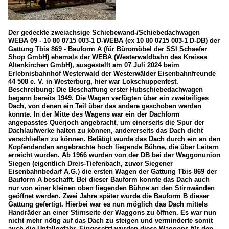
Der gedeckte zweiachsige Schiebewand-/Schiebedachwagen
WEBA 09 - 10 80 0715 003-1 D-WEBA (ex 10 80 0715 003-1 D-DB) der
Gattung Tbis 869 - Bauform A (für Büromöbel der SSI Schaefer
Shop GmbH) ehemals der WEBA (Westerwaldbahn des Kreises
Altenkirchen GmbH), ausgestellt am 07 Juli 2024 beim
Erlebnisbahnhof Westerwald der Westerwälder Eisenbahnfreunde
44 508 e. V. in Westerburg, hier war Lokschuppenfest.
Beschreibung: Die Beschaffung erster Hubschiebedachwagen
begann bereits 1949. Die Wagen verfügten über ein zweiteiliges
Dach, von denen ein Teil über das andere geschoben werden
konnte. In der Mitte des Wagens war ein der Dachform
angepasstes Querjoch angebracht, um einerseits die Spur der
Dachlaufwerke halten zu können, andererseits das Dach dicht
verschließen zu können. Betätigt wurde das Dach durch ein an den
Kopfendenden angebrachte hoch liegende Bühne, die über Leitern
erreicht wurden. Ab 1966 wurden von der DB bei der Waggonunion
Siegen (eigentlich Dreis-Tiefenbach, zuvor Siegener
Eisenbahnbedarf A.G.) die ersten Wagen der Gattung Tbis 869 der
Bauform A beschafft. Bei dieser Bauform konnte das Dach auch
nur von einer kleinen oben liegenden Bühne an den Stirnwänden
geöffnet werden. Zwei Jahre später wurde die Bauform B dieser
Gattung gefertigt. Hierbei war es nun möglich das Dach mittels
Handräder an einer Stirnseite der Waggons zu öffnen. Es war nun
nicht mehr nötig auf das Dach zu steigen und verminderte somit
auch die Unfallgefahr. Eingesetzt wurden diese Waggons für den