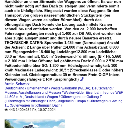
Handräder an einer Stirnseite der Waggons zu öffnen. Es war nun
nicht mehr nötig auf das Dach zu steigen und verminderte somit
auch die Unfallgefahr. Eingesetzt wurden diese Waggons für den
Transport von großen nässeempfindlichen Stückgütern (bei
diesem Wagen waren es später Büromöbel), durch das
öffnungsfähige Dach könnte die Ladung auch mittels Kranen
schnell be- und entladen werden. Von den ca. 2.000 beschafften
Fahrzeugen gelangten noch gut 1.400 zur DB AG, dort wurden sie
aber zügig ausgemustert und durch neuere Bauarten ersetzt.
TECHNISCHE DATEN: Spurweite: 1.435 mm (Normalspur) Anzahl
der Achsen: 2 Länge über Puffer :14.000 mm Achsabstand: 8.000
mm Eigengewicht: 18.400 kg Ladelänge:12.800 mm Ladefläche:
33,0 m² Rauminhalt: 85,0 m³ Seitenwand-Türöffnung (B × H): 5.660
× 2.100 mm Lichte Öffnung bei geöffnetem Dach: 6.000 × 2.530 mm
Fußbodenhöhe über SO: 1.200 mm Höchstgeschwindigkeit: 100
km/h Maximales Ladegewicht: 18,5 t (Streckenklasse C oder höher)
Kleinster bef. Gleisbogenradius: 35 m Bremse: Frein O-GP Intern.
Verwendungsfähigkeit: RIV (ursprünglich)

Armin Schwarz
Deutschland / Unternehmen / Westerwaldbahn (WEBA)
,
Deutschland /
Museen, Ausstellungen und Messen / Westerwälder Eisenbahnfreunde WEF
44 508 e. V.
,
Deutschland / Wagen / Güterwagen der Gattung T...
(Güterwagen mit öffnungsf. Dach)
,
allgemein Europa / Güterwagen / Gattung
T... (Güterwagen mit öffnungsf. Dach)
443 1400x984 Px, 10.07.2024
