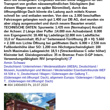
Transport von großen nässeempfindlichen Stückgütern (bei
diesem Wagen waren es später Büromöbel), durch das
öffnungsfähige Dach könnte die Ladung auch mittels Kranen
schnell be- und entladen werden. Von den ca. 2.000 beschafften
Fahrzeugen gelangten noch gut 1.400 zur DB AG, dort wurden sie
aber zügig ausgemustert und durch neuere Bauarten ersetzt.
TECHNISCHE DATEN: Spurweite: 1.435 mm (Normalspur) Anzahl
der Achsen: 2 Länge über Puffer :14.000 mm Achsabstand: 8.000
mm Eigengewicht: 18.400 kg Ladelänge:12.800 mm Ladefläche:
33,0 m² Rauminhalt: 85,0 m³ Seitenwand-Türöffnung (B × H): 5.660
× 2.100 mm Lichte Öffnung bei geöffnetem Dach: 6.000 × 2.530 mm
Fußbodenhöhe über SO: 1.200 mm Höchstgeschwindigkeit: 100
km/h Maximales Ladegewicht: 18,5 t (Streckenklasse C oder höher)
Kleinster bef. Gleisbogenradius: 35 m Bremse: Frein O-GP Intern.
Verwendungsfähigkeit: RIV (ursprünglich)

Armin Schwarz
Deutschland / Unternehmen / Westerwaldbahn (WEBA)
,
Deutschland /
Museen, Ausstellungen und Messen / Westerwälder Eisenbahnfreunde WEF
44 508 e. V.
,
Deutschland / Wagen / Güterwagen der Gattung T...
(Güterwagen mit öffnungsf. Dach)
,
allgemein Europa / Güterwagen / Gattung
T... (Güterwagen mit öffnungsf. Dach)
464 1400x933 Px, 10.07.2024
