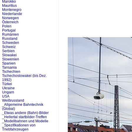
Marokko
Mauritius
Montenegro
Niederlande
Norwegen
Österreich
Polen
Portugal
Rumänien
Russland
Schweden
Schweiz
Serbien
Slowakei
Slowenien
Spanien
Tansania
Tschechien
Tschechoslowakei (bis Dez.
1992)
Türkei
Ukraine
Ungarn
USA
Weißrussland
_Allgemeine Bahntechnik
(Global)
_Etwas andere (Bahn)-Bilder
_Hellertal startbilder-Treffen
_Modellbahnen und Modelle
_Spezifikationen von
Triebfahrzeugen