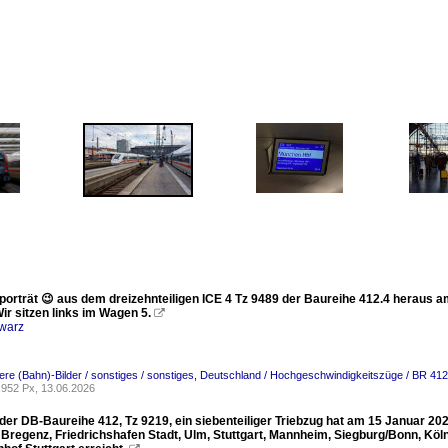
tporträt 😉 aus dem dreizehnteiligen ICE 4 Tz 9489 der Baureihe 412.4 heraus 
Wir sitzen links im Wagen 5.

warz
re (Bahn)-Bilder / sonstiges / sonstiges
,
Deutschland / Hochgeschwindigkeitszüge / BR 412 /
952 Px, 13.06.2026
der DB-Baureihe 412, Tz 9219, ein siebenteiliger Triebzug hat am 15 Januar 20
, Bregenz, Friedrichshafen Stadt, Ulm, Stuttgart, Mannheim, Siegburg/Bonn, Kö