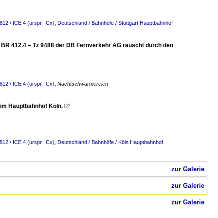
12 / ICE 4 (urspr. ICx)
,
Deutschland / Bahnhöfe / Stuttgart Hauptbahnhof
er BR 412.4 – Tz 9488 der DB Fernverkehr AG rauscht durch den
12 / ICE 4 (urspr. ICx)
,
Nachtschwärmereien
 im Hauptbahnhof Köln.

12 / ICE 4 (urspr. ICx)
,
Deutschland / Bahnhöfe / Köln Hauptbahnhof
zur Galerie
zur Galerie
zur Galerie