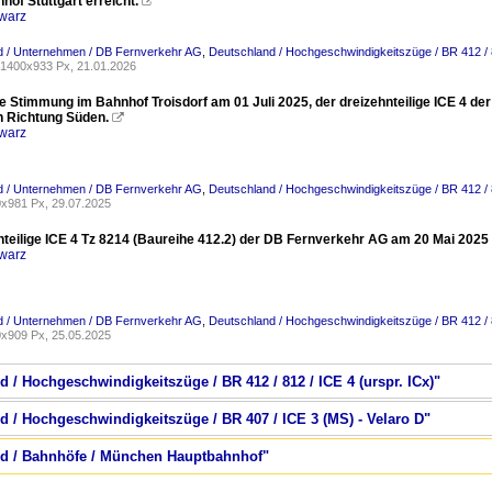
of Stuttgart erreicht.

warz
d / Unternehmen / DB Fernverkehr AG
,
Deutschland / Hochgeschwindigkeitszüge / BR 412 / 8
1400x933 Px, 21.01.2026
e Stimmung im Bahnhof Troisdorf am 01 Juli 2025, der dreizehnteilige ICE 4 d
n Richtung Süden.

warz
d / Unternehmen / DB Fernverkehr AG
,
Deutschland / Hochgeschwindigkeitszüge / BR 412 / 8
x981 Px, 29.07.2025
nteilige ICE 4 Tz 8214 (Baureihe 412.2) der DB Fernverkehr AG am 20 Mai 2025
warz
d / Unternehmen / DB Fernverkehr AG
,
Deutschland / Hochgeschwindigkeitszüge / BR 412 / 8
x909 Px, 25.05.2025
d / Hochgeschwindigkeitszüge / BR 412 / 812 / ICE 4 (urspr. ICx)"
d / Hochgeschwindigkeitszüge / BR 407 / ICE 3 (MS) - Velaro D"
and / Bahnhöfe / München Hauptbahnhof"