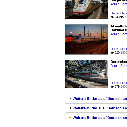
Hauptbahnh
Armin Sch
Deutschlan
248

 2
Abendlich
Bahnhof i
Armin Sch
Deutschlan
320
1400

Der siebe
Armin Sch
Deutschlan
379
1400

Weitere Bilder aus "Deutschlan
Weitere Bilder aus "Deutschlan
Weitere Bilder aus "Deutschl