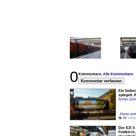
0
Kommentare,
Alle Kommentare
Kommentar verfassen
Ein Selbs
spiegelt. 
Armin Sch
_Etwas ande
29
1400x

Der ICE 4 
Feldkirch