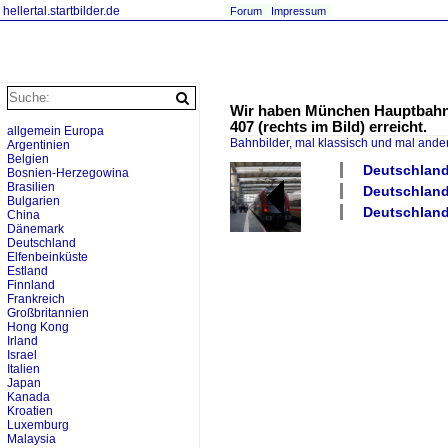
hellertal.startbilder.de
Forum
Impressum
Wir haben München Hauptbahnho
407 (rechts im Bild) erreicht.
allgemein Europa
Bahnbilder, mal klassisch und mal ande
Argentinien
Belgien
Deutschland 
Bosnien-Herzegowina
Brasilien
Deutschland 
Bulgarien
Deutschland
China
Dänemark
Deutschland
Elfenbeinküste
Estland
Finnland
Frankreich
Großbritannien
Hong Kong
Irland
Israel
Italien
Japan
Kanada
Kroatien
Luxemburg
Malaysia