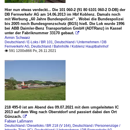
Hier nun etwas verdeckt... Die 101 060-2 (91 80 6101 060-2 D-DB) der
DB Fernverkehr AG am 14.06.2013 im Hbf Koblenz. Damals noch
mit Werbung „60 Jahre Bundespolizei“ . Wobei die Bundespolizei
bis 2005 noch Bundesgrenzschutz (BGS) hieß. Die Lok wurde 1996
bei ABB Daimler-Benz Transportation GmbH (ADTRanz) in Kassel
unter der Fabriknummer 33170 gebaut.

Armin Schwarz
Deutschland / E-Loks / BR 101
,
Deutschland / Unternehmen / DB
Fernverkehr AG
,
Deutschland / Bahnhöfe / Koblenz Hauptbahnhof
591 1200x866 Px, 26.11.2021

218 495-0 ist am Abend des 09.07.2021 mit dem umgeleiteten IC
2013 auf dem Weg nach Oberstdorf und passiert dabei den Ort
Günzach.

Fabian Laßmann
Deutschland / Dieselloks / BR 218 (V 164)
,
Deutschland / Personenzüge /
Intercity-Züge (IC)
,
Deutschland / Unternehmen / DB Fernverkehr AG
,