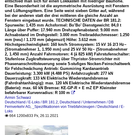
entschied man sich für einen Lokkasten mit niedriger Bauhöhe.
Eine Besonderheit ist die asymmetrische Ausrüstung mit Fenstern
und Lüftungsgittern. Eine Seite weist sieben Gitter auf, während
bei der anderen statt der drei mittleren die gleiche Anzahl an
Fenstern eingebaut wurde. TECHNISCHE DATEN der BR 181.2:
Spurweite: 1.435 mm Achsformel: Bo’Bo’ Dienstgewicht: 84,0 t
Länge über Puffer: 17.940 mm Drehzapfenabstand: 9.000 mm
Achsabstand im Drehgestell: 3.000 mm Treibradduchmesser: 1.250
mm (neu) / 1.170 mm (abgenuzt) Höhe: 3.612 mm
Höchstgeschwindigkeit: 160 km/h Stromsystem: 15 kV 16 2/3 Hz~
(Stromabnehmer 1, 1.950 mm) und 25 kV 50 Hz~ (Stromabnehmer
2, 1.450 mm) Anzahl Fahrmotoren: 4 (á 825 kW) Fahrstufenschalter:
Stufenlose Zugkraftsteuerung über Thyristor-Stromrichter mit
Phasenanschnittsteuerung sowie 5-stufiges Nocken-Feinschaltwerk
für Feldschwächung Antrieb: Gummiring Kardanantrieb
Dauerleistung: 3.300 kW (4.488 PS) Anfahrzugkraft: 277 kN
Dauerzugkraft: 133 kN Elektrische Wiederstandsbremse
(Fahrdrahtanhängig): max. 120 kN Elektrische Wiederstandsbremse
(Baterie): max. 60 kN Bremse: KE-GP-R + E mZ EP Kleinster
befahrbarer Kurvenradius: R 100 m

Armin Schwarz
Deutschland / E-Loks / BR 181.2
,
Deutschland / Unternehmen / DB
Fernverkehr AG
,
_Spezifikationen von Triebfahrzeugen / Deutschland / E-
Loks
664 1200x833 Px, 26.11.2021
