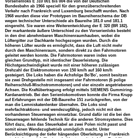
Vorserienloks E 310 001 bis 004 die von der Deutschen
Bundesbahn ab 1966 speziell für den grenzüberschreitenden
Verkehr nach Frankreich und Luxemburg beschafft wurden. Nach
1968 wurden diese vier Prototypen im Baureihenschema der DB
wegen technischer Unterschiede als Baureihe 181.0 und 181.1
eingereiht. Sie waren eine Weiterentwicklung der E 320 (BR 182).
Der markanteste äußere Unterschied zu den Vorserienloks besteht
in den drei abnehmbaren Maschinenraumhauben, wobei die
Lüftergitter zur Dachkante hochgezogen wurden. Durch die
höheren Lüfter wurde es ermöglicht, dass die Luft nicht mehr
durch den Maschinenraum, sondern direkt zu den Fahrmotoren
geleitet werden konnte. Die Fahrmotoren waren indes vom
gleichen Grundtyp, mit identischer Dauerleistung. Die
Höchstgeschwindigkeit wurde mit einer höheren zulässigen
Drehzahl der Elektromotoren von 150 km/h auf 160 km/h
gesteigert. Die Loks haben die Achsfolge Bo'Bo', somit besitzen
sie zwei Drehgestelle mit insgesamt vier Fahrmotoren (6 polige
Reihenschluß-Mischstrommotoren) und vier einzeln angetriebenen
Achsen. Die Kraftübertragung erfolgt mittels SIEMENS Gummiring-
Kardanantrieb. Bei den Serienlokomotiven konnte die Firma Krupp
auf Erfahrungen mit der DB-Baureihe 151 zurückgreifen, von der
man die Lemniskatenlenker übernahm. Die Loks sind
mehrfachtraktions- und wendezugfähig, jedoch nicht mit den
vorhandenen Steuerwagen einsetzbar. Grund dafür ist die bei den
Steuerwagen fehlende Technik für die anderen Stromsysteme. Dies
führt dazu, dass das Steuerkabel an zwei Polen nicht passt und
somit einen Wendezugbetrieb unmöglich macht. Unter
Berücksichtigung der tiefer hängenden Oberleitung in Frankreich