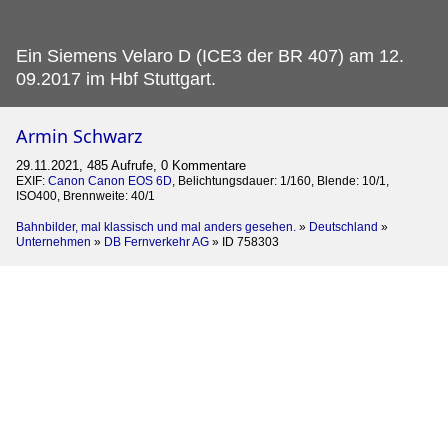
Ein Siemens Velaro D (ICE3 der BR 407) am 12.
09.2017 im Hbf Stuttgart.
Armin Schwarz
29.11.2021, 485 Aufrufe, 0 Kommentare
EXIF:
Canon Canon EOS 6D
, Belichtungsdauer: 1/160, Blende: 10/1,
ISO400, Brennweite: 40/1
Bahnbilder, mal klassisch und mal anders gesehen.
»
Deutschland
»
Unternehmen
»
DB Fernverkehr AG
»
ID 758303