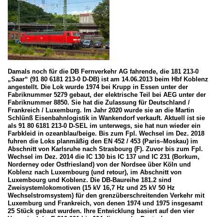
Damals noch für die DB Fernverkehr AG fahrende, die 181 213-0
„Saar“ (91 80 6181 213-0 D-DB) ist am 14.06.2013 beim Hbf Koblenz
angestellt. Die Lok wurde 1974 bei Krupp in Essen unter der
Fabriknummer 5279 gebaut, der elektrische Teil bei AEG unter der
Fabriknummer 8850. Sie hat die Zulassung für Deutschland /
Frankreich / Luxemburg. Im Jahr 2020 wurde sie an die Martin
Schlünß Eisenbahnlogistik in Wankendorf verkauft. Aktuell ist sie
als 91 80 6181 213-0 D-SEL im unterwegs, sie hat nun wieder ein
Farbkleid in ozeanblau/beige. Bis zum Fpl. Wechsel im Dez. 2018
fuhren die Loks planmäßig den EN 452 / 453 (Paris–Moskau) im
Abschnitt von Karlsruhe nach Strasbourg (F). Zuvor bis zum Fpl.
Wechsel im Dez. 2014 die IC 130 bis IC 137 und IC 231 (Borkum,
Norderney oder Ostfriesland) von der Nordsee über Köln und
Koblenz nach Luxembourg (und retour), im Abschnitt von
Luxembourg und Koblenz. Die DB-Baureihe 181.2 sind
Zweisystemlokomotiven (15 kV 16,7 Hz und 25 kV 50 Hz
Wechselstromsystem) für den grenzüberschreitenden Verkehr mit
Luxemburg und Frankreich, von denen 1974 und 1975 insgesamt
25 Stück gebaut wurden. Ihre Entwicklung basiert auf den vier