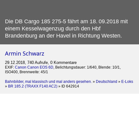
Die DB Cargo 185 275-5 fährt am 18.
09.2018 mit
einem Kesselwagenzug durch den Hbf
Brandenburg an der Havel in Richtung Westen.
Armin Schwarz
29.12.2018, 740 Aufrufe, 0 Kommentare
EXIF:
Canon Canon EOS 6D
, Belichtungsdauer: 1/640, Blende: 10/1,
ISO400, Brennweite: 45/1
Bahnbilder, mal klassisch und mal anders gesehen.
»
Deutschland
»
E-Loks
»
BR 185.2 (TRAXX F140 AC2)
»
ID 642914