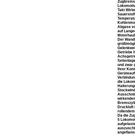
Zugbremse
Lokomotive
Takt Wirb
Sauerstof
Temperatu
Kohlenmon
Abgase vo
auf Lange
Motorhaub
Der Wandl
größtmögl
Gelenkwel
Getriebe 
Achsgetri
Seitenlag
und zwar 
ihrer Kon
Geräteauf
Verbindun
die Lokom
Halterung
Stockwind
Ausschnitt
wirkenden
Bremszyli
Druckluft
rollendem 
Da die Zug
5 Lokomot
aufgelast
auszuschl
angeflans