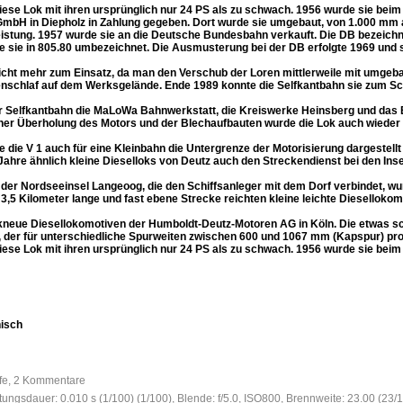
 diese Lok mit ihren ursprünglich nur 24 PS als zu schwach. 1956 wurde sie beim
GmbH in Diepholz in Zahlung gegeben. Dort wurde sie umgebaut, von 1.000 mm
istung. 1957 wurde sie an die Deutsche Bundesbahn verkauft. Die DB bezeichne
e sie in 805.80 umbezeichnet. Die Ausmusterung bei der DB erfolgte 1969 und 
icht mehr zum Einsatz, da man den Verschub der Loren mittlerweile mit umgebaut
enschlaf auf dem Werksgelände. Ende 1989 konnte die Selfkantbahn sie zum S
r Selfkantbahn die MaLoWa Bahnwerkstatt, die Kreiswerke Heinsberg und das 
r Überholung des Motors und der Blechaufbauten wurde die Lok auch wieder m
 die V 1 auch für eine Kleinbahn die Untergrenze der Motorisierung dargestel
hre ähnlich kleine Dieselloks von Deutz auch den Streckendienst bei den Inse
der Nordseeinsel Langeoog, die den Schiffsanleger mit dem Dorf verbindet, wu
 3,5 Kilometer lange und fast ebene Strecke reichten kleine leichte Dieselloko
rikneue Diesellokomotiven der Humboldt-Deutz-Motoren AG in Köln. Die etwas s
 der für unterschiedliche Spurweiten zwischen 600 und 1067 mm (Kapspur) prod
 diese Lok mit ihren ursprünglich nur 24 PS als zu schwach. 1956 wurde sie beim
nisch
ufe, 2 Kommentare
htungsdauer: 0.010 s (1/100) (1/100), Blende: f/5.0, ISO800, Brennweite: 23.00 (23/1