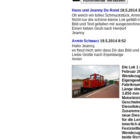
Kommentar verfassen
Hans und Jeanny De Rond
18.5.2014 
Oh welch ein tolles Schmuckstück, Armi
Nicht nur die schöne kleine Lok gefällt m
Bild und Text gefallen mir ausgezeichnet
Einen lieben Gruß nach Herdorf
Jeanny
Armin Schwarz
19.5.2014 8:52
Hallo Jeanny,
es freut mich sehr dass Dir das Bild und
Liebe Grüße nach Erpeldange
Armin
Die Lok 1
Februar 2
Wendezug-
Eigengewi
Fabriknum
Länge übe
3.850 mm 
Motorleis
Geschwind
Diesellok
Zusammen 
neue Dies
für die Le
innerlich
Feststell
Wendezugs
beide Ric