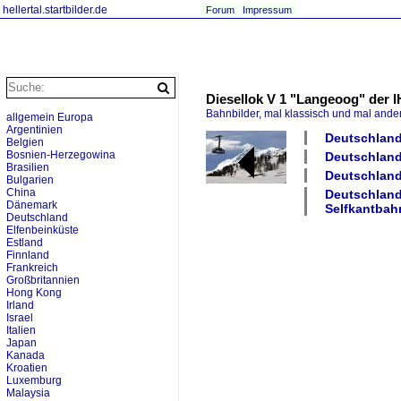
hellertal.startbilder.de
Forum
Impressum
Diesellok V 1 "Langeoog" der I
Bahnbilder, mal klassisch und mal ande
allgemein Europa
Argentinien
Deutschland
Belgien
Bosnien-Herzegowina
Deutschland
Brasilien
Deutschland
Bulgarien
China
Deutschland
Dänemark
Selfkantbah
Deutschland
Elfenbeinküste
Estland
Finnland
Frankreich
Großbritannien
Hong Kong
Irland
Israel
Italien
Japan
Kanada
Kroatien
Luxemburg
Malaysia