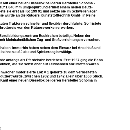
 Kauf einer neuen Diesellok bei deren Hersteller Schöma -
 auf 1.040 mm umgespurt und erhielt einem neuen Deutz-
te sie erst als Kö 199 91 und setzte sie im Schwellenlager
sie wurde an die Rütgers Kunststofftechnik GmbH in Peine
en Traktoren schneller und flexibler durchführte. So fristete
chrottpreis von den Rütgerswerken erwerben.
Berufsbildungszentrum Euskirchen beteiligt. Neben der
it kleinbahnüblichen Zug- und Stoßvorrichtungen versehen.
lt haben. Immerhin haben neben dem Einsatz bei Anschluß­ und
lbahnen auf Juist und Spiekeroog bewältigt.
rde anfangs als Pferdebahn betrieben. Erst 1937 ging die Bahn
motiven, wie sie sonst eher auf Feldbahnen anzutreffen waren.
chwächer motorisierte Lok V 1 gehörte zu dem verbreiteten
uziert wurde, zwischen 1932 und 1942 allein über 1650 Stück.
 Kauf einer neuen Diesellok bei deren Hersteller Schöma in
)