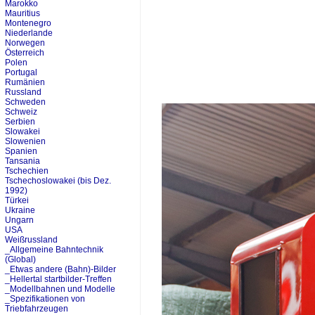
Marokko
Mauritius
Montenegro
Niederlande
Norwegen
Österreich
Polen
Portugal
Rumänien
Russland
Schweden
Schweiz
Serbien
Slowakei
Slowenien
Spanien
Tansania
Tschechien
Tschechoslowakei (bis Dez.
1992)
Türkei
Ukraine
Ungarn
USA
Weißrussland
_Allgemeine Bahntechnik
(Global)
_Etwas andere (Bahn)-Bilder
_Hellertal startbilder-Treffen
_Modellbahnen und Modelle
_Spezifikationen von
Triebfahrzeugen