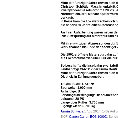
Mitte der fünfziger Jahre erwies sich
Christoph Schöttler Maschinenfabrik 
Zweizylinder-Dieselmotor mit 28 PS Le
Northeim ein, drei Monate später wurd
verkauft.
In Peine kam die Lok wahrscheinlich n
sie nahezu 20 Jahre einen Dornrösch
An Ihrer Aufarbeitung waren neben de
Rückumspurung auf Meterspur und eine
Mit ihren winzigen Abmessungen dürfte
Werksbahnen bis Ende der sechziger Ja
Die 1901 eröffnete Meterspurbahn auf 
auf Lokomotivbetrieb über. Für die nur
So beschaffte die Inselbahn zwei fab
Feldbahntyp OMZ 117 der Firma Deutz,
Mitte der fünfziger Jahre erwies sich
Diepholz in Zahlung gegeben.
TECHNISCHE DATEN:
Spurweite: 1.000 mm
Achsfolge: B
Leistungsübertragung: Diesel-mecha
Leistung: 28 PS
Länge über Puffer: 3.700 mm
Eigengewicht: 6.700 kg
Armin Schwarz
17.05.2014, 1409 Aufr
EXIF:
Canon Canon EOS 1000D
, Belic