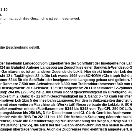
21:10
n.
ir prima, auch ihre Geschichte ist sehr lesenswert.
.
 die Beschreibung gefällt.
 der Inselbahn Langeoog vom Eigenbetrieb der Schiffahrt der Inselgemeinde 
024 im Bahnhof Anleger Langeoog am Zugschluss einer Sandwich-Wendezug-Ga
Garnituren, so ist am anderen Zugende die Lok 5. Hier direkt hinter der Lok 
cht 12 t, Tagfähigkeit 22 t). Die Lok wurde 1995 von SCHÖMA (Christoph Schött
mer 5344 für die Schiffahrt der Inselgemeinde Langeoog gebaut und geliefer
r Rahmen: 7.500 mm Achsabstand: 3.300 mm Treibraddurchmesser: 840 mm (n
Dienstgewicht: 26 t Achslast: 13 t Bremsgewicht: 20 t Dieselmotor: 12-Zylind
tung: 204 kW (293 PS) bei 2.300 U/min Höchstgeschwindigkeit im Direktgang: 48
igkeit im 2. Gang: 0 - 22 km/h Geschwindigkeit im 3. Gang: 0 - 43 km/h Für in
omotiven Lok 1bis 5 der Inselbahn Langeoog: Für den in Spitzenzeiten durchzu
mit einer weiteren Maschine als (Werkstatt) Reserve baute die Lokfabrik SCH
ellokomotiven mit den Fabriknummern 5344 bis 5348 vom Typ CFL-250 DCL. Dabei
istungsklasse bis 250 kW, D für Dieselmotor und CL Clark-Getriebe. Auch wenn 
 ähnlich wie die RhB Tm 2/2 111 bis 120. Die Mehrfach-Steuerung (Motordrehzah
bremse) sowie die Datenübertragung zur Überwachung der Wagen, erfolgt via 13-
teuerung” (ZWS5), die auch bei der S-Bahn Rhein-Ruhr und den neuen IR-Wendez
htungen übertragen werden. Auch die Zugbremse wird elektrisch angesteuert, u