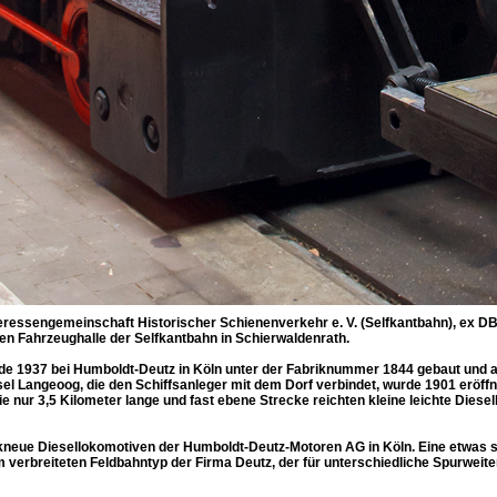
teressengemeinschaft Historischer Schienenverkehr e. V. (Selfkantbahn), ex D
hen Fahrzeughalle der Selfkantbahn in Schierwaldenrath.
e 1937 bei Humboldt-Deutz in Köln unter der Fabriknummer 1844 gebaut und als 
l Langeoog, die den Schiffsanleger mit dem Dorf verbindet, wurde 1901 eröffne
e nur 3,5 Kilometer lange und fast ebene Strecke reichten kleine leichte Diese
rikneue Diesellokomotiven der Humboldt-Deutz-Motoren AG in Köln. Eine etwas
m verbreiteten Feldbahntyp der Firma Deutz, der für unterschiedliche Spurwei