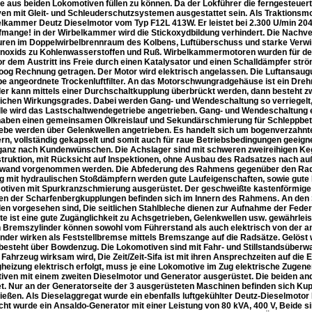
 aus beiden Lokomotiven füllen zu können. Da der Lokführer die ferngesteuert
n mit Gleit- und Schleuderschutzsystemen ausgestattet sein. Als Traktionsmotor
elkammer Deutz Dieselmotor vom Typ F12L 413W. Er leistet bei 2.300 U/min 2
fmange! in der Wirbelkammer wird die Stickoxydbildung verhindert. Die Nachver
ren im Doppelwirbelbrennraum des Kolbens, Luftüberschuss und starke Verwir
oxids zu Kohlenwasserstoffen und Ruß. Wirbelkammermotoren wurden für den 
r dem Austritt ins Freie durch einen Katalysator und einen Schalldämpfer s
oog Rechnung getragen. Der Motor wird elektrisch angelassen. Die Luftansaugun
e angeordnete Trockenluftfilter. An das Motorschwungradgehäuse ist ein Dreh
er kann mittels einer Durchschaltkupplung überbrückt werden, dann besteht 
ichen Wirkungsgrades. Dabei werden Gang- und Wendeschaltung so verriegelt
le wird das Lastschaltwendegetriebe angetrieben. Gang- und Wendeschaltung e
haben einen gemeinsamen Ölkreislauf und Sekundärschmierung für Schleppbetri
ebe werden über Gelenkwellen angetrieben. Es handelt sich um bogenverzahnte S
ern, vollständig gekapselt und somit auch für raue Betriebsbedingungen geeig
ganz nach Kundenwünschen. Die Achslager sind mit schweren zweireihigen Kege
struktion, mit Rücksicht auf Inspektionen, ohne Ausbau des Radsatzes nach a
wand vorgenommen werden. Die Abfederung des Rahmens gegenüber den Radsät
g mit hydraulischen Stoßdämpfern werden gute Laufeigenschaften, sowie gute 
otiven mit Spurkranzschmierung ausgerüstet. Der geschweißte kastenförmige 
en der Scharfenbergkupplungen befinden sich im Innern des Rahmens. An den St
en vorgesehen sind, Die seitlichen Stahlbleche dienen zur Aufnahme der Fede
e ist eine gute Zugänglichkeit zu Achsgetrieben, Gelenkwellen usw. gewährleiste
 Bremszylinder können sowohl vom Führerstand als auch elektrisch von der a
nder wirken als Feststellbremse mittels Bremszange auf die Radsätze. Gelöst wi
 besteht über Bowdenzug. Die Lokomotiven sind mit Fahr- und Stillstandsüberwa
Fahrzeug wirksam wird, Die Zeit/Zeit-Sifa ist mit ihren Ansprechzeiten auf die E
heizung elektrisch erfolgt, muss je eine Lokomotive im Zug elektrische Zugener
iven mit einem zweiten Dieselmotor und Generator ausgerüstet. Die beiden a
et. Nur an der Generatorseite der 3 ausgerüsteten Maschinen befinden sich K
ießen. Als Dieselaggregat wurde ein ebenfalls luftgekühlter Deutz-Dieselmotor
cht wurde ein Ansaldo-Generator mit einer Leistung von 80 kVA, 400 V, Beide 