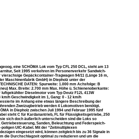
Langeoog, eine SCHÖMA Lok vom Typ CFL 250 DCL, steht am 13
rnitur, Seit 1995 verkehren im Personenverkehr Sandwich-
der vierachsige Gepäckcontainer-Tragwagen 94/11 (Länge 16 m,
ler Maschinenfabrik GmbH) in Diepholz unter der
t. TECHNISCHE DATEN: Spurweite: 1.000 mm Achsfolge: B
eu) Max. Breite: 2.700 mm Max. Höhe ü. Schienenoberkante:
er luftgekühlter Dieselmotor vom Typ Deutz F12L 413W
 km/h Geschwindigkeit im 1, Gang: 0 - 12 km/h
teressierte im Anhang eine etwas längere Beschreibung der
führenden Zweizugbetrieb werden 4 Lokomotiven benötigt.
ÖMA in Diepholz zwischen Juli 1994 und Februar 1995 fünf
 steht C für Kardanantrieb, FL für Flüssigkeitsgetriebe, 250
sie sich doch äußerlich unterscheiden sind die Loks so
l, Getriebesteuerung, Sanden, Beleuchtung und Federspeich-
poligen UIC-Kabel. Mit der “Zeitmultiplexen
ügen eingesetzt wird, können zeitgleich bis zu 36 Signale in
m die Durchschlagzeit optimal zu reduzieren und um die