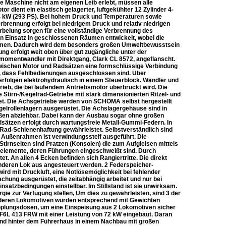
e Maschine nicht am eigenen Leib erlebt, müssen alle
 dient ein elastisch gelagerter, luftgekühlter 12 Zylinder 4-
04 kW (293 PS). Bei hohem Druck und Temperaturen sowie
brennung erfolgt bei niedrigem Druck und relativ niedrigen
belung sorgen für eine vollständige Verbrennung des
Einsatz in geschlossenen Räumen entwickelt, wobei die
trömen. Dadurch wird dem besonders großen Umweltbewusstsein
g erfolgt weit oben über gut zugängliche unter der
momentwandler mit Direktgang, Clark CL 8572, angeflanscht.
zwischen Motor und Radsätzen eine formschlüssige Verbindung
, dass Fehlbedienungen ausgeschlossen sind. Über
rfolgen elektrohydraulisch in einem Steuerblock. Wandler und
eb, die bei laufendem Antriebsmotor überbrückt wird. Die
tirn-/Kegelrad-Getriebe mit stark dimensionierten Ritzel- und
net. Die Achsgetriebe werden von SCHÖMA selbst hergestellt
lrollenlagern ausgerüstet, Die Achslagergehäuse sind in
ußen abziehbar. Dabei kann der Ausbau sogar ohne großen
zen erfolgt durch wartungsfreie Metall-Gummi-Federn. In
Rad-Schienenhaftung gewährleistet. Selbstverständlich sind
Außenrahmen ist verwindungssteif ausgeführt. Die
irnseiten sind Pratzen (Konsolen) die zum Aufgleisen mittels
relemente, deren Führungen eingeschweißt sind. Durch
t. An allen 4 Ecken befinden sich Rangiertritte. Die direkt
nderen Lok aus angesteuert werden. 2 Federspeicher-
rd mit Druckluft, eine Notlösemöglichkeit bei fehlender
chung ausgerüstet, die zeitabhängig arbeitet und nur bei
insatzbedingungen einstellbar. Im Stillstand ist sie unwirksam.
gie zur Verfügung stellen, Um dies zu gewährleisten, sind 3 der
nderen Lokomotiven wurden entsprechend mit Gewichten
upplungsdosen, um eine Einspeisung aus 2 Lokomotiven sicher
 F6L 413 FRW mit einer Leistung von 72 kW eingebaut. Daran
sind hinter dem Führerhaus in einem Nachbau mit großen