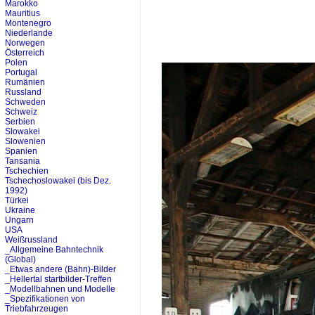
Marokko
Mauritius
Montenegro
Niederlande
Norwegen
Österreich
Polen
Portugal
Rumänien
Russland
Schweden
Schweiz
Serbien
Slowakei
Slowenien
Spanien
Tansania
Tschechien
Tschechoslowakei (bis Dez.
1992)
Türkei
Ukraine
Ungarn
USA
Weißrussland
_Allgemeine Bahntechnik
(Global)
_Etwas andere (Bahn)-Bilder
_Hellertal startbilder-Treffen
_Modellbahnen und Modelle
_Spezifikationen von
Triebfahrzeugen