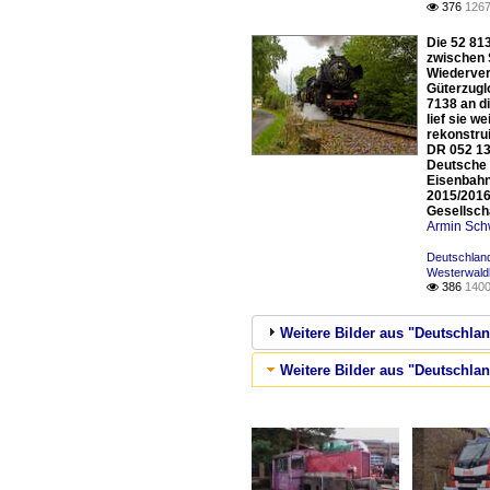
376
1267

Die 52 81
zwischen 
Wiederver
Güterzugl
7138 an d
lief sie 
rekonstru
DR 052 13
Deutsche 
Eisenbahn
2015/2016
Gesellsch
Armin Sch
Deutschlan
Westerwald
386
1400

Weitere Bilder aus "Deutschlan
Weitere Bilder aus "Deutschla