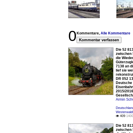
0
Kommentare,
Alle Kommentare
Kommentar verfassen
Die 52 81
zwischen 
die Wiede
Güterzugl
7138 an d
lief sie 
rekonstru
DR 052 13
Deutsche 
Eisenbahn
2015/2016
Gesellsch
Armin Sch
Deutschlan
Westerwald
409
1400

Die 52 81
zwischen 