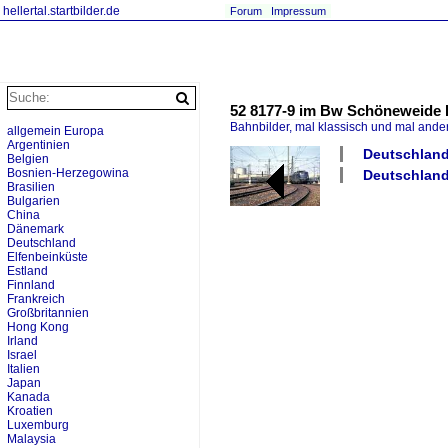
hellertal.startbilder.de
Forum
Impressum
52 8177-9 im Bw Schöneweide B
Bahnbilder, mal klassisch und mal ande
allgemein Europa
Argentinien
Deutschland
Belgien
Bosnien-Herzegowina
Deutschland
Brasilien
Bulgarien
China
Dänemark
Deutschland
Elfenbeinküste
Estland
Finnland
Frankreich
Großbritannien
Hong Kong
Irland
Israel
Italien
Japan
Kanada
Kroatien
Luxemburg
Malaysia