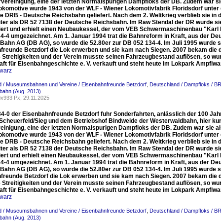
rvereinigung, eine der letzten Normalspurigen Dampfloks der DB. Zudem war sie
okomotive wurde 1943 von der WLF - Wiener Lokomotivfabrik Floridsdorf unte
ie DRB - Deutsche Reichsbahn geliefert. Nach dem 2. Weltkrieg verblieb sie i
weiter als DR 52 7138 der Deutsche Reichsbahn. Im Raw Stendal der DR wurde si
iert und erhielt einen Neubaukessel, der vom VEB Schwermaschinenbau "Karl L
4-4 umgezeichnet. Am 1. Januar 1994 trat die Bahnreform in Kraft, aus der 
Bahn AG (DB AG), so wurde die 52.80er zur DB 052 134-4. Im Juli 1995 wurde s
freunde Betzdorf die Lok erwerben und sie kam nach Siegen. 2007 bekam die
 Streitigkeiten und der Verein musste seinen Fahrzeugbestand auflösen, so wu
aft für Eisenbahngeschichte e. V. verkauft und steht heute im Lokpark Ampflwa
warz
d / Museumsbahnen und Vereine / Eisenbahnfreunde Betzdorf
,
Deutschland / Dampfloks / B
bahn (Aug. 2013)
x933 Px, 29.11.2025
34-0 der Eisenbahnfreunde Betzdorf fuhr Sonderfahrten, anlässlich der 100 J
Scheuerfeld/Sieg und dem Betriebshof Bindweide der Westerwaldbahn, hier kurz
einigung, eine der letzten Normalspurigen Dampfloks der DB. Zudem war sie als
okomotive wurde 1943 von der WLF - Wiener Lokomotivfabrik Floridsdorf unte
ie DRB - Deutsche Reichsbahn geliefert. Nach dem 2. Weltkrieg verblieb sie i
weiter als DR 52 7138 der Deutsche Reichsbahn. Im Raw Stendal der DR wurde si
iert und erhielt einen Neubaukessel, der vom VEB Schwermaschinenbau "Karl L
4-4 umgezeichnet. Am 1. Januar 1994 trat die Bahnreform in Kraft, aus der 
Bahn AG (DB AG), so wurde die 52.80er zur DB 052 134-4. Im Juli 1995 wurde s
freunde Betzdorf die Lok erwerben und sie kam nach Siegen. 2007 bekam die
 Streitigkeiten und der Verein musste seinen Fahrzeugbestand auflösen, so wu
aft für Eisenbahngeschichte e. V. verkauft und steht heute im Lokpark Ampflwa
warz
d / Museumsbahnen und Vereine / Eisenbahnfreunde Betzdorf
,
Deutschland / Dampfloks / B
bahn (Aug. 2013)