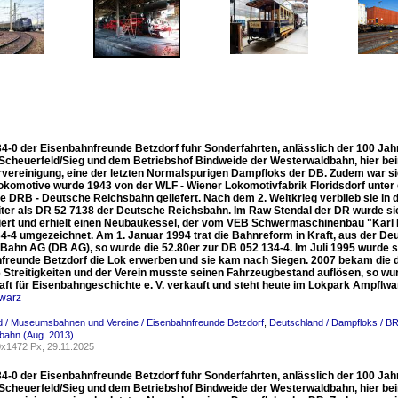
34-0 der Eisenbahnfreunde Betzdorf fuhr Sonderfahrten, anlässlich der 100 J
Scheuerfeld/Sieg und dem Betriebshof Bindweide der Westerwaldbahn, hier bei
rvereinigung, eine der letzten Normalspurigen Dampfloks der DB. Zudem war sie
okomotive wurde 1943 von der WLF - Wiener Lokomotivfabrik Floridsdorf unte
ie DRB - Deutsche Reichsbahn geliefert. Nach dem 2. Weltkrieg verblieb sie i
weiter als DR 52 7138 der Deutsche Reichsbahn. Im Raw Stendal der DR wurde si
iert und erhielt einen Neubaukessel, der vom VEB Schwermaschinenbau "Karl L
4-4 umgezeichnet. Am 1. Januar 1994 trat die Bahnreform in Kraft, aus der 
Bahn AG (DB AG), so wurde die 52.80er zur DB 052 134-4. Im Juli 1995 wurde s
freunde Betzdorf die Lok erwerben und sie kam nach Siegen. 2007 bekam die
 Streitigkeiten und der Verein musste seinen Fahrzeugbestand auflösen, so wu
aft für Eisenbahngeschichte e. V. verkauft und steht heute im Lokpark Ampflwa
warz
d / Museumsbahnen und Vereine / Eisenbahnfreunde Betzdorf
,
Deutschland / Dampfloks / B
bahn (Aug. 2013)
x1472 Px, 29.11.2025
34-0 der Eisenbahnfreunde Betzdorf fuhr Sonderfahrten, anlässlich der 100 J
Scheuerfeld/Sieg und dem Betriebshof Bindweide der Westerwaldbahn, hier bei