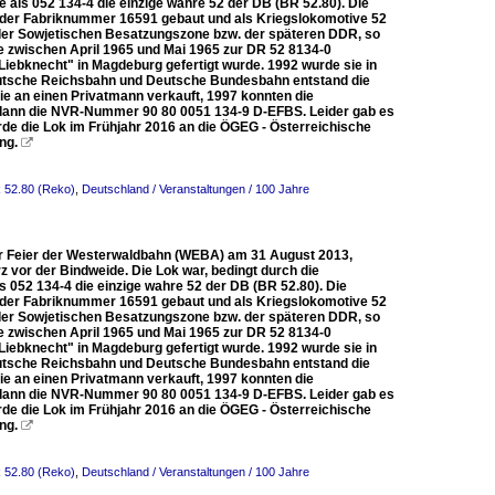
 als 052 134‐4 die einzige wahre 52 der DB (BR 52.80). Die
r der Fabriknummer 16591 gebaut und als Kriegslokomotive 52
n der Sowjetischen Besatzungszone bzw. der späteren DDR, so
e zwischen April 1965 und Mai 1965 zur DR 52 8134-0
iebknecht" in Magdeburg gefertigt wurde. 1992 wurde sie in
Deutsche Reichsbahn und Deutsche Bundesbahn entstand die
ie an einen Privatmann verkauft, 1997 konnten die
 dann die NVR-Nummer 90 80 0051 134-9 D-EFBS. Leider gab es
rde die Lok im Frühjahr 2016 an die ÖGEG - Österreichische
ng.

R 52.80 (Reko)
,
Deutschland / Veranstaltungen / 100 Jahre
ahr Feier der Westerwaldbahn (WEBA) am 31 August 2013,
 vor der Bindweide. Die Lok war, bedingt durch die
 052 134‐4 die einzige wahre 52 der DB (BR 52.80). Die
r der Fabriknummer 16591 gebaut und als Kriegslokomotive 52
n der Sowjetischen Besatzungszone bzw. der späteren DDR, so
e zwischen April 1965 und Mai 1965 zur DR 52 8134-0
iebknecht" in Magdeburg gefertigt wurde. 1992 wurde sie in
Deutsche Reichsbahn und Deutsche Bundesbahn entstand die
ie an einen Privatmann verkauft, 1997 konnten die
 dann die NVR-Nummer 90 80 0051 134-9 D-EFBS. Leider gab es
rde die Lok im Frühjahr 2016 an die ÖGEG - Österreichische
ng.

R 52.80 (Reko)
,
Deutschland / Veranstaltungen / 100 Jahre