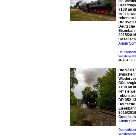
die Wiede
Güterzugl
7138 an d
lief sie 
rekonstru
DR 052 13
Deutsche 
Eisenbahn
2015/2016
Gesellsch
Armin Sch
Deutschlan
Westerwald
434
1400

Die 52 81
zwischen 
Wiederver
Güterzugl
7138 an d
lief sie 
rekonstru
DR 052 13
Deutsche 
Eisenbahn
2015/2016
Gesellsch
Armin Sch
Deutschlan
Westerwald