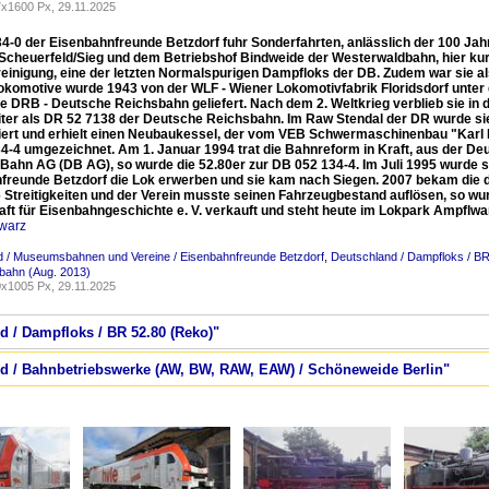
x1600 Px, 29.11.2025
34-0 der Eisenbahnfreunde Betzdorf fuhr Sonderfahrten, anlässlich der 100 J
Scheuerfeld/Sieg und dem Betriebshof Bindweide der Westerwaldbahn, hier kurz
einigung, eine der letzten Normalspurigen Dampfloks der DB. Zudem war sie als
okomotive wurde 1943 von der WLF - Wiener Lokomotivfabrik Floridsdorf unte
ie DRB - Deutsche Reichsbahn geliefert. Nach dem 2. Weltkrieg verblieb sie i
weiter als DR 52 7138 der Deutsche Reichsbahn. Im Raw Stendal der DR wurde si
iert und erhielt einen Neubaukessel, der vom VEB Schwermaschinenbau "Karl L
4-4 umgezeichnet. Am 1. Januar 1994 trat die Bahnreform in Kraft, aus der 
Bahn AG (DB AG), so wurde die 52.80er zur DB 052 134-4. Im Juli 1995 wurde s
freunde Betzdorf die Lok erwerben und sie kam nach Siegen. 2007 bekam die
 Streitigkeiten und der Verein musste seinen Fahrzeugbestand auflösen, so wu
aft für Eisenbahngeschichte e. V. verkauft und steht heute im Lokpark Ampflwa
warz
d / Museumsbahnen und Vereine / Eisenbahnfreunde Betzdorf
,
Deutschland / Dampfloks / B
bahn (Aug. 2013)
x1005 Px, 29.11.2025
d / Dampfloks / BR 52.80 (Reko)"
nd / Bahnbetriebswerke (AW, BW, RAW, EAW) / Schöneweide Berlin"