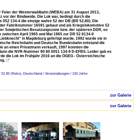
ahr Feier der Westerwaldbahn (WEBA) am 31 August 2013,
 vor der Bindweide. Die Lok war, bedingt durch die
 052 134‐4 die einzige wahre 52 der DB (BR 52.80). Die
r der Fabriknummer 16591 gebaut und als Kriegslokomotive 52
n der Sowjetischen Besatzungszone bzw. der späteren DDR, so
e zwischen April 1965 und Mai 1965 zur DR 52 8134-0
iebknecht" in Magdeburg gefertigt wurde. 1992 wurde sie in
Deutsche Reichsbahn und Deutsche Bundesbahn entstand die
ie an einen Privatmann verkauft, 1997 konnten die
 dann die NVR-Nummer 90 80 0051 134-9 D-EFBS. Leider gab es
rde die Lok im Frühjahr 2016 an die ÖGEG - Österreichische
ng.

R 52.80 (Reko)
,
Deutschland / Veranstaltungen / 100 Jahre
zur Galerie
zur Galerie