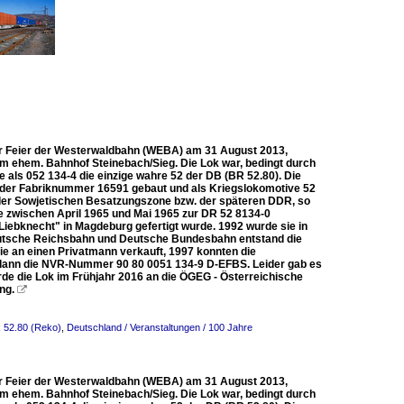
ahr Feier der Westerwaldbahn (WEBA) am 31 August 2013,
m ehem. Bahnhof Steinebach/Sieg. Die Lok war, bedingt durch
 als 052 134‐4 die einzige wahre 52 der DB (BR 52.80). Die
r der Fabriknummer 16591 gebaut und als Kriegslokomotive 52
n der Sowjetischen Besatzungszone bzw. der späteren DDR, so
e zwischen April 1965 und Mai 1965 zur DR 52 8134-0
iebknecht" in Magdeburg gefertigt wurde. 1992 wurde sie in
Deutsche Reichsbahn und Deutsche Bundesbahn entstand die
ie an einen Privatmann verkauft, 1997 konnten die
 dann die NVR-Nummer 90 80 0051 134-9 D-EFBS. Leider gab es
rde die Lok im Frühjahr 2016 an die ÖGEG - Österreichische
ng.

R 52.80 (Reko)
,
Deutschland / Veranstaltungen / 100 Jahre
ahr Feier der Westerwaldbahn (WEBA) am 31 August 2013,
m ehem. Bahnhof Steinebach/Sieg. Die Lok war, bedingt durch