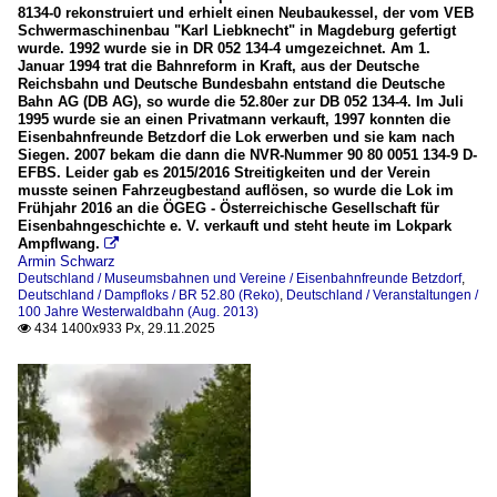
8134-0 rekonstruiert und erhielt einen Neubaukessel, der vom VEB
Schwermaschinenbau "Karl Liebknecht" in Magdeburg gefertigt
wurde. 1992 wurde sie in DR 052 134-4 umgezeichnet. Am 1.
Januar 1994 trat die Bahnreform in Kraft, aus der Deutsche
Reichsbahn und Deutsche Bundesbahn entstand die Deutsche
Bahn AG (DB AG), so wurde die 52.80er zur DB 052 134-4. Im Juli
1995 wurde sie an einen Privatmann verkauft, 1997 konnten die
Eisenbahnfreunde Betzdorf die Lok erwerben und sie kam nach
Siegen. 2007 bekam die dann die NVR-Nummer 90 80 0051 134-9 D-
EFBS. Leider gab es 2015/2016 Streitigkeiten und der Verein
musste seinen Fahrzeugbestand auflösen, so wurde die Lok im
Frühjahr 2016 an die ÖGEG - Österreichische Gesellschaft für
Eisenbahngeschichte e. V. verkauft und steht heute im Lokpark
Ampflwang.

Armin Schwarz
Deutschland / Museumsbahnen und Vereine / Eisenbahnfreunde Betzdorf
,
Deutschland / Dampfloks / BR 52.80 (Reko)
,
Deutschland / Veranstaltungen /
100 Jahre Westerwaldbahn (Aug. 2013)
434 1400x933 Px, 29.11.2025
