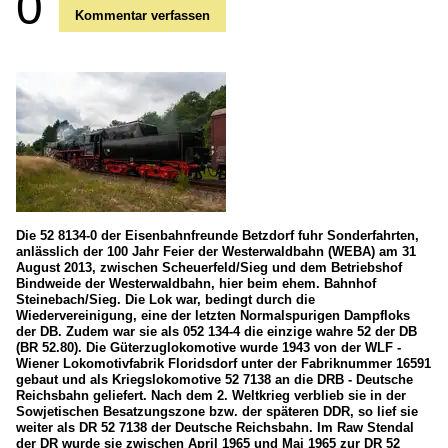
0
Kommentar verfassen
Die 52 8134-0 der Eisenbahnfreunde Betzdorf fuhr Sonderfahrten,
anlässlich der 100 Jahr Feier der Westerwaldbahn (WEBA) am 31
August 2013, zwischen Scheuerfeld/Sieg und dem Betriebshof
Bindweide der Westerwaldbahn, hier beim ehem. Bahnhof
Steinebach/Sieg. Die Lok war, bedingt durch die
Wiedervereinigung, eine der letzten Normalspurigen Dampfloks
der DB. Zudem war sie als 052 134‐4 die einzige wahre 52 der DB
(BR 52.80). Die Güterzuglokomotive wurde 1943 von der WLF -
Wiener Lokomotivfabrik Floridsdorf unter der Fabriknummer 16591
gebaut und als Kriegslokomotive 52 7138 an die DRB - Deutsche
Reichsbahn geliefert. Nach dem 2. Weltkrieg verblieb sie in der
Sowjetischen Besatzungszone bzw. der späteren DDR, so lief sie
weiter als DR 52 7138 der Deutsche Reichsbahn. Im Raw Stendal
der DR wurde sie zwischen April 1965 und Mai 1965 zur DR 52