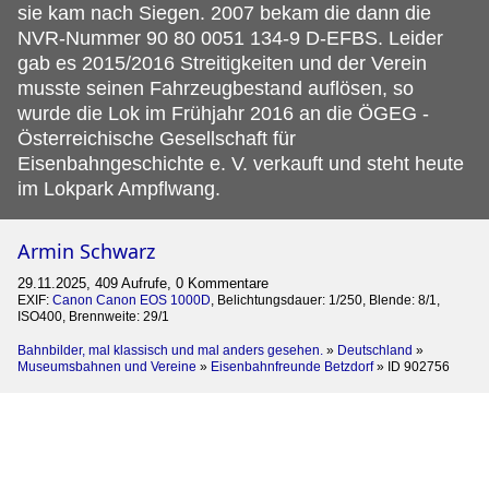
sie kam nach Siegen. 2007 bekam die dann die
NVR-Nummer 90 80 0051 134-9 D-EFBS. Leider
gab es 2015/2016 Streitigkeiten und der Verein
musste seinen Fahrzeugbestand auflösen, so
wurde die Lok im Frühjahr 2016 an die ÖGEG -
Österreichische Gesellschaft für
Eisenbahngeschichte e. V. verkauft und steht heute
im Lokpark Ampflwang.
Armin Schwarz
29.11.2025, 409 Aufrufe, 0 Kommentare
EXIF:
Canon Canon EOS 1000D
, Belichtungsdauer: 1/250, Blende: 8/1,
ISO400, Brennweite: 29/1
Bahnbilder, mal klassisch und mal anders gesehen.
»
Deutschland
»
Museumsbahnen und Vereine
»
Eisenbahnfreunde Betzdorf
»
ID 902756