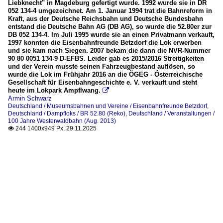
Liebknecht" in Magdeburg gefertigt wurde. 1992 wurde sie in DR
052 134-4 umgezeichnet. Am 1. Januar 1994 trat die Bahnreform in
Kraft, aus der Deutsche Reichsbahn und Deutsche Bundesbahn
entstand die Deutsche Bahn AG (DB AG), so wurde die 52.80er zur
DB 052 134-4. Im Juli 1995 wurde sie an einen Privatmann verkauft,
1997 konnten die Eisenbahnfreunde Betzdorf die Lok erwerben
und sie kam nach Siegen. 2007 bekam die dann die NVR-Nummer
90 80 0051 134-9 D-EFBS. Leider gab es 2015/2016 Streitigkeiten
und der Verein musste seinen Fahrzeugbestand auflösen, so
wurde die Lok im Frühjahr 2016 an die ÖGEG - Österreichische
Gesellschaft für Eisenbahngeschichte e. V. verkauft und steht
heute im Lokpark Ampflwang.

Armin Schwarz
Deutschland / Museumsbahnen und Vereine / Eisenbahnfreunde Betzdorf
,
Deutschland / Dampfloks / BR 52.80 (Reko)
,
Deutschland / Veranstaltungen /
100 Jahre Westerwaldbahn (Aug. 2013)
244 1400x949 Px, 29.11.2025
