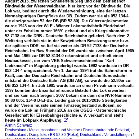
August 2013, zwischen Scheuerfeld/Sieg und dem Betriebshof
Bindweide der Westerwaldbahn, hier kurz vor der Bindweide. Die
Lok war, bedingt durch die Wiedervereinigung, eine der letzten
Normalspurigen Dampfloks der DB. Zudem war sie als 052 134‐4
die einzige wahre 52 der DB (BR 52.80). Die Güterzuglokomotive
wurde 1943 von der WLF - Wiener Lokomotivfabrik Floridsdorf
unter der Fabriknummer 16591 gebaut und als Kriegslokomotive
52 7138 an die DRB - Deutsche Reichsbahn geliefert. Nach dem 2.
Weltkrieg verblieb sie in der Sowjetischen Besatzungszone bzw.
der späteren DDR, so lief sie weiter als DR 52 7138 der Deutsche
Reichsbahn. Im Raw Stendal der DR wurde sie zwischen April 1965
und Mai 1965 zur DR 52 8134-0 rekonstruiert und erhielt einen
Neubaukessel, der vom VEB Schwermaschinenbau "Karl
Liebknecht" in Magdeburg gefertigt wurde. 1992 wurde sie in DR
052 134-4 umgezeichnet. Am 1. Januar 1994 trat die Bahnreform in
Kraft, aus der Deutsche Reichsbahn und Deutsche Bundesbahn
entstand die Deutsche Bahn AG (DB AG), so wurde die 52.80er zur
DB 052 134-4. Im Juli 1995 wurde sie an einen Privatmann verkauft,
1997 konnten die Eisenbahnfreunde Betzdorf die Lok erwerben
und sie kam nach Siegen. 2007 bekam die dann die NVR-Nummer
90 80 0051 134-9 D-EFBS. Leider gab es 2015/2016 Streitigkeiten
und der Verein musste seinen Fahrzeugbestand auflösen, so
wurde die Lok im Frühjahr 2016 an die ÖGEG - Österreichische
Gesellschaft für Eisenbahngeschichte e. V. verkauft und steht
heute im Lokpark Ampflwang.

Armin Schwarz
Deutschland / Museumsbahnen und Vereine / Eisenbahnfreunde Betzdorf
,
Deutschland / Dampfloks / BR 52.80 (Reko)
,
Deutschland / Veranstaltungen /