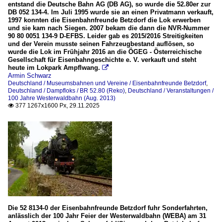
entstand die Deutsche Bahn AG (DB AG), so wurde die 52.80er zur
DB 052 134-4. Im Juli 1995 wurde sie an einen Privatmann verkauft,
1997 konnten die Eisenbahnfreunde Betzdorf die Lok erwerben
und sie kam nach Siegen. 2007 bekam die dann die NVR-Nummer
90 80 0051 134-9 D-EFBS. Leider gab es 2015/2016 Streitigkeiten
und der Verein musste seinen Fahrzeugbestand auflösen, so
wurde die Lok im Frühjahr 2016 an die ÖGEG - Österreichische
Gesellschaft für Eisenbahngeschichte e. V. verkauft und steht
heute im Lokpark Ampflwang.

Armin Schwarz
Deutschland / Museumsbahnen und Vereine / Eisenbahnfreunde Betzdorf
,
Deutschland / Dampfloks / BR 52.80 (Reko)
,
Deutschland / Veranstaltungen /
100 Jahre Westerwaldbahn (Aug. 2013)
377 1267x1600 Px, 29.11.2025

Die 52 8134-0 der Eisenbahnfreunde Betzdorf fuhr Sonderfahrten,
anlässlich der 100 Jahr Feier der Westerwaldbahn (WEBA) am 31