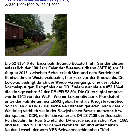
100 Jahre Westerwaldbahn (Aug. 2013)
386 1400x1005 Px, 29.11.2025

Die 52 8134-0 der Eisenbahnfreunde Betzdorf fuhr Sonderfahrten,
anlässlich der 100 Jahr Feier der Westerwaldbahn (WEBA) am 31
August 2013, zwischen Scheuerfeld/Sieg und dem Betriebshof
Bindweide der Westerwaldbahn, hier kurz vor der Bindweide. Die
Lok war, bedingt durch die Wiedervereinigung, eine der letzten
Normalspurigen Dampfloks der DB. Zudem war sie als 052 134‐4
die einzige wahre 52 der DB (BR 52.80). Die Güterzuglokomotive
wurde 1943 von der WLF - Wiener Lokomotivfabrik Floridsdorf
unter der Fabriknummer 16591 gebaut und als Kriegslokomotive
52 7138 an die DRB - Deutsche Reichsbahn geliefert. Nach dem 2.
Weltkrieg verblieb sie in der Sowjetischen Besatzungszone bzw.
der späteren DDR, so lief sie weiter als DR 52 7138 der Deutsche
Reichsbahn. Im Raw Stendal der DR wurde sie zwischen April 1965
und Mai 1965 zur DR 52 8134-0 rekonstruiert und erhielt einen
Neubaukessel, der vom VEB Schwermaschinenbau "Karl