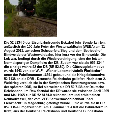
Die 52 8134-0 der Eisenbahnfreunde Betzdorf fuhr Sonderfahrten,
anlässlich der 100 Jahr Feier der Westerwaldbahn (WEBA) am 31
August 2013, zwischen Scheuerfeld/Sieg und dem Betriebshof
Bindweide der Westerwaldbahn, hier kurz vor der Bindweide. Die
Lok war, bedingt durch die Wiedervereinigung, eine der letzten
Normalspurigen Dampfloks der DB. Zudem war sie als 052 134‐4
die einzige wahre 52 der DB (BR 52.80). Die Güterzuglokomotive
wurde 1943 von der WLF - Wiener Lokomotivfabrik Floridsdorf
unter der Fabriknummer 16591 gebaut und als Kriegslokomotive
52 7138 an die DRB - Deutsche Reichsbahn geliefert. Nach dem 2.
Weltkrieg verblieb sie in der Sowjetischen Besatzungszone bzw.
der späteren DDR, so lief sie weiter als DR 52 7138 der Deutsche
Reichsbahn. Im Raw Stendal der DR wurde sie zwischen April 1965
und Mai 1965 zur DR 52 8134-0 rekonstruiert und erhielt einen
Neubaukessel, der vom VEB Schwermaschinenbau "Karl
Liebknecht" in Magdeburg gefertigt wurde. 1992 wurde sie in DR
052 134-4 umgezeichnet. Am 1. Januar 1994 trat die Bahnreform in
Kraft, aus der Deutsche Reichsbahn und Deutsche Bundesbahn