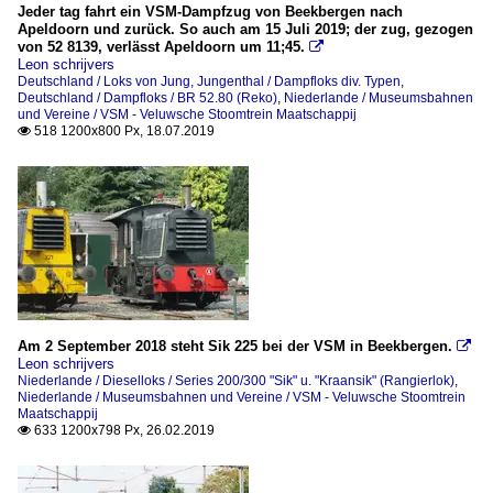
Jeder tag fahrt ein VSM-Dampfzug von Beekbergen nach
Apeldoorn und zurück. So auch am 15 Juli 2019; der zug, gezogen
von 52 8139, verlässt Apeldoorn um 11;45.

Leon schrijvers
Deutschland / Loks von Jung, Jungenthal / Dampfloks div. Typen
,
Deutschland / Dampfloks / BR 52.80 (Reko)
,
Niederlande / Museumsbahnen
und Vereine / VSM - Veluwsche Stoomtrein Maatschappij
518 1200x800 Px, 18.07.2019

Am 2 September 2018 steht Sik 225 bei der VSM in Beekbergen.

Leon schrijvers
Niederlande / Dieselloks / Series 200/300 "Sik" u. "Kraansik" (Rangierlok)
,
Niederlande / Museumsbahnen und Vereine / VSM - Veluwsche Stoomtrein
Maatschappij
633 1200x798 Px, 26.02.2019
