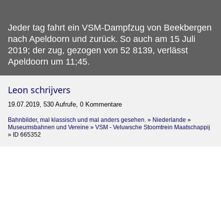
Jeder tag fahrt ein VSM-Dampfzug von Beekbergen
nach Apeldoorn und zurück.
So auch am 15 Juli
2019; der zug, gezogen von 52 8139, verlässt
Apeldoorn um 11;45.
Leon schrijvers
19.07.2019, 530 Aufrufe, 0 Kommentare
Bahnbilder, mal klassisch und mal anders gesehen.
»
Niederlande
»
Museumsbahnen und Vereine
»
VSM - Veluwsche Stoomtrein Maatschappij
»
ID 665352