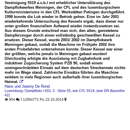
Vereinigung 5519 a.s.b.l mit erheblicher Unterstützung des
Dampflokwerkes Meiningen, der CFL und des luxemburgischem
Kulturministeriums in den CFL Werkstätten Petingen durchgeführt.
1998 konnte die Lok wieder in Betrieb gehen. Eine im Jahr 2001
wiederkehrende Untersuchung des Kessels ergab, dass dieser nur
unter großem finanziellem Aufwand wieder instandzusetzen sei.
Aus diesem Grunde entschied man sich, den alten, genietetene
Dampferzeuger durch einen vollständig geschweißten Kessel zu
ersetzen. Dieser Kessel, wurde 2001/ 2002 im Dampflokwerk
Meiningen gebaut, sodaß die Maschine im Frühjahr 2002 ihre
ersten Probefahrten unternehmen konnte. Dieser Kessel war einer
der größten, welche jemals in Meiningen gebaut wurden!
Gleichzeitig erfolgte die Ausrüstung mit Zugbahnfunk und
induktiver Zugsicherung System PZB 90, sodaß einem
uneingeschränkten Einsatz auf dem deutschen Streckennetz nichts
mehr im Wege stand. Zahlreiche Einsätze führten die Maschine
seitdem in viele Regionen auch außerhalb ihrer luxemburgischen
Heimat.

Hans und Jeanny De Rond
Luxemburg / Dampfloks / KDL 3 - Série 55, wie CFL 5519, (wie DR-Baureihe
42)
954
1200x771 Px, 22.10.2014

 3
