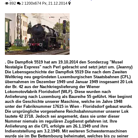
892
1200x674 Px, 21.12.2014

 2

. Die Dampflok 5519 hat am 19.10.2014 den Sonderzug "Musel
Nostalgie Express" nach Perl gebracht und setzt jetzt um. (Jeanny)
Die Lebensgeschichte der Dampflok 5519 Die nach dem Zweiten
Weltkrieg neu gegründeten Luxemburgischen Staatsbahnen (CFL)
übernahmen im Dezember 1949 und Januar 1949 insgesamt 20 Lok
der Br. 42 aus der Nachkriegslieferung der Wiener
Lokomotovfabrik Floridsdorf (WLF). Diese wurden nach
Anlieferung nach Luxemburg als Baureihe 55 geführt. Hier beginnt
auch die Geschichte unserer Maschine, welche im Jahre 1948
unter der Fabriknummer 17615 in Wien - Floridsdorf gebaut wurde.
Die ursprüngliche vorgesehene Reichsbahnnummer unserer Lok
lautete 42 2718. Jedoch sei angemerkt, dass sie unter dieser
Nummer niemals im regulären Zugdienst gefahren ist. Ihre
Anlieferung an die CFL erfolgte am 26.1.1949 und ihre
Indienststellung am 3.2.1949. Mit weiteren Schwestermaschinen
wurde sie im Bw Bettembourg beheimatet, welches bis zu seiner