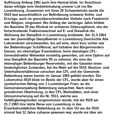
Auflösung Anfang 1961 auch ihre Heimat blieb. Im Anschluss
daran erfolgte eine Umbeheimatung unserer Lok ins Bw
Luxembourg. Zusammen mit ihren 20 Schwesterloks wurde die
5519 fast ausschließlich zur Beförderung schwerer Kohle- und
Erzzüge, auch im grenzüberschreitenden Verkehr nach Frankreich
und Belgien, eingesetzt. Bis Anfang der sechziger Jahre bildete
die Baureihe 55 das Rückrat im schweren Güterzugdienst, ehe der
fortschreitende Traktionswechsel auf E- und Diesellok die
Ablösung der Dampflok in Luxembourg einläutete. Am 31.5.1964
war der planmäßige Dampfbetrieb in Luxembourg Geschichte Alle
Lokomotiven verschwanden, bis auf eine, denn kurz vorher war
der Bettemburger Schöffenrat, auf Initiative des Bürgermeisters
Ganser, ein ehemaliger Eisenbahner, beim damaligen CFL-
Generaldirektor Wehenkel vorstellig geworden, um eine Option auf
eine Dampflok der Baureihe 55 zu nehmen. Als eine der
ehemaligen Bettemburger Reserveloks, mit der Garantie eines
bestmöglichen Zustandes, fiel die Wahl auf die 5519. Besitzer- und
Unterhaltsverhältnisse zwischen den CFL und der Gemeinde
Bettemburg waren bereits im Januar 1965 geklärt worden. Die
Lokomotive 5519 blieb im Besitz der CFL, wurde aber für einen
symbolischen Betrag von 1 Luxemburger Franc an die
Gemeindeverwaltung Bettemburg verpachtet. Nach einer
gründlichen Überholung, in den CFL Werkstätten, und einer
Umnummerierung auf die Nr. 5513, welche aus
Gefälligkeitsgründen vorgenommen wurde, trat die 5519 am
21.7.1965 ihre letzte Reise von Luxemburg in das
Eisenbahnstädtchen Bettemburg an. In dem Ort wo die 5519
einmal fast 12 Jahre zuhause gewesen war, wurde sie über ein