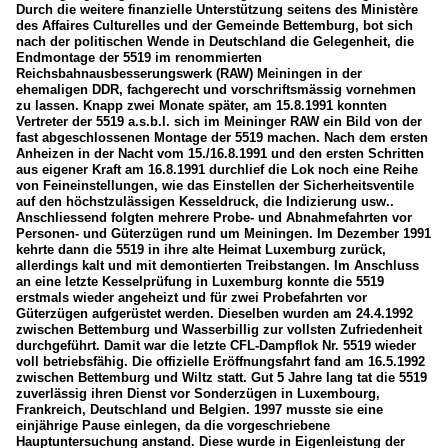
Durch die weitere finanzielle Unterstützung seitens des Ministère
des Affaires Culturelles und der Gemeinde Bettemburg, bot sich
nach der politischen Wende in Deutschland die Gelegenheit, die
Endmontage der 5519 im renommierten
Reichsbahnausbesserungswerk (RAW) Meiningen in der
ehemaligen DDR, fachgerecht und vorschriftsmässig vornehmen
zu lassen. Knapp zwei Monate später, am 15.8.1991 konnten
Vertreter der 5519 a.s.b.l. sich im Meininger RAW ein Bild von der
fast abgeschlossenen Montage der 5519 machen. Nach dem ersten
Anheizen in der Nacht vom 15./16.8.1991 und den ersten Schritten
aus eigener Kraft am 16.8.1991 durchlief die Lok noch eine Reihe
von Feineinstellungen, wie das Einstellen der Sicherheitsventile
auf den höchstzulässigen Kesseldruck, die Indizierung usw..
Anschliessend folgten mehrere Probe- und Abnahmefahrten vor
Personen- und Güterzügen rund um Meiningen. Im Dezember 1991
kehrte dann die 5519 in ihre alte Heimat Luxemburg zurück,
allerdings kalt und mit demontierten Treibstangen. Im Anschluss
an eine letzte Kesselprüfung in Luxemburg konnte die 5519
erstmals wieder angeheizt und für zwei Probefahrten vor
Güterzügen aufgerüstet werden. Dieselben wurden am 24.4.1992
zwischen Bettemburg und Wasserbillig zur vollsten Zufriedenheit
durchgeführt. Damit war die letzte CFL-Dampflok Nr. 5519 wieder
voll betriebsfähig. Die offizielle Eröffnungsfahrt fand am 16.5.1992
zwischen Bettemburg und Wiltz statt. Gut 5 Jahre lang tat die 5519
zuverlässig ihren Dienst vor Sonderzügen in Luxembourg,
Frankreich, Deutschland und Belgien. 1997 musste sie eine
einjährige Pause einlegen, da die vorgeschriebene
Hauptuntersuchung anstand. Diese wurde in Eigenleistung der