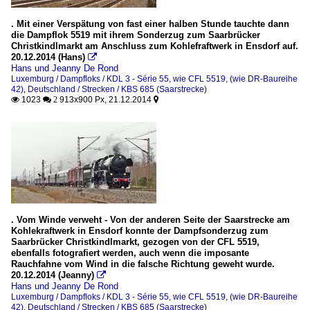
. Mit einer Verspätung von fast einer halben Stunde tauchte dann
die Dampflok 5519 mit ihrem Sonderzug zum Saarbrücker
Christkindlmarkt am Anschluss zum Kohlefraftwerk in Ensdorf auf.
20.12.2014 (Hans)

Hans und Jeanny De Rond
Luxemburg / Dampfloks / KDL 3 - Série 55, wie CFL 5519, (wie DR-Baureihe
42)
,
Deutschland / Strecken / KBS 685 (Saarstrecke)
1023
913x900 Px, 21.12.2014

 2

. Vom Winde verweht - Von der anderen Seite der Saarstrecke am
Kohlekraftwerk in Ensdorf konnte der Dampfsonderzug zum
Saarbrücker Christkindlmarkt, gezogen von der CFL 5519,
ebenfalls fotografiert werden, auch wenn die imposante
Rauchfahne vom Wind in die falsche Richtung geweht wurde.
20.12.2014 (Jeanny)

Hans und Jeanny De Rond
Luxemburg / Dampfloks / KDL 3 - Série 55, wie CFL 5519, (wie DR-Baureihe
42)
,
Deutschland / Strecken / KBS 685 (Saarstrecke)