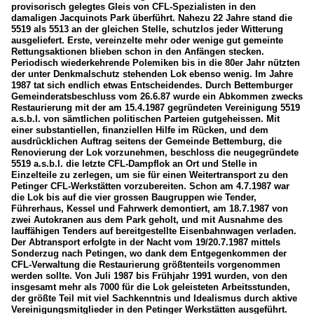
provisorisch gelegtes Gleis von CFL-Spezialisten in den
damaligen Jacquinots Park überführt. Nahezu 22 Jahre stand die
5519 als 5513 an der gleichen Stelle, schutzlos jeder Witterung
ausgeliefert. Erste, vereinzelte mehr oder wenige gut gemeinte
Rettungsaktionen blieben schon in den Anfängen stecken.
Periodisch wiederkehrende Polemiken bis in die 80er Jahr nützten
der unter Denkmalschutz stehenden Lok ebenso wenig. Im Jahre
1987 tat sich endlich etwas Entscheidendes. Durch Bettemburger
Gemeinderatsbeschluss vom 26.6.87 wurde ein Abkommen zwecks
Restaurierung mit der am 15.4.1987 gegründeten Vereinigung 5519
a.s.b.l. von sämtlichen politischen Parteien gutgeheissen. Mit
einer substantiellen, finanziellen Hilfe im Rücken, und dem
ausdrücklichen Auftrag seitens der Gemeinde Bettemburg, die
Renovierung der Lok vorzunehmen, beschloss die neugegründete
5519 a.s.b.l. die letzte CFL-Dampflok an Ort und Stelle in
Einzelteile zu zerlegen, um sie für einen Weitertransport zu den
Petinger CFL-Werkstätten vorzubereiten. Schon am 4.7.1987 war
die Lok bis auf die vier grossen Baugruppen wie Tender,
Führerhaus, Kessel und Fahrwerk demontiert, am 18.7.1987 von
zwei Autokranen aus dem Park geholt, und mit Ausnahme des
lauffähigen Tenders auf bereitgestellte Eisenbahnwagen verladen.
Der Abtransport erfolgte in der Nacht vom 19/20.7.1987 mittels
Sonderzug nach Petingen, wo dank dem Entgegenkommen der
CFL-Verwaltung die Restaurierung größtenteils vorgenommen
werden sollte. Von Juli 1987 bis Frühjahr 1991 wurden, von den
insgesamt mehr als 7000 für die Lok geleisteten Arbeitsstunden,
der größte Teil mit viel Sachkenntnis und Idealismus durch aktive
Vereinigungsmitglieder in den Petinger Werkstätten ausgeführt.