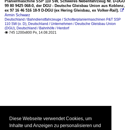
Planiermaschine SSP 110 SW, Schweres Nebenfahrzeug Nr. D-DGU
99 80 9425 068-0, der DGU - Deutsche Gleisbau Union aus Koblenz,
ex 97 16 46 516 18-9 D-DGU (ex Hering Gleisbau, ex Volker-Rail).

Armin Schwarz
Deutschland / Bahndienstfahrzeuge / Schotterplaniermaschinen P&T SSP
110 SW (o. D)
,
Deutschland / Unternehmen / Deutsche Gleisbau Union
(DGU)
,
Deutschland / Bahnhöfe / Herdorf
745 1200x800 Px, 14.08.2021

Diese Webseite verwendet Cookies, um
Inhalte und Anzeigen zu personalisieren und