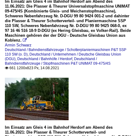
Im Einsatz am Gleis 4 im Bahnhof Herdorf am Abend des
11.06.2021: Die Plasser & Theurer Universalstopfmaschine UNIMAT
09-475/4S (Kombinierte Gleis- und Weichenstopfmaschine),
Schweres Nebenfahrzeug Nr. D-DGU 99 80 9424 001-2 und dahinter
die Plasser & Theurer Schotterverteil- und Planiermaschine SSP
110 SW, Schweres Nebenfahrzeug Nr. D-DGU 99 80 9425 068-0, ex
97 16 46 516 18-9 D-DGU (ex Hering Gleisbau, ex Volker-Rail). Beide
Maschinen gehören der der DGU - Deutsche Gleisbau Union aus
Koblenz.

Armin Schwarz
Deutschland / Bahndienstfahrzeuge / Schotterplaniermaschinen P&T SSP
110 SW (o. D)
,
Deutschland / Unternehmen / Deutsche Gleisbau Union
(DGU)
,
Deutschland / Bahnhöfe / Herdorf
,
Deutschland /
Bahndienstfahrzeuge / Stopfmaschinen P&T UNIMAT 09-475/4S
661 1200x823 Px, 14.08.2021

Im Einsatz am Gleis 4 im Bahnhof Herdorf am Abend des
11.06.2021: Die Plasser & Theurer Schotterverteil- und