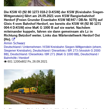
Die KSW 43 (92 80 1273 018-2 D-KSW) der KSW (Kreisbahn Siegen-
Wittgenstein) fährt am 24.09.2021 vom KSW Rangierbahnhof
Herdorf (Freien Grunder Eisenbahn KSW NE447 / DB-Nr. 9275) auf
Gleis 4 vom Bahnhof Herdorf, wo bereits die KSW 44 (92 80 1271
004-4 D-KSW) eine MaK G 1000 B auf sie wartet. Nachdem
miteinander kuppeln, fahren sie dann gemeinsam als Lz in
Richtung Betzdorf weiter. Links das Wärterstellwerk Herdorf Ost
(Ho).

Armin Schwarz
Deutschland / Unternehmen / KSW Kreisbahn Siegen-Wittgenstein (ehem.
Siegener Kreisbahn)
,
Deutschland / Dieselloks / BR 273 (Vossloh G 2000
BB)
,
Deutschland / Dieselloks / BR 271 (MaK G 1000 BB)
,
Deutschland /
Bahnhöfe / Herdorf
601 1200x802 Px, 26.09.2021
