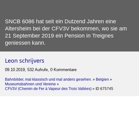
SNCB 6086 hat seit ein Dutzend Jahren eine
Altersheim bei der CFV3V bekommen, wo sie am
21 September 2019 ein Pension in Treignes
geniessen kann.
Leon schrijvers
09.10.2019, 532 Aufrufe, 0 Kommentare
Bahnbilder, mal klassisch und mal anders gesehen.
»
Belgien
»
Museumsbahnen und Vereine
»
CFV3V (Chemin de Fer à Vapeur des Trois Vallées)
»
ID 675745