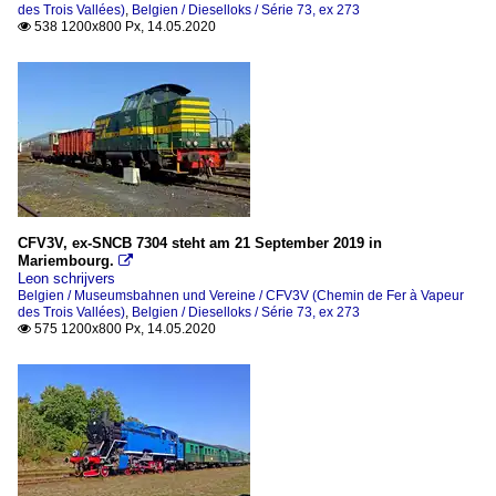
des Trois Vallées)
,
Belgien / Dieselloks / Série 73, ex 273
538 1200x800 Px, 14.05.2020

CFV3V, ex-SNCB 7304 steht am 21 September 2019 in
Mariembourg.

Leon schrijvers
Belgien / Museumsbahnen und Vereine / CFV3V (Chemin de Fer à Vapeur
des Trois Vallées)
,
Belgien / Dieselloks / Série 73, ex 273
575 1200x800 Px, 14.05.2020
