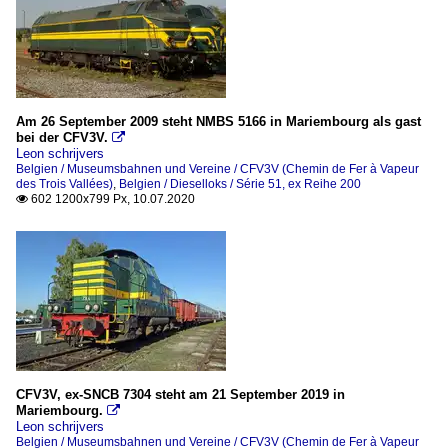
Am 26 September 2009 steht NMBS 5166 in Mariembourg als gast
bei der CFV3V.

Leon schrijvers
Belgien / Museumsbahnen und Vereine / CFV3V (Chemin de Fer à Vapeur
des Trois Vallées)
,
Belgien / Dieselloks / Série 51, ex Reihe 200
602 1200x799 Px, 10.07.2020

CFV3V, ex-SNCB 7304 steht am 21 September 2019 in
Mariembourg.

Leon schrijvers
Belgien / Museumsbahnen und Vereine / CFV3V (Chemin de Fer à Vapeur