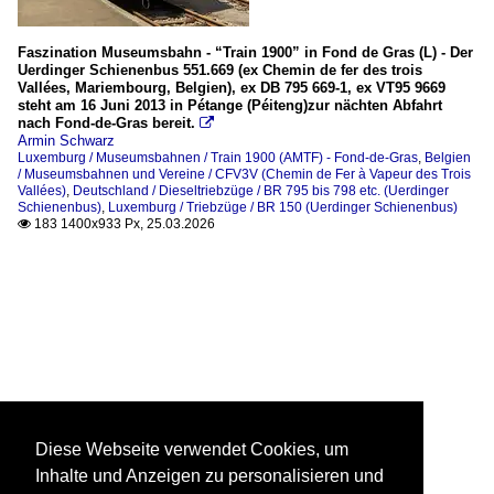
Faszination Museumsbahn - “Train 1900” in Fond de Gras (L) - Der
Uerdinger Schienenbus 551.669 (ex Chemin de fer des trois
Vallées, Mariembourg, Belgien), ex DB 795 669-1, ex VT95 9669
steht am 16 Juni 2013 in Pétange (Péiteng)zur nächten Abfahrt
nach Fond-de-Gras bereit.

Armin Schwarz
Luxemburg / Museumsbahnen / Train 1900 (AMTF) - Fond-de-Gras
,
Belgien
/ Museumsbahnen und Vereine / CFV3V (Chemin de Fer à Vapeur des Trois
Vallées)
,
Deutschland / Dieseltriebzüge / BR 795 bis 798 etc. (Uerdinger
Schienenbus)
,
Luxemburg / Triebzüge / BR 150 (Uerdinger Schienenbus)
183 1400x933 Px, 25.03.2026

Diese Webseite verwendet Cookies, um
Inhalte und Anzeigen zu personalisieren und