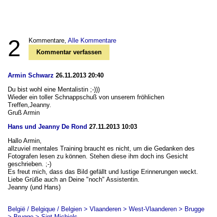
2
Kommentare,
Alle Kommentare
Kommentar verfassen
Armin Schwarz
26.11.2013 20:40
Du bist wohl eine Mentalistin ;-)))
Wieder ein toller Schnappschuß von unserem fröhlichen
Treffen,Jeanny.
Gruß Armin
Hans und Jeanny De Rond
27.11.2013 10:03
Hallo Armin,
allzuviel mentales Training braucht es nicht, um die Gedanken des
Fotografen lesen zu können. Stehen diese ihm doch ins Gesicht
geschrieben. ;-)
Es freut mich, dass das Bild gefällt und lustige Erinnerungen weckt.
Liebe Grüße auch an Deine "noch" Assistentin.
Jeanny (und Hans)
België / Belgique / Belgien > Vlaanderen > West-Vlaanderen > Brugge
> Brugge > Sint-Michiels