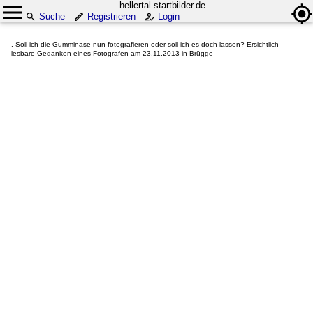
hellertal.startbilder.de
Suche
Registrieren
Login
. Soll ich die Gumminase nun fotografieren oder soll ich es doch lassen? Ersichtlich
lesbare Gedanken eines Fotografen am 23.11.2013 in Brügge