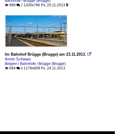
Bahnhöfe / Brügge (Brugge)
899
1200x786 Px, 25.11.2013

 2

Im Bahnhof Brügge (Brugge) am 23.11.2013.

Armin Schwarz
Belgien / Bahnhöfe / Brügge (Brugge)
694
1178x609 Px, 24.11.2013

 6