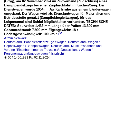
(B3yg), am 02 November 2024 im Zugverband (Zugschluss) eines
Dampfpendelzugs bei einer Zugdurchfahrt in Kirchen/Sieg. Der
Dienstwagen wurde 1954 im Aw Karlsruhe aus einem Länderwagen
umgebaut. Der Wagen wird als Dienstgutwagen für Materialien und
Betriebsstoffe genutzt (Dampflokbegleitwagen). für das
Lokpersonal sind Schlaf Möglichkeiten vorhanden. TECHNISCHE
DATEN: Spurweite: 1.435 mm Länge über Puffer: 13.300 mm
Gesamtradstand: 7.900 mm Eigengewicht: 18 t
Höchstgeschwindigkeit: 100 km/h

Armin Schwarz
Deutschland / Bahndienstfahrzeuge / Wagen
,
Deutschland / Wagen /
Gepäckwagen / Bahnpostwagen
,
Deutschland / Museumsbahnen und
Vereine / Eisenbahnfreunde Treysa e.V.
,
Deutschland / Wagen /
Personenwagen/Umbauwagen (historisch)
564 1400x933 Px, 02.11.2024
