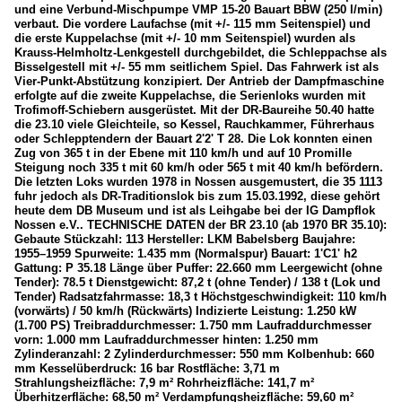
und eine Verbund-Mischpumpe VMP 15-20 Bauart BBW (250 l/min)
verbaut. Die vordere Laufachse (mit +/- 115 mm Seitenspiel) und
die erste Kuppelachse (mit +/- 10 mm Seitenspiel) wurden als
Krauss-Helmholtz-Lenkgestell durchgebildet, die Schleppachse als
Bisselgestell mit +/- 55 mm seitlichem Spiel. Das Fahrwerk ist als
Vier-Punkt-Abstützung konzipiert. Der Antrieb der Dampfmaschine
erfolgte auf die zweite Kuppelachse, die Serienloks wurden mit
Trofimoff-Schiebern ausgerüstet. Mit der DR-Baureihe 50.40 hatte
die 23.10 viele Gleichteile, so Kessel, Rauchkammer, Führerhaus
oder Schlepptendern der Bauart 2'2' T 28. Die Lok konnten einen
Zug von 365 t in der Ebene mit 110 km/h und auf 10 Promille
Steigung noch 335 t mit 60 km/h oder 565 t mit 40 km/h befördern.
Die letzten Loks wurden 1978 in Nossen ausgemustert, die 35 1113
fuhr jedoch als DR-Traditionslok bis zum 15.03.1992, diese gehört
heute dem DB Museum und ist als Leihgabe bei der IG Dampflok
Nossen e.V.. TECHNISCHE DATEN der BR 23.10 (ab 1970 BR 35.10):
Gebaute Stückzahl: 113 Hersteller: LKM Babelsberg Baujahre:
1955–1959 Spurweite: 1.435 mm (Normalspur) Bauart: 1'C1' h2
Gattung: P 35.18 Länge über Puffer: 22.660 mm Leergewicht (ohne
Tender): 78.5 t Dienstgewicht: 87,2 t (ohne Tender) / 138 t (Lok und
Tender) Radsatzfahrmasse: 18,3 t Höchstgeschwindigkeit: 110 km/h
(vorwärts) / 50 km/h (Rückwärts) Indizierte Leistung: 1.250 kW
(1.700 PS) Treibraddurchmesser: 1.750 mm Laufraddurchmesser
vorn: 1.000 mm Laufraddurchmesser hinten: 1.250 mm
Zylinderanzahl: 2 Zylinderdurchmesser: 550 mm Kolbenhub: 660
mm Kesselüberdruck: 16 bar Rostfläche: 3,71 m
Strahlungsheizfläche: 7,9 m² Rohrheizfläche: 141,7 m²
Überhitzerfläche: 68,50 m² Verdampfungsheizfläche: 59,60 m²