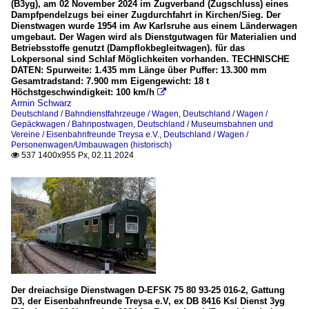
(B3yg), am 02 November 2024 im Zugverband (Zugschluss) eines
Dampfpendelzugs bei einer Zugdurchfahrt in Kirchen/Sieg. Der
Dienstwagen wurde 1954 im Aw Karlsruhe aus einem Länderwagen
umgebaut. Der Wagen wird als Dienstgutwagen für Materialien und
Betriebsstoffe genutzt (Dampflokbegleitwagen). für das
Lokpersonal sind Schlaf Möglichkeiten vorhanden. TECHNISCHE
DATEN: Spurweite: 1.435 mm Länge über Puffer: 13.300 mm
Gesamtradstand: 7.900 mm Eigengewicht: 18 t
Höchstgeschwindigkeit: 100 km/h

Armin Schwarz
Deutschland / Bahndienstfahrzeuge / Wagen
,
Deutschland / Wagen /
Gepäckwagen / Bahnpostwagen
,
Deutschland / Museumsbahnen und
Vereine / Eisenbahnfreunde Treysa e.V.
,
Deutschland / Wagen /
Personenwagen/Umbauwagen (historisch)
537 1400x955 Px, 02.11.2024

Der dreiachsige Dienstwagen D-EFSK 75 80 93-25 016-2, Gattung
D3, der Eisenbahnfreunde Treysa e.V, ex DB 8416 Ksl Dienst 3yg