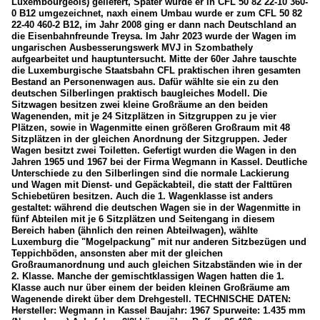
Luxembourgeois) geliefert, Später wurde er in CFL 50 82 22-10 360-
0 B12 umgezeichnet, naxh einem Umbau wurde er zum CFL 50 82
22-40 460-2 B12, im Jahr 2008 ging er dann nach Deutschland an
die Eisenbahnfreunde Treysa. Im Jahr 2023 wurde der Wagen im
ungarischen Ausbesserungswerk MVJ in Szombathely
aufgearbeitet und hauptuntersucht. Mitte der 60er Jahre tauschte
die Luxemburgische Staatsbahn CFL praktischen ihren gesamten
Bestand an Personenwagen aus. Dafür wählte sie ein zu den
deutschen Silberlingen praktisch baugleiches Modell. Die
Sitzwagen besitzen zwei kleine Großräume an den beiden
Wagenenden, mit je 24 Sitzplätzen in Sitzgruppen zu je vier
Plätzen, sowie in Wagenmitte einen größeren Großraum mit 48
Sitzplätzen in der gleichen Anordnung der Sitzgruppen. Jeder
Wagen besitzt zwei Toiletten. Gefertigt wurden die Wagen in den
Jahren 1965 und 1967 bei der Firma Wegmann in Kassel. Deutliche
Unterschiede zu den Silberlingen sind die normale Lackierung
und Wagen mit Dienst- und Gepäckabteil, die statt der Falttüren
Schiebetüren besitzen. Auch die 1. Wagenklasse ist anders
gestaltet: während die deutschen Wagen sie in der Wagenmitte in
fünf Abteilen mit je 6 Sitzplätzen und Seitengang in diesem
Bereich haben (ähnlich den reinen Abteilwagen), wählte
Luxemburg die "Mogelpackung" mit nur anderen Sitzbezügen und
Teppichböden, ansonsten aber mit der gleichen
Großraumanordnung und auch gleichen Sitzabständen wie in der
2. Klasse. Manche der gemischtklassigen Wagen hatten die 1.
Klasse auch nur über einem der beiden kleinen Großräume am
Wagenende direkt über dem Drehgestell. TECHNISCHE DATEN:
Hersteller: Wegmann in Kassel Baujahr: 1967 Spurweite: 1.435 mm