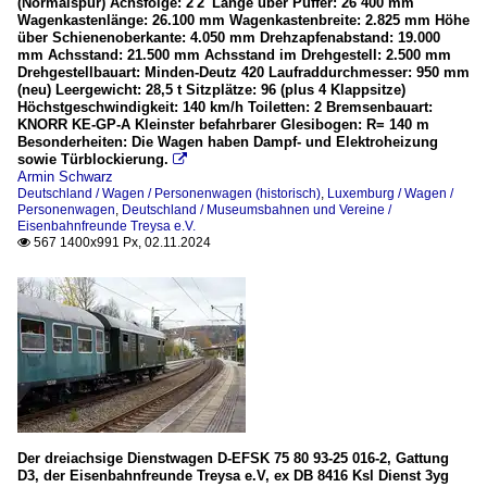
(Normalspur) Achsfolge: 2'2' Länge über Puffer: 26 400 mm
Wagenkastenlänge: 26.100 mm Wagenkastenbreite: 2.825 mm Höhe
über Schienenoberkante: 4.050 mm Drehzapfenabstand: 19.000
mm Achsstand: 21.500 mm Achsstand im Drehgestell: 2.500 mm
Drehgestellbauart: Minden-Deutz 420 Laufraddurchmesser: 950 mm
(neu) Leergewicht: 28,5 t Sitzplätze: 96 (plus 4 Klappsitze)
Höchstgeschwindigkeit: 140 km/h Toiletten: 2 Bremsenbauart:
KNORR KE-GP-A Kleinster befahrbarer Glesibogen: R= 140 m
Besonderheiten: Die Wagen haben Dampf- und Elektroheizung
sowie Türblockierung.

Armin Schwarz
Deutschland / Wagen / Personenwagen (historisch)
,
Luxemburg / Wagen /
Personenwagen
,
Deutschland / Museumsbahnen und Vereine /
Eisenbahnfreunde Treysa e.V.
567 1400x991 Px, 02.11.2024

Der dreiachsige Dienstwagen D-EFSK 75 80 93-25 016-2, Gattung
D3, der Eisenbahnfreunde Treysa e.V, ex DB 8416 Ksl Dienst 3yg