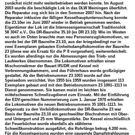
zunächst nicht mehr weiterbetrieben werden konnte. Im August
2003 wurde die beschädigte Lok in das DLW Meiningen überführt.
Die Reparatur zog sich bis in den Sommer 2007 hin. Nach der
Reparatur inklusive der fälligen Kesselhauptuntersuchung konnte
die 23.10er im Juni 2007 wieder in Betrieb genommen werden.
Eigentümer der Lok ist die Interessengemeinschaft Traditionslok
58 3047 e.V.. Die DR-Baureihe 35.10 (ex DR 23.10): Wie im Westen
so auch im Osten brauchte man neu Personenzuglokomotiven, so
wurde bei der DR Baureihe 23.10, aus der kriegsbedingt nur in
zwei Exemplaren gebauten Einheitsdampflokomotive der Baureihe
23 (diese war als Ersatz für die P 8 vorgesehen), weiterentwickelt.
Es wurden allerdings nur die Abmessungen des Trieb- und
Laufwerkes übernommen. Die Lokomotiven erhielten einen
Mischvorwärmer der Bauart IfS/DR und Kessel mit
Verbrennungskammern, und das Führerhaus wurde großzügiger
gestaltet. Ab der Betriebsnummer 23 1003 wurde auf den
Speisedom verzichtet. Von 1955 bis 1959 wurden insgesamt 113
Exemplare gebaut und mit den Betriebsnummern 23 1001–1113 in
Dienst genommenen. Sie kamen meist im leichten bis
mittelschweren Schnellzugdienst zum Einsatz. Mit der Einführung
der EDV-gerechten Nummerierung zum 1. Januar 1970 erhielten
die Lokomotiven die neuen Betriebsnummern 35 1001–1113. Im
Gegensatz zu den Vorbildlokomotiven der DR-Baureihe 23 war
Basis der Baureihe 23.10 ein geschweißter Blechrahmen mit Ober-
und Untergurt und 25 mm Wangenstärke. Der Kessel einschließlich
der Feuerbüchse wurde ebenfalls als stählerne
Schweißkonstruktion ausgeführt, die Rohrlänge betrug 4.200 mm.
Für die Kesselspeisung wurden eine saugende Dampfstrahlpumpe