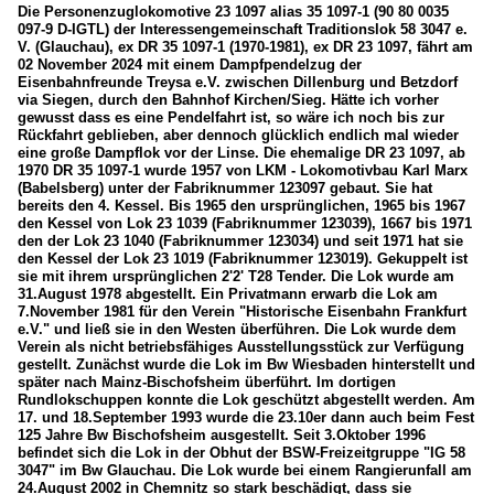
Die Personenzuglokomotive 23 1097 alias 35 1097-1 (90 80 0035
097-9 D-IGTL) der Interessengemeinschaft Traditionslok 58 3047 e.
V. (Glauchau), ex DR 35 1097-1 (1970-1981), ex DR 23 1097, fährt am
02 November 2024 mit einem Dampfpendelzug der
Eisenbahnfreunde Treysa e.V. zwischen Dillenburg und Betzdorf
via Siegen, durch den Bahnhof Kirchen/Sieg. Hätte ich vorher
gewusst dass es eine Pendelfahrt ist, so wäre ich noch bis zur
Rückfahrt geblieben, aber dennoch glücklich endlich mal wieder
eine große Dampflok vor der Linse. Die ehemalige DR 23 1097, ab
1970 DR 35 1097-1 wurde 1957 von LKM - Lokomotivbau Karl Marx
(Babelsberg) unter der Fabriknummer 123097 gebaut. Sie hat
bereits den 4. Kessel. Bis 1965 den ursprünglichen, 1965 bis 1967
den Kessel von Lok 23 1039 (Fabriknummer 123039), 1667 bis 1971
den der Lok 23 1040 (Fabriknummer 123034) und seit 1971 hat sie
den Kessel der Lok 23 1019 (Fabriknummer 123019). Gekuppelt ist
sie mit ihrem ursprünglichen 2'2' T28 Tender. Die Lok wurde am
31.August 1978 abgestellt. Ein Privatmann erwarb die Lok am
7.November 1981 für den Verein "Historische Eisenbahn Frankfurt
e.V." und ließ sie in den Westen überführen. Die Lok wurde dem
Verein als nicht betriebsfähiges Ausstellungsstück zur Verfügung
gestellt. Zunächst wurde die Lok im Bw Wiesbaden hinterstellt und
später nach Mainz-Bischofsheim überführt. Im dortigen
Rundlokschuppen konnte die Lok geschützt abgestellt werden. Am
17. und 18.September 1993 wurde die 23.10er dann auch beim Fest
125 Jahre Bw Bischofsheim ausgestellt. Seit 3.Oktober 1996
befindet sich die Lok in der Obhut der BSW-Freizeitgruppe "IG 58
3047" im Bw Glauchau. Die Lok wurde bei einem Rangierunfall am
24.August 2002 in Chemnitz so stark beschädigt, dass sie